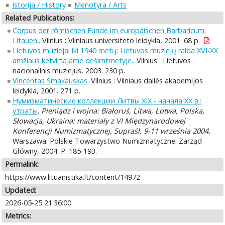
Istorija / History
Menotyra / Arts
Related Publications:
Corpus der römischen Funde im europäischen Barbaricum:
Litauen.
. Vilnius : Vilniaus universiteto leidykla, 2001. 68 p.
Lietuvos muziejai iki 1940 metų: Lietuvos muziejų raida XVI-XX
amžiaus ketvirtajame dešimtmetyje.
. Vilnius : Lietuvos
nacionalinis muziejus, 2003. 230 p.
Vincentas Smakauskas
. Vilnius : Vilniaus dailės akademijos
leidykla, 2001. 271 p.
Нумизматические коллекции Литвы XIX - начала XX в.:
утраты
.
Pieniądz i wojna: Białoruś, Litwa, Łotwa, Polska,
Słowacja, Ukraina: materiały z VI Międzynarodowej
Konferencji Numizmatycznej, Supraśl, 9-11 września 2004.
Warszawa: Polskie Towarzystwo Numizmatyczne. Zarząd
Główny, 2004. P. 185-193.
Permalink:
https://www.lituanistika.lt/content/14972
Updated:
2026-05-25 21:36:00
Metrics: