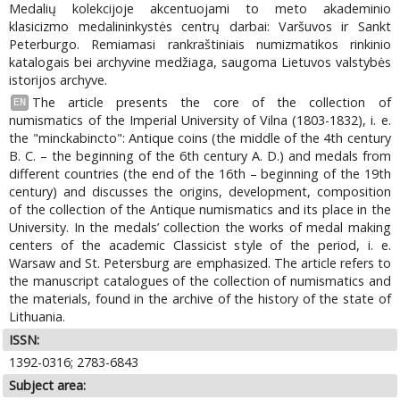
Medalių kolekcijoje akcentuojami to meto akademinio
klasicizmo medalininkystės centrų darbai: Varšuvos ir Sankt
Peterburgo. Remiamasi rankraštiniais numizmatikos rinkinio
katalogais bei archyvine medžiaga, saugoma Lietuvos valstybės
istorijos archyve.
The article presents the core of the collection of
EN
numismatics of the Imperial University of Vilna (1803-1832), i. e.
the "minckabincto": Antique coins (the middle of the 4th century
B. C. – the beginning of the 6th century A. D.) and medals from
different countries (the end of the 16th – beginning of the 19th
century) and discusses the origins, development, composition
of the collection of the Antique numismatics and its place in the
University. In the medals’ collection the works of medal making
centers of the academic Classicist style of the period, i. e.
Warsaw and St. Petersburg are emphasized. The article refers to
the manuscript catalogues of the collection of numismatics and
the materials, found in the archive of the history of the state of
Lithuania.
ISSN:
1392-0316; 2783-6843
Subject area: