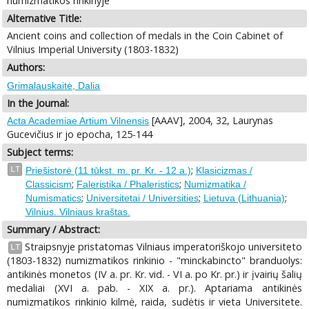
numizmatikos rinkinyje
Alternative Title:
Ancient coins and collection of medals in the Coin Cabinet of
Vilnius Imperial University (1803-1832)
Authors:
Grimalauskaitė, Dalia
In the Journal:
[AAAV], 2004, 32, Laurynas
Acta Academiae Artium Vilnensis
Gucevičius ir jo epocha, 125-144
Subject terms:
;
LT
Priešistorė (11 tūkst. m. pr. Kr. - 12 a.)
Klasicizmas /
;
;
Classicism
Faleristika / Phaleristics
Numizmatika /
;
;
;
Numismatics
Universitetai / Universities
Lietuva (Lithuania)
Vilnius. Vilniaus kraštas.
Summary / Abstract:
Straipsnyje pristatomas Vilniaus imperatoriškojo universiteto
LT
(1803-1832) numizmatikos rinkinio - "minckabincto" branduolys:
antikinės monetos (IV a. pr. Kr. vid. - VI a. po Kr. pr.) ir įvairių šalių
medaliai (XVI a. pab. - XIX a. pr.). Aptariama antikinės
numizmatikos rinkinio kilmė, raida, sudėtis ir vieta Universitete.