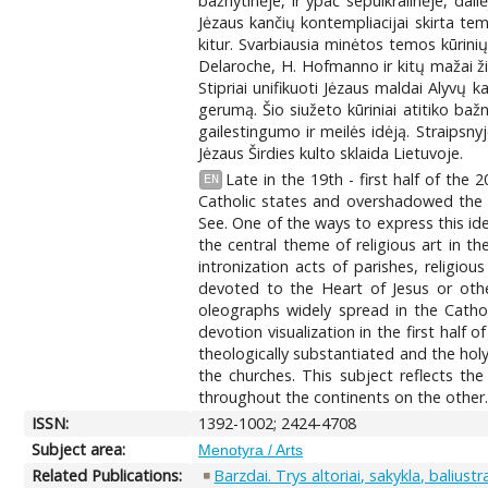
bažnytinėje, ir ypač sepulkralinėje, dai
Jėzaus kančių kontempliacijai skirta tem
kitur. Svarbiausia minėtos temos kūrinių 
Delaroche, H. Hofmanno ir kitų mažai ži
Stipriai unifikuoti Jėzaus maldai Alyvų 
gerumą. Šio siužeto kūriniai atitiko bažn
gailestingumo ir meilės idėją. Straipsny
Jėzaus Širdies kulto sklaida Lietuvoje.
Late in the 19th - first half of the
EN
Catholic states and overshadowed the 
See. One of the ways to express this id
the central theme of religious art in t
intronization acts of parishes, religio
devoted to the Heart of Jesus or othe
oleographs widely spread in the Cathol
devotion visualization in the first half
theologically substantiated and the holy
the churches. This subject reflects th
throughout the continents on the other
ISSN:
1392-1002; 2424-4708
Subject area:
Menotyra / Arts
Related Publications:
Barzdai. Trys altoriai, sakykla, baliust