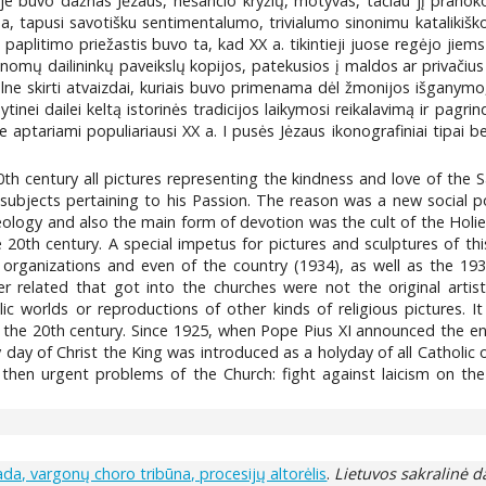
lėje buvo dažnas Jėzaus, nešančio kryžių, motyvas, tačiau jį pranok
a, tapusi savotišku sentimentalumo, trivialumo sinonimu katalikiškoje
paplitimo priežastis buvo ta, kad XX a. tikintieji juose regėjo jiems
nomų dailininkų paveikslų kopijos, patekusios į maldos ar privačius
kalne skirti atvaizdai, kuriais buvo primenama dėl žmonijos išganymo
ytinei dailei keltą istorinės tradicijos laikymosi reikalavimą ir pagr
je aptariami populiariausi XX a. I pusės Jėzaus ikonografiniai tipa
 20th century all pictures representing the kindness and love of th
subjects pertaining to his Passion. The reason was a new social 
eology and also the main form of devotion was the cult of the Holi
he 20th century. A special impetus for pictures and sculptures of th
us organizations and even of the country (1934), as well as the 19
r related that got into the churches were not the original artis
ic worlds or reproductions of other kinds of religious pictures. I
 of the 20th century. Since 1925, when Pope Pius XI announced the enc
 day of Christ the King was introduced as a holyday of all Catholic
e then urgent problems of the Church: fight against laicism on t
.
rada, vargonų choro tribūna, procesijų altorėlis
.
Lietuvos sakralinė da