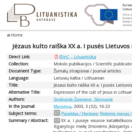
Home
Jėzaus kulto raiška XX a. I pusės Lietuvos 
Direct Link:
©InC – Lituanistika
Collection:
Mokslo publikacijos / Scientific publicati
Document Type:
Žurnalų straipsniai / Journal articles
Language:
Lietuvių kalba / Lithuanian
Title:
Jėzaus kulto raiška XX a. I pusės Lietuvos 
Alternative Title:
Expression of the cult of Jesus in Lithuan
Authors:
Smilingytė-Žeimienė, Skirmantė
In the Journal:
, 2003, 3 (32), 16-23
Menotyra
Subject terms:
;
LT
Paveldas / Heritage
Religinis menas /
Summary / Abstract:
XX a. I pusėje visuose katalikiškuos
LT
Išganytojo meilę žmonėms įkūnijantys atv