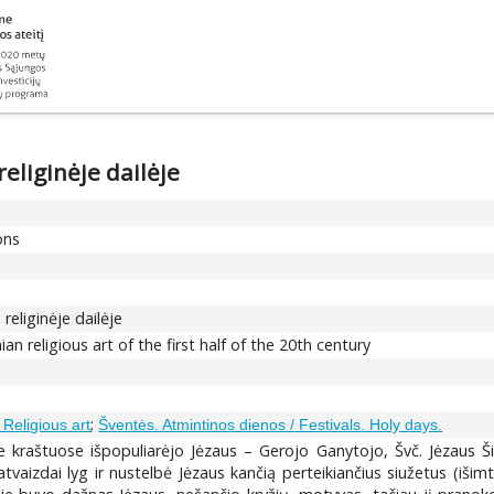
religinėje dailėje
ons
religinėje dailėje
ian religious art of the first half of the 20th century
;
 Religious art
Šventės. Atmintinos dienos / Festivals. Holy days.
e kraštuose išpopuliarėjo Jėzaus – Gerojo Ganytojo, Švč. Jėzaus Šird
aizdai lyg ir nustelbė Jėzaus kančią perteikiančius siužetus (išimt