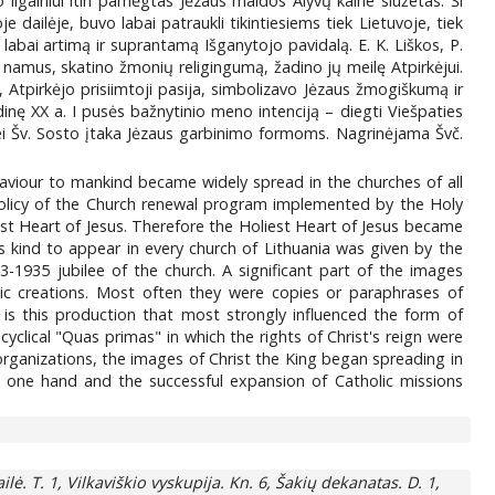
o ilgainiui itin pamėgtas Jėzaus maldos Alyvų kalne siužetas. Ši
 dailėje, buvo labai patraukli tikintiesiems tiek Lietuvoje, tiek
 labai artimą ir suprantamą Išganytojo pavidalą. E. K. Liškos, P.
 namus, skatino žmonių religingumą, žadino jų meilę Atpirkėjui.
, Atpirkėjo prisiimtoji pasija, simbolizavo Jėzaus žmogiškumą ir
indinę XX a. I pusės bažnytinio meno intenciją – diegti Viešpaties
i bei Šv. Sosto įtaka Jėzaus garbinimo formoms. Nagrinėjama Švč.
e Saviour to mankind became widely spread in the churches of all
policy of the Church renewal program implemented by the Holy
est Heart of Jesus. Therefore the Holiest Heart of Jesus became
is kind to appear in every church of Lithuania was given by the
33-1935 jubilee of the church. A significant part of the images
tic creations. Most often they were copies or paraphrases of
t is this production that most strongly influenced the form of
yclical "Quas primas" in which the rights of Christ's reign were
 organizations, the images of Christ the King began spreading in
he one hand and the successful expansion of Catholic missions
ilė. T. 1, Vilkaviškio vyskupija. Kn. 6, Šakių dekanatas. D. 1,