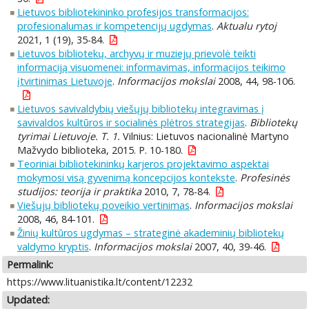
Lietuvos bibliotekininko profesijos transformacijos:
profesionalumas ir kompetencijų ugdymas
.
Aktualu rytoj
2021, 1 (19), 35-84.
Lietuvos bibliotekų, archyvų ir muziejų prievolė teikti
informaciją visuomenei: informavimas, informacijos teikimo
įtvirtinimas Lietuvoje
.
Informacijos mokslai
2008, 44, 98-106.
Lietuvos savivaldybių viešųjų bibliotekų integravimas į
savivaldos kultūros ir socialinės plėtros strategijas
.
Bibliotekų
tyrimai Lietuvoje. T. 1.
Vilnius: Lietuvos nacionalinė Martyno
Mažvydo biblioteka, 2015. P. 10-180.
Teoriniai bibliotekininkų karjeros projektavimo aspektai
mokymosi visą gyvenimą koncepcijos kontekste
.
Profesinės
studijos: teorija ir praktika
2010, 7, 78-84.
Viešųjų bibliotekų poveikio vertinimas
.
Informacijos mokslai
2008, 46, 84-101.
Žinių kultūros ugdymas – strateginė akademinių bibliotekų
valdymo kryptis
.
Informacijos mokslai
2007, 40, 39-46.
Permalink:
https://www.lituanistika.lt/content/12232
Updated: