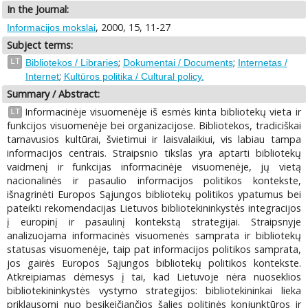
In the Journal:
, 2000, 15, 11-27
Informacijos mokslai
Subject terms:
;
;
LT
Bibliotekos / Libraries
Dokumentai / Documents
Internetas /
;
Internet
Kultūros politika / Cultural policy.
Summary / Abstract:
Informacinėje visuomenėje iš esmės kinta bibliotekų vieta ir
LT
funkcijos visuomenėje bei organizacijose. Bibliotekos, tradiciškai
tarnavusios kultūrai, švietimui ir laisvalaikiui, vis labiau tampa
informacijos centrais. Straipsnio tikslas yra aptarti bibliotekų
vaidmenį ir funkcijas informacinėje visuomenėje, jų vietą
nacionalinės ir pasaulio informacijos politikos kontekste,
išnagrinėti Europos Sąjungos bibliotekų politikos ypatumus bei
pateikti rekomendacijas Lietuvos bibliotekininkystės integracijos
į europinį ir pasaulinį kontekstą strategijai. Straipsnyje
analizuojama informacinės visuomenės samprata ir bibliotekų
statusas visuomenėje, taip pat informacijos politikos samprata,
jos gairės Europos Sąjungos bibliotekų politikos kontekste.
Atkreipiamas dėmesys į tai, kad Lietuvoje nėra nuoseklios
bibliotekininkystės vystymo strategijos: bibliotekininkai lieka
priklausomi nuo besikeičiančios šalies politinės konjunktūros ir