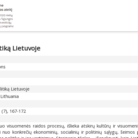
tiką Lietuvoje
ons
itiką Lietuvoje
 Lithuania
 (7), 167-172
nuo visuomenės raidos procesų, išlieka atskirų kultūrų ir visuome
 nuo konkrečių ekonominių, socialinių ir politinių sąlygų, šeimos 