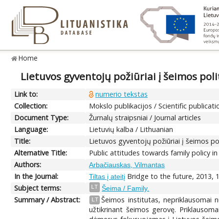
Home
Lietuvos gyventojų požiūriai į šeimos poli
Link to:
numerio tekstas
Collection:
Mokslo publikacijos / Scientific publicati
Document Type:
Žurnalų straipsniai / Journal articles
Language:
Lietuvių kalba / Lithuanian
Title:
Lietuvos gyventojų požiūriai į šeimos pol
Alternative Title:
Public attitudes towards family policy in
Authors:
Arbačiauskas, Vilmantas
In the Journal:
Bridge to the future, 2013, 1
Tiltas į ateitį
Subject terms:
LT
Šeima / Family.
Summary / Abstract:
Šeimos institutas, nepriklausomai 
LT
užtikrinant šeimos gerovę. Priklausomai