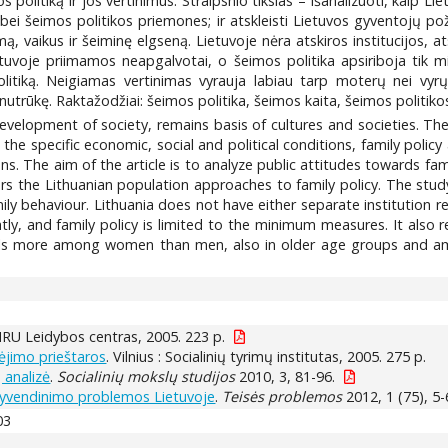
olitiką ir jos vertinimus. Straipsnio tikslas – išanalizuoti, kaip Li
bei šeimos politikos priemones; ir atskleisti Lietuvos gyventojų pož
imą, vaikus ir šeiminę elgseną. Lietuvoje nėra atskiros institucijo
tuvoje priimamos neapgalvotai, o šeimos politika apsiriboja tik mi
olitiką. Neigiamas vertinimas vyrauja labiau tarp moterų nei vy
ai nutrūkę. Raktažodžiai: šeimos politika, šeimos kaita, šeimos polit
development of society, remains basis of cultures and societies. The
he specific economic, social and political conditions, family policy an
ons. The aim of the article is to analyze public attitudes towards fam
overs the Lithuanian population approaches to family policy. The stu
mily behaviour. Lithuania does not have either separate institution r
htly, and family policy is limited to the minimum measures. It also 
ls more among women than men, also in older age groups and among
: MRU Leidybos centras, 2005. 223 p.
nėjimo prieštaros
. Vilnius : Socialinių tyrimų institutas, 2005. 275 p.
 analizė
.
Socialinių mokslų studijos
2010, 3, 81-96.
įgyvendinimo problemos Lietuvoje
.
Teisės problemos
2012, 1 (75), 5-
03