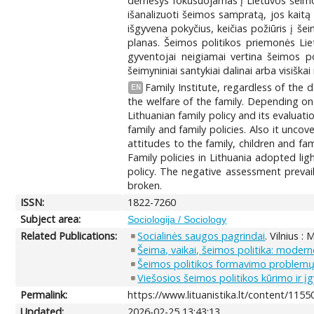
dėmesys fokusuojamas į Lietuvos šeimos p
išanalizuoti šeimos sampratą, jos kaitą 
išgyvena pokyčius, keičias požiūris į še
planas. Šeimos politikos priemonės Lie
gyventojai neigiamai vertina šeimos p
šeimyniniai santykiai dalinai arba visišk
Family Institute, regardless of the 
EN
the welfare of the family. Depending on t
Lithuanian family policy and its evaluati
family and family policies. Also it unc
attitudes to the family, children and fa
Family policies in Lithuania adopted lig
policy. The negative assessment prevai
broken.
ISSN:
1822-7260
Subject area:
Sociologija / Sociology
Related Publications:
Socialinės saugos pagrindai
. Vilnius 
Šeima, vaikai, šeimos politika: moder
Šeimos politikos formavimo problemų
Viešosios šeimos politikos kūrimo ir 
Permalink:
https://www.lituanistika.lt/content/1155
Updated:
2026-02-25 13:43:13