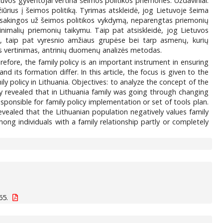
etuvos gyventojai vertina šeimos politikos priemones. Uždaviniai:
iūrius į šeimos politiką. Tyrimas atskleidė, jog Lietuvoje šeima
s, atsakingos už šeimos politikos vykdymą, neparengtas priemonių
nimalių priemonių taikymu. Taip pat atsiskleidė, jog Lietuvos
rų, taip pat vyresnio amžiaus grupėse bei tarp asmenų, kurių
ikos vertinimas, antrinių duomenų analizės metodas.
refore, the family policy is an important instrument in ensuring
d its formation differ. In this article, the focus is given to the
ily policy in Lithuania. Objectives: to analyze the concept of the
dy revealed that in Lithuania family was going through changing
esponsible for family policy implementation or set of tools plan.
revealed that the Lithuanian population negatively values family
 individuals with a family relationship partly or completely
65.