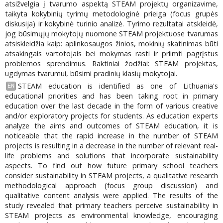
atsižvelgia į tvarumo aspektą STEAM projektų organizavime,
taikyta kokybinių tyrimų metodologinė prieiga (focus grupės
diskusija) ir kokybinė turinio analizė. Tyrimo rezultatai atskleidė,
jog būsimųjų mokytojų nuomone STEAM projektuose tvarumas
atsiskleidžia kaip: aplinkosaugos žinios, mokinių skatinimas būti
atsakingais vartotojais bei mokymas rasti ir priimti pagrįstus
problemos sprendimus. Raktiniai žodžiai: STEAM projektas,
ugdymas tvarumui, būsimi pradinių klasių mokytojai.
STEAM education is identified as one of Lithuania's
EN
educational priorities and has been taking root in primary
education over the last decade in the form of various creative
and/or exploratory projects for students. As education experts
analyze the aims and outcomes of STEAM education, it is
noticeable that the rapid increase in the number of STEAM
projects is resulting in a decrease in the number of relevant real-
life problems and solutions that incorporate sustainability
aspects. To find out how future primary school teachers
consider sustainability in STEAM projects, a qualitative research
methodological approach (focus group discussion) and
qualitative content analysis were applied. The results of the
study revealed that primary teachers perceive sustainability in
STEAM projects as environmental knowledge, encouraging