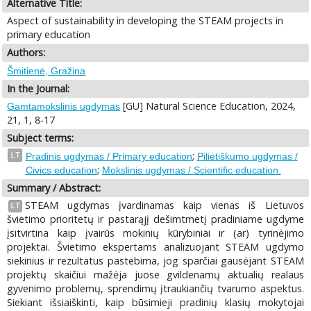
Alternative Title:
Aspect of sustainability in developing the STEAM projects in
primary education
Authors:
Šmitienė, Gražina
In the Journal:
[GU] Natural Science Education, 2024,
Gamtamokslinis ugdymas
21, 1, 8-17
Subject terms:
;
LT
Pradinis ugdymas / Primary education
Pilietiškumo ugdymas /
;
Civics education
Mokslinis ugdymas / Scientific education.
Summary / Abstract:
STEAM ugdymas įvardinamas kaip vienas iš Lietuvos
LT
švietimo prioritetų ir pastarąjį dešimtmetį pradiniame ugdyme
įsitvirtina kaip įvairūs mokinių kūrybiniai ir (ar) tyrinėjimo
projektai. Švietimo ekspertams analizuojant STEAM ugdymo
siekinius ir rezultatus pastebima, jog sparčiai gausėjant STEAM
projektų skaičiui mažėja juose gvildenamų aktualių realaus
gyvenimo problemų, sprendimų įtraukiančių tvarumo aspektus.
Siekiant išsiaiškinti, kaip būsimieji pradinių klasių mokytojai