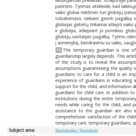
laiduojančias prielaidas. Straipsnyje pat
patirtimi. Tyrimas atskleidė, kad laikin
vaiko globai reikšmės turi globėjų paruoš
tobulinimasis siekiant gerinti pagalbą v
globėjas gebėtų tinkamai atliepti vaiko p
ir globėjui, atliepiant jo poreikius g
globėjų savitarpio pagalbą. Tyrimu identif
į asmenybę, bendravimu su vaiku, saugios a
The temporary guardian is one of 
EN
guardianship largely depends. This arti
of the study is to reveal the assumpti
assumptions guaranteeing the quality o
guardians to care for a child is an im
experience of guardians in educating a
support for the child, and information 
guardians for child care. In addition 
institutions during the entire temporar
needs while caring for the child, and 
assistance to the guardian are also i
comprehensive satisfaction of the chil
temporary care; temporary guardians; qua
Subject area:
Sociologija / Sociology