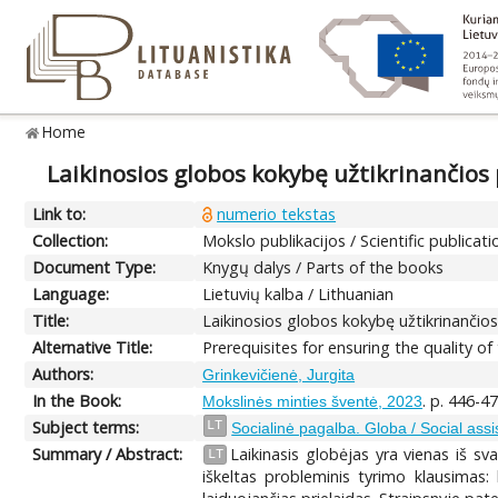
Home
Laikinosios globos kokybę užtikrinančios 
Link to:
numerio tekstas
Collection:
Mokslo publikacijos / Scientific publicati
Document Type:
Knygų dalys / Parts of the books
Language:
Lietuvių kalba / Lithuanian
Title:
Laikinosios globos kokybę užtikrinančios 
Alternative Title:
Prerequisites for ensuring the quality 
Authors:
Grinkevičienė, Jurgita
In the Book:
. p. 446-4
Mokslinės minties šventė, 2023
Subject terms:
LT
Socialinė pagalba. Globa / Social ass
Summary / Abstract:
Laikinasis globėjas yra vienas iš s
LT
iškeltas probleminis tyrimo klausimas: 