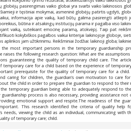
eikiami kokybinio tyrimo rezultatai, atskleidžiantys vaiko laikinosios 
ųjų globėjų pasirengimas vaiko globai yra svarbi vaiko laikinosios gl
iamieji ir tęstiniai mokymai, asmeninė globėjų patirtis ugdyti, globo
aikui, informacija apie vaiką, kad būtų galima pasirengti atliepti 
oreikius, būtina ir atsakingų institucijų parama ir pagalba viso laik
lobojant vaiką, suteikiant emocinę paramą, atokvėpį. Taip pat reik
ikuoti kokybiškos pagalbos vaikui kriterijai laikinojoje globoje, siet
plinkos jam užtikrinimu. Reikšminiai žodžiai: laikinoji globa; laikinie
the most important persons in the temporary guardianship proc
cle raises the following research question: What are the assumption
ons guaranteeing the quality of temporary child care. The article
f temporary care for a child based on the experience of temporary
portant prerequisite for the quality of temporary care for a child
nd caring for children, the guardian’s own motivation to care fo
about the child in order to prepare the guardian to respond to thei
to the temporary guardian being able to adequately respond to the
y guardianship process is also necessary, providing assistance not o
providing emotional support and respite.The readiness of the guar
mportant. This research identified the criteria of quality help 
d’s needs, viewing the child as an individual, communicating with 
lity of temporary care; child.