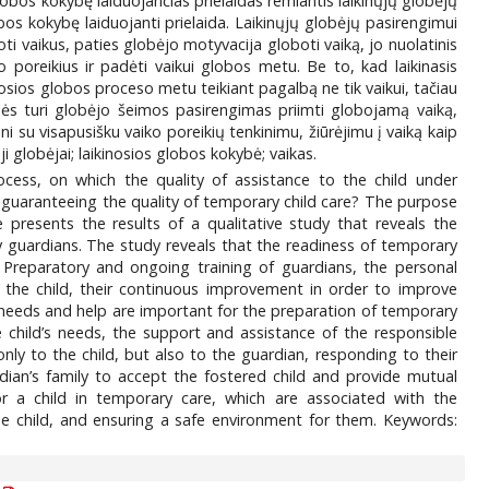
globos kokybę laiduojančias prielaidas remiantis laikinųjų globėjų
obos kokybę laiduojanti prielaida. Laikinųjų globėjų pasirengimui
ti vaikus, paties globėjo motyvacija globoti vaiką, jo nuolatinis
jo poreikius ir padėti vaikui globos metu. Be to, kad laikinasis
inosios globos proceso metu teikiant pagalbą ne tik vaikui, tačiau
šmės turi globėjo šeimos pasirengimas priimti globojamą vaiką,
ini su visapusišku vaiko poreikių tenkinimu, žiūrėjimu į vaiką kaip
ji globėjai; laikinosios globos kokybė; vaikas.
ess, on which the quality of assistance to the child under
s guaranteeing the quality of temporary child care? The purpose
 presents the results of a qualitative study that reveals the
 guardians. The study reveals that the readiness of temporary
. Preparatory and ongoing training of guardians, the personal
r the child, their continuous improvement in order to improve
r needs and help are important for the preparation of temporary
 child’s needs, the support and assistance of the responsible
nly to the child, but also to the guardian, responding to their
dian’s family to accept the fostered child and provide mutual
for a child in temporary care, which are associated with the
the child, and ensuring a safe environment for them. Keywords: