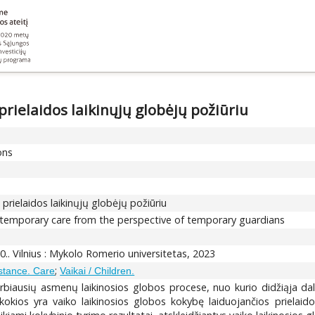
prielaidos laikinųjų globėjų požiūriu
ons
prielaidos laikinųjų globėjų požiūriu
of temporary care from the perspective of temporary guardians
70.. Vilnius : Mykolo Romerio universitetas, 2023
;
istance. Care
Vaikai / Children.
varbiausių asmenų laikinosios globos procese, nuo kurio didžiąja d
kokios yra vaiko laikinosios globos kokybę laiduojančios prielaido