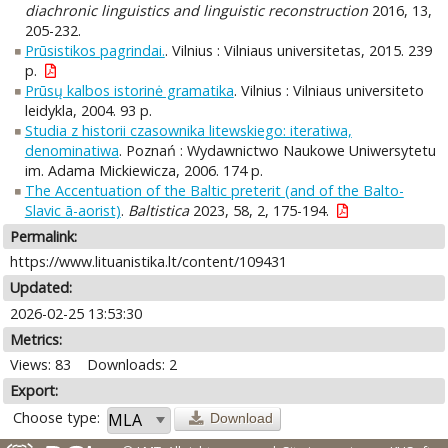
diachronic linguistics and linguistic reconstruction
2016, 13,
205-232.
Prūsistikos pagrindai.
. Vilnius : Vilniaus universitetas, 2015. 239
p.
Prūsų kalbos istorinė gramatika
. Vilnius : Vilniaus universiteto
leidykla, 2004. 93 p.
Studia z historii czasownika litewskiego: iteratiwa,
denominatiwa
. Poznań : Wydawnictwo Naukowe Uniwersytetu
im. Adama Mickiewicza, 2006. 174 p.
The Accentuation of the Baltic preterit (and of the Balto-
Slavic ā-aorist)
.
Baltistica
2023, 58, 2, 175-194.
Permalink:
https://www.lituanistika.lt/content/109431
Updated:
2026-02-25 13:53:30
Metrics:
Views: 83
Downloads: 2
Export:
Choose type:
Download