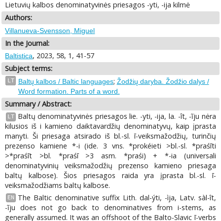
Lietuvių kalbos denominatyvinės priesagos -yti, -ija kilmė
Authors:
Villanueva-Svensson, Miguel
In the Journal:
, 2023, 58, 1, 41-57
Baltistica
Subject terms:
;
LT
Baltų kalbos / Baltic languages
Žodžių daryba. Žodžio dalys /
Word formation. Parts of a word.
Summary / Abstract:
Baltų denominatyvinės priesagos lie. -yti, -ija, la. -ît, -ĩju nėra
LT
kilusios iš i kamieno daiktavardžių denominatyvų, kaip įprasta
manyti. Ši priesaga atsirado iš bl.-sl. ī-veiksmažodžių, turinčių
prezenso kamiene *-i (ide. 3 vns. *prokéieti >bl.-sl. *praśīti
>*praśīt >bl. *praśī >3 asm. *praśi) + *-ia (universali
denominatyvinių veiksmažodžių prezenso kamieno priesaga
baltų kalbose). Šios priesagos raida yra įprasta bl.-sl. ī-
veiksmažodžiams baltų kalbose.
The Baltic denominative suffix Lith. dal-ýti, -ìja, Latv. sàl-ît,
EN
-ĩju does not go back to denominatives from i-stems, as
generally assumed. It was an offshoot of the Balto-Slavic ī-verbs