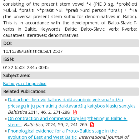
consisting of the present stem vowel *-i (PIE 3 sg. *prokéieti
>Bl.-Sl. *praśīti >*praśīt >Bl. *praśī >3rd person *praśi) + *-ia
(the universal present stem suffix for denominatives in Baltic).
This is in accordance with the development of Balto-Slavic ī-
verbs in Baltic. Keywords: Baltic; Balto-Slavic; verb; ī-verbs;
causatives; iteratives; denominatives.
DOI:
10.15388/Baltistica.58.1.2507
ISSN:
0132-6503; 2345-0045
Subject area:
Kalbotyra / Linguistics
Related Publications:
Dabartinės lietuvių kalbos daiktavardinių veiksmažodžių
priesagų ir jų pamatinių daiktavardžių kaitybos klasių santykis
.
Baltistica
2011, 46, 2, 271-288.
On contraction and compensatory lengthening in Baltic ē-
stems.
.
Baltistica,
2024, 59, 2, 241-265.
Phonological evidence for a Proto-Baltic stage in the
evolution of East and West Baltic
.
International journal of