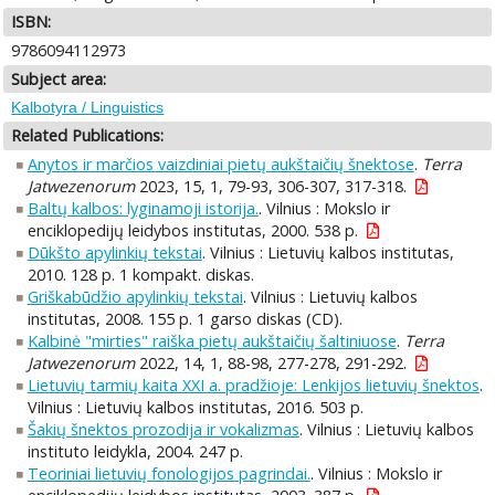
ISBN:
9786094112973
Subject area:
Kalbotyra / Linguistics
Related Publications:
Anytos ir marčios vaizdiniai pietų aukštaičių šnektose
.
Terra
Jatwezenorum
2023, 15, 1, 79-93, 306-307, 317-318.
Baltų kalbos: lyginamoji istorija.
. Vilnius : Mokslo ir
enciklopedijų leidybos institutas, 2000. 538 p.
Dūkšto apylinkių tekstai
. Vilnius : Lietuvių kalbos institutas,
2010. 128 p. 1 kompakt. diskas.
Griškabūdžio apylinkių tekstai
. Vilnius : Lietuvių kalbos
institutas, 2008. 155 p. 1 garso diskas (CD).
Kalbinė "mirties" raiška pietų aukštaičių šaltiniuose
.
Terra
Jatwezenorum
2022, 14, 1, 88-98, 277-278, 291-292.
Lietuvių tarmių kaita XXI a. pradžioje: Lenkijos lietuvių šnektos
.
Vilnius : Lietuvių kalbos institutas, 2016. 503 p.
Šakių šnektos prozodija ir vokalizmas
. Vilnius : Lietuvių kalbos
instituto leidykla, 2004. 247 p.
Teoriniai lietuvių fonologijos pagrindai.
. Vilnius : Mokslo ir