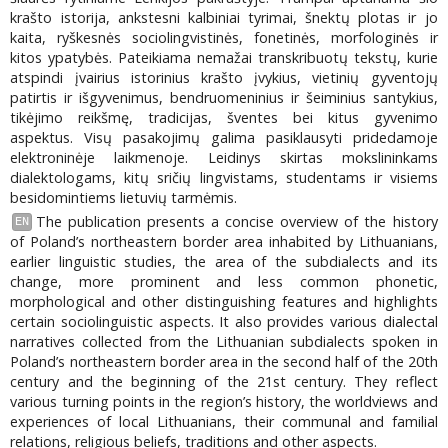
krašto istorija, ankstesni kalbiniai tyrimai, šnektų plotas ir jo
kaita, ryškesnės sociolingvistinės, fonetinės, morfologinės ir
kitos ypatybės. Pateikiama nemažai transkribuotų tekstų, kurie
atspindi įvairius istorinius krašto įvykius, vietinių gyventojų
patirtis ir išgyvenimus, bendruomeninius ir šeiminius santykius,
tikėjimo reikšmę, tradicijas, šventes bei kitus gyvenimo
aspektus. Visų pasakojimų galima pasiklausyti pridedamoje
elektroninėje laikmenoje. Leidinys skirtas mokslininkams
dialektologams, kitų sričių lingvistams, studentams ir visiems
besidomintiems lietuvių tarmėmis.
The publication presents a concise overview of the history
EN
of Poland’s northeastern border area inhabited by Lithuanians,
earlier linguistic studies, the area of the subdialects and its
change, more prominent and less common phonetic,
morphological and other distinguishing features and highlights
certain sociolinguistic aspects. It also provides various dialectal
narratives collected from the Lithuanian subdialects spoken in
Poland’s northeastern border area in the second half of the 20th
century and the beginning of the 21st century. They reflect
various turning points in the region’s history, the worldviews and
experiences of local Lithuanians, their communal and familial
relations, religious beliefs, traditions and other aspects.