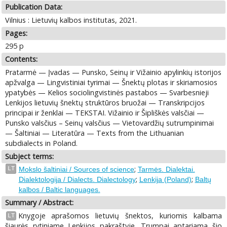
Publication Data:
Vilnius : Lietuvių kalbos institutas, 2021.
Pages:
295 p
Contents:
Pratarmė — Įvadas — Punsko, Seinų ir Vižainio apylinkių istorijos
apžvalga — Lingvistiniai tyrimai — Šnektų plotas ir skiriamosios
ypatybės — Kelios sociolingvistinės pastabos — Svarbesnieji
Lenkijos lietuvių šnektų struktūros bruožai — Transkripcijos
principai ir ženklai — TEKSTAI. Vižainio ir Šipliškės valsčiai —
Punsko valsčius – Seinų valsčius — Vietovardžių sutrumpinimai
— Šaltiniai — Literatūra — Texts from the Lithuanian
subdialects in Poland.
Subject terms:
;
LT
Mokslo šaltiniai / Sources of science
Tarmės. Dialektai.
;
;
Dialektologija / Dialects. Dialectology
Lenkija (Poland)
Baltų
kalbos / Baltic languages.
Summary / Abstract:
Knygoje aprašomos lietuvių šnektos, kuriomis kalbama
LT
šiaurės rytiniame Lenkijos pakraštyje. Trumpai aptariama šio