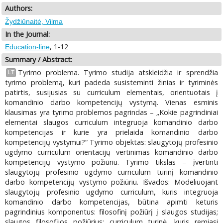
Authors:
Žydžiūnaitė, Vilma
In the Journal:
, 1-12
Education-line
Summary / Abstract:
Tyrimo problema. Tyrimo studija atskleidžia ir sprendžia
LT
tyrimo problemą, kuri padeda susisteminti žinias ir tyriminės
patirtis, susijusias su curriculum elementais, orientuotais į
komandinio darbo kompetencijų vystymą. Vienas esminis
klausimas yra tyrimo problemos pagrindas – „Kokie pagrindiniai
elementai slaugos curriculum integruoja komandinio darbo
kompetencijas ir kurie yra prielaida komandinio darbo
kompetencijų vystymui?“ Tyrimo objektas: slaugytojų profesinio
ugdymo curriculum orientacijų vertinimas komandinio darbo
kompetencijų vystymo požiūriu. Tyrimo tikslas – įvertinti
slaugytojų profesinio ugdymo curriculum turinį komandinio
darbo kompetencijų vystymo požiūriu. Išvados: Modeliuojant
slaugytojų profesinio ugdymo curriculum, kuris integruoja
komandinio darbo kompetencijas, būtina apimti keturis
pagrindinius komponentus: filosofinį požiūrį į slaugos studijas;
slaugos filosofijos požiūrius; curriculum turinė, kuris remiasi