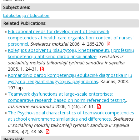
Subject area:
Edukologija / Education
Related Publications:
Educational needs for development of teamwork
competencies at health care organization: context of nurses'
personnel
.
Sveikatos mokslai
2006, 4, 265-270.
Kolegijos absolventų (slaugytojų, kineziterapeutų) profesinių
kompetencijų atitikimo darbo rinkai analizė
.
Sveikatos ir
socialinių mokslų taikomieji tyrimai: sandūra ir sąveika
2005, 1, 24-31.
Komandinio darbo kompetencijų edukacinė diagnostika ir jų
vystymo, rengiant slaugytojus, pagrindimas
. Kaunas, 2003.
197 lap.
Teamwork dysfunctions at large–scale enterprises:
comparative research based on norm-referenced testing.
.
Inžinerinė ekonomika
2006, 1 (46), 51-61.
The Psycho-social characteristics of teamwork competencies
at school environment: similarities and differences
.
Sveikatos
ir socialinių mokslų taikomieji tyrimai: sandūra ir sąveika
2008, 5(2), 48-58.
Permalink: