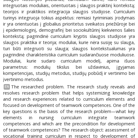
integruotais moduliais, orientuotais į slaugos praktinį kontekstą;
teorijos ir praktikos integracija slaugos studijose. Curriculum
turinys integruoja tokius aspektus: remiasi tyriminiais įrodymais
ir yra orientuotas į globalius prioritetus sveikatos priežiūroje bei
į epidemiologinį, demografinį bei sociokultūrinį kiekvienos šalies
kontekstą; pagrindinė curriculum kryptis slaugos studijose yra
slaugos praktika ir teorija; moduliai, kurie nėra susiję su slauga,
turi būti integruoti su slauga; slaugos kontekstualumas yra
pagrindinė charakteristika curriculum sudarančiuose moduliuose.
Moduliai, kurie sudaro curriculum modelį, apima išuos
parametrus: modulių tikslus bei uždavinius, įgyjamas
kompetencijas, studijų metodus, studijų pobūdį ir vertinimo bei
įvertinimo metodus.
The researched problem. The research study reveals and
EN
resolves research problem that helps systemizing knowledge
and research experiences related to curriculum elements and
focused on development of teamwork competences. One of the
key questions is the basis of the research problem—what key
elements in nursing curriculum integrate teamwork
competences and which are the precondition for development
of teamwork competences? The research object: assessment of
vocational training curriculum in respect to development of