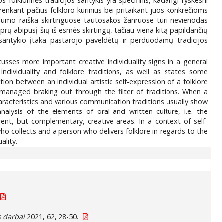
os folklorinės tradicijos santykis yra specifinis, kadangi ryškesni
renkant pačius folkloro kūrinius bei pritaikant juos konkrečioms
dualumo raiška skirtinguose tautosakos žanruose turi nevienodas
tiprų abipusį šių iš esmės skirtingų, tačiau viena kitą papildančių
o santykio įtaka pastarojo paveldėtų ir perduodamų tradicijos
iscusses more important creative individuality signs in a general
individuality and folklore traditions, as well as states some
ion between an individual artistic self-expression of a folklore
ts managed braking out through the filter of traditions. When a
haracteristics and various communication traditions usually show
analysis of the elements of oral and written culture, i.e. the
rent, but complementary, creative areas. In a context of self-
 who collects and a person who delivers folklore in regards to the
ality.
 darbai
2021, 62, 28-50.