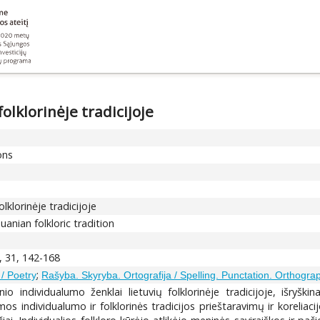
olklorinėje tradicijoje
ons
lklorinėje tradicijoje
uanian folkloric tradition
, 31, 142-168
;
 / Poetry
Rašyba. Skyryba. Ortografija / Spelling. Punctation. Orthogra
nio individualumo ženklai lietuvių folklorinėje tradicijoje, išryš
mos individualumo ir folklorinės tradicijos prieštaravimų ir koreliac