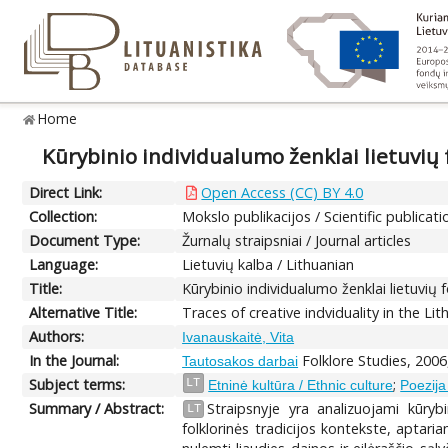
Home
Kūrybinio individualumo ženklai lietuvių f
Direct Link:
Open Access (CC) BY 4.0
Collection:
Mokslo publikacijos / Scientific publicati
Document Type:
Žurnalų straipsniai / Journal articles
Language:
Lietuvių kalba / Lithuanian
Title:
Kūrybinio individualumo ženklai lietuvių fo
Alternative Title:
Traces of creative indviduality in the Lith
Authors:
Ivanauskaitė, Vita
In the Journal:
Folklore Studies, 2006
Tautosakos darbai
Subject terms:
;
LT
Etninė kultūra / Ethnic culture
Poezija
Summary / Abstract:
Straipsnyje yra analizuojami kūrybi
LT
folklorinės tradicijos kontekste, aptaria