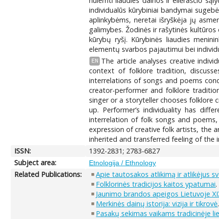
nulemti liaudies dainos ir eilėraščio sąly
individualūs kūrybiniai bandymai sugebėd
aplinkybėms, neretai išryškėja jų asmen
galimybes. Žodinės ir rašytinės kultūros e
kūrybų ryšį. Kūrybinės liaudies menini
elementų svarbos pajautimui bei individ
The article analyses creative indivi
EN
context of folklore tradition, discuss
interrelations of songs and poems condit
creator-performer and folklore traditio
singer or a storyteller chooses folklore
up. Performer’s individuality has diff
interrelation of folk songs and poems, 
expression of creative folk artists, the 
inherited and transferred feeling of the
ISSN:
1392-2831; 2783-6827
Subject area:
Etnologija / Ethnology
Related Publications:
Apie tautosakos atlikimą ir atlikėjus sv
Folklorinės tradicijos kaitos ypatumai
Jaunimo brandos apeigos Lietuvoje XIX
Merkinės dainų istorija: vizija ir tikrovė
Pasakų sekimas vaikams tradicinėje lie