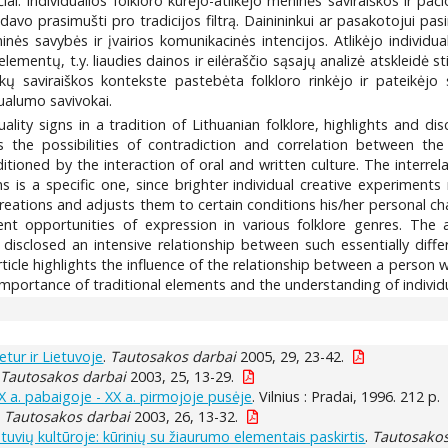
čiai. Individualios folkloro kūrėjo-atlikėjo meninės saviraiškos ir pači
avo prasimušti pro tradicijos filtrą. Dainininkui ar pasakotojui pasi
inės savybės ir įvairios komunikacinės intencijos. Atlikėjo indivi
lementų, t.y. liaudies dainos ir eilėraščio sąsajų analizė atskleidė s
nkų saviraiškos kontekste pastebėta folkloro rinkėjo ir pateikėj
ualumo savivokai.
duality signs in a tradition of Lithuanian folklore, highlights and d
es the possibilities of contradiction and correlation between the 
ioned by the interaction of oral and written culture. The interrelat
ns is a specific one, since brighter individual creative experimen
 creations and adjusts them to certain conditions his/her personal c
erent opportunities of expression in various folklore genres. The 
disclosed an intensive relationship between such essentially diffe
article highlights the influence of the relationship between a person
 importance of traditional elements and the understanding of individu
etur ir Lietuvoje
.
Tautosakos darbai
2005, 29, 23-42.
.
Tautosakos darbai
2003, 25, 13-29.
 a. pabaigoje - XX a. pirmojoje pusėje
. Vilnius : Pradai, 1996. 212 p.
.
Tautosakos darbai
2003, 26, 13-32.
tuvių kultūroje: kūrinių su žiaurumo elementais paskirtis
.
Tautosakos