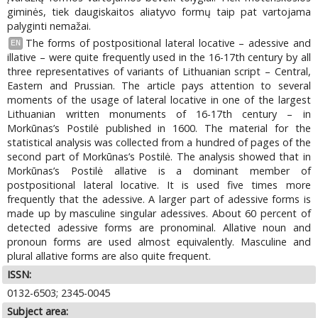
giminės, tiek daugiskaitos aliatyvo formų taip pat vartojama
palyginti nemažai.
The forms of postpositional lateral locative – adessive and
EN
illative – were quite frequently used in the 16-17th century by all
three representatives of variants of Lithuanian script – Central,
Eastern and Prussian. The article pays attention to several
moments of the usage of lateral locative in one of the largest
Lithuanian written monuments of 16-17th century – in
Morkūnas’s Postilė published in 1600. The material for the
statistical analysis was collected from a hundred of pages of the
second part of Morkūnas’s Postilė. The analysis showed that in
Morkūnas’s Postilė allative is a dominant member of
postpositional lateral locative. It is used five times more
frequently that the adessive. A larger part of adessive forms is
made up by masculine singular adessives. About 60 percent of
detected adessive forms are pronominal. Allative noun and
pronoun forms are used almost equivalently. Masculine and
plural allative forms are also quite frequent.
ISSN:
0132-6503; 2345-0045
Subject area: