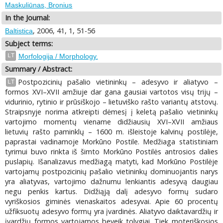
Maskuliūnas, Bronius
In the Journal:
, 2006, 41, 1, 51-56
Baltistica
Subject terms:
LT
Morfologija / Morphology.
Summary / Abstract:
Postpozicinių pašalio vietininkų – adesyvo ir aliatyvo –
LT
formos XVI–XVII amžiuje dar gana gausiai vartotos visų trijų –
vidurinio, rytinio ir prūsiškojo – lietuviško rašto variantų atstovų.
Straipsnyje norima atkreipti dėmesį į keletą pašalio vietininkų
vartojimo momentų viename didžiausių XVI–XVII amžiaus
lietuvių rašto paminklų – 1600 m. išleistoje kalvinų postilėje,
paprastai vadinamoje Morkūno Postile. Medžiaga statistiniam
tyrimui buvo rinkta iš šimto Morkūno Postilės antrosios dalies
puslapių. Išanalizavus medžiagą matyti, kad Morkūno Postilėje
vartojamų postpozicinių pašalio vietininkų dominuojantis narys
yra aliatyvas, vartojimo dažnumu lenkiantis adesyvą daugiau
negu penkis kartus. Didžiąją dalį adesyvo formų sudaro
vyriškosios giminės vienaskaitos adesyvai. Apie 60 procentų
užfiksuotų adesyvo formų yra įvardinės. Aliatyvo daiktavardžių ir
įvardžių formos vartojamos beveik tolygiai. Tiek moteriškosios