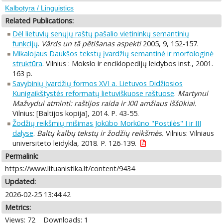
Kalbotyra / Linguistics
Related Publications:
Dėl lietuvių senųjų raštų pašalio vietininkų semantinių
funkcijų
.
Vārds un tā pētišanas aspekti
2005, 9, 152-157.
Mikalojaus Daukšos tekstų įvardžių semantinė ir morfologinė
struktūra
. Vilnius : Mokslo ir enciklopedijų leidybos inst., 2001.
163 p.
Savybinių įvardžių formos XVI a. Lietuvos Didžiosios
Kunigaikštystės reformatų lietuviškuose raštuose
.
Martynui
Mažvydui atminti: raštijos raida ir XXI amžiaus iššūkiai.
Vilnius: [Baltijos kopija], 2014. P. 43-55.
Žodžių reikšmių mišimas Jokūbo Morkūno "Postilės" I ir III
dalyse
.
Baltų kalbų tekstų ir žodžių reikšmės.
Vilnius: Vilniaus
universiteto leidykla, 2018. P. 126-139.
Permalink:
https://www.lituanistika.lt/content/9434
Updated:
2026-02-25 13:44:42
Metrics:
Views: 72
Downloads: 1