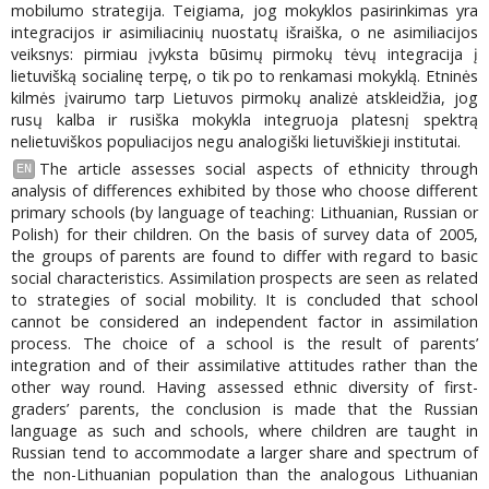
mobilumo strategija. Teigiama, jog mokyklos pasirinkimas yra
integracijos ir asimiliacinių nuostatų išraiška, o ne asimiliacijos
veiksnys: pirmiau įvyksta būsimų pirmokų tėvų integracija į
lietuvišką socialinę terpę, o tik po to renkamasi mokyklą. Etninės
kilmės įvairumo tarp Lietuvos pirmokų analizė atskleidžia, jog
rusų kalba ir rusiška mokykla integruoja platesnį spektrą
nelietuviškos populiacijos negu analogiški lietuviškieji institutai.
The article assesses social aspects of ethnicity through
EN
analysis of differences exhibited by those who choose different
primary schools (by language of teaching: Lithuanian, Russian or
Polish) for their children. On the basis of survey data of 2005,
the groups of parents are found to differ with regard to basic
social characteristics. Assimilation prospects are seen as related
to strategies of social mobility. It is concluded that school
cannot be considered an independent factor in assimilation
process. The choice of a school is the result of parents’
integration and of their assimilative attitudes rather than the
other way round. Having assessed ethnic diversity of first-
graders’ parents, the conclusion is made that the Russian
language as such and schools, where children are taught in
Russian tend to accommodate a larger share and spectrum of
the non-Lithuanian population than the analogous Lithuanian