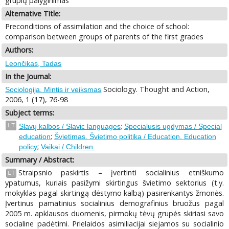
grupių palyginimas
Alternative Title:
Preconditions of assimilation and the choice of school:
comparison between groups of parents of the first grades
Authors:
Leončikas, Tadas
In the Journal:
Sociology. Thought and Action,
Sociologija. Mintis ir veiksmas
2006, 1 (17), 76-98
Subject terms:
;
LT
Slavų kalbos / Slavic languages
Specialusis ugdymas / Special
;
education
Švietimas. Švietimo politika / Education. Education
;
policy
Vaikai / Children.
Summary / Abstract:
Straipsnio paskirtis – įvertinti socialinius etniškumo
LT
ypatumus, kuriais pasižymi skirtingus švietimo sektorius (t.y.
mokyklas pagal skirtingą dėstymo kalbą) pasirenkantys žmonės.
Įvertinus pamatinius socialinius demografinius bruožus pagal
2005 m. apklausos duomenis, pirmokų tėvų grupės skiriasi savo
socialine padėtimi. Prielaidos asimiliacijai siejamos su socialinio