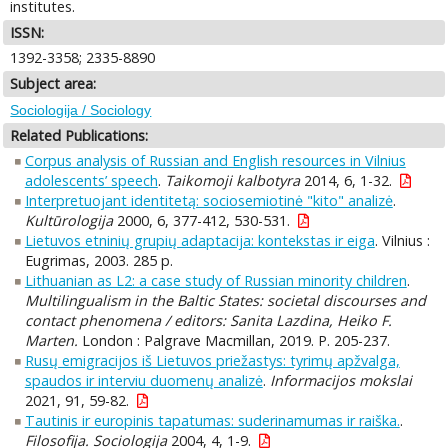
institutes.
ISSN:
1392-3358; 2335-8890
Subject area:
Sociologija / Sociology
Related Publications:
Corpus analysis of Russian and English resources in Vilnius
adolescents’ speech
.
Taikomoji kalbotyra
2014, 6, 1-32.
Interpretuojant identitetą: sociosemiotinė "kito" analizė
.
Kultūrologija
2000, 6, 377-412, 530-531.
Lietuvos etninių grupių adaptacija: kontekstas ir eiga
. Vilnius :
Eugrimas, 2003. 285 p.
Lithuanian as L2: a case study of Russian minority children
.
Multilingualism in the Baltic States: societal discourses and
contact phenomena / editors: Sanita Lazdina, Heiko F.
Marten.
London : Palgrave Macmillan, 2019. P. 205-237.
Rusų emigracijos iš Lietuvos priežastys: tyrimų apžvalga,
spaudos ir interviu duomenų analizė
.
Informacijos mokslai
2021, 91, 59-82.
Tautinis ir europinis tapatumas: suderinamumas ir raiška.
.
Filosofija. Sociologija
2004, 4, 1-9.