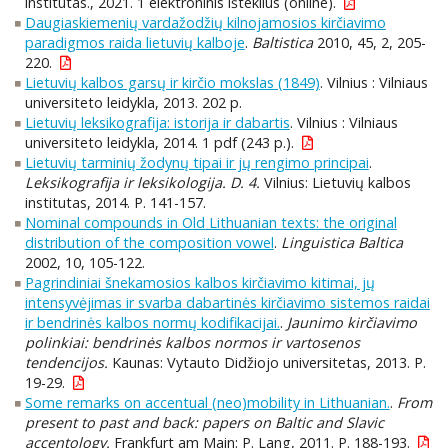
institutas., 2021. 1 elektroninis išteklius (online).
Daugiaskiemenių vardažodžių kilnojamosios kirčiavimo
paradigmos raida lietuvių kalboje
.
Baltistica
2010, 45, 2, 205-
220.
Lietuvių kalbos garsų ir kirčio mokslas (1849)
. Vilnius : Vilniaus
universiteto leidykla, 2013. 202 p.
Lietuvių leksikografija: istorija ir dabartis
. Vilnius : Vilniaus
universiteto leidykla, 2014. 1 pdf (243 p.).
Lietuvių tarminių žodynų tipai ir jų rengimo principai
.
Leksikografija ir leksikologija. D. 4.
Vilnius: Lietuvių kalbos
institutas, 2014. P. 141-157.
Nominal compounds in Old Lithuanian texts: the original
distribution of the composition vowel
.
Linguistica Baltica
2002, 10, 105-122.
Pagrindiniai šnekamosios kalbos kirčiavimo kitimai, jų
intensyvėjimas ir svarba dabartinės kirčiavimo sistemos raidai
ir bendrinės kalbos normų kodifikacijai.
.
Jaunimo kirčiavimo
polinkiai: bendrinės kalbos normos ir vartosenos
tendencijos.
Kaunas: Vytauto Didžiojo universitetas, 2013. P.
19-29.
Some remarks on accentual (neo)mobility in Lithuanian.
.
From
present to past and back: papers on Baltic and Slavic
accentology.
Frankfurt am Main: P. Lang, 2011. P. 188-193.