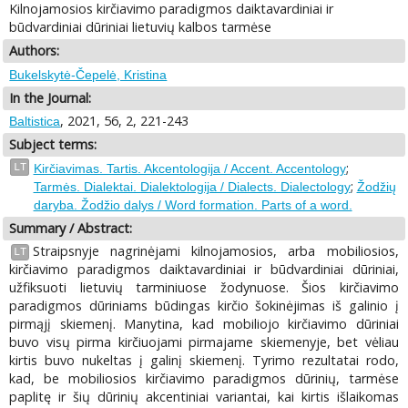
Kilnojamosios kirčiavimo paradigmos daiktavardiniai ir
būdvardiniai dūriniai lietuvių kalbos tarmėse
Authors:
Bukelskytė-Čepelė, Kristina
In the Journal:
, 2021, 56, 2, 221-243
Baltistica
Subject terms:
;
LT
Kirčiavimas. Tartis. Akcentologija / Accent. Accentology
;
Tarmės. Dialektai. Dialektologija / Dialects. Dialectology
Žodžių
daryba. Žodžio dalys / Word formation. Parts of a word.
Summary / Abstract:
Straipsnyje nagrinėjami kilnojamosios, arba mobiliosios,
LT
kirčiavimo paradigmos daiktavardiniai ir būdvardiniai dūriniai,
užfiksuoti lietuvių tarminiuose žodynuose. Šios kirčiavimo
paradigmos dūriniams būdingas kirčio šokinėjimas iš galinio į
pirmąjį skiemenį. Manytina, kad mobiliojo kirčiavimo dūriniai
buvo visų pirma kirčiuojami pirmajame skiemenyje, bet vėliau
kirtis buvo nukeltas į galinį skiemenį. Tyrimo rezultatai rodo,
kad, be mobiliosios kirčiavimo paradigmos dūrinių, tarmėse
paplitę ir šių dūrinių akcentiniai variantai, kai kirtis išlaikomas