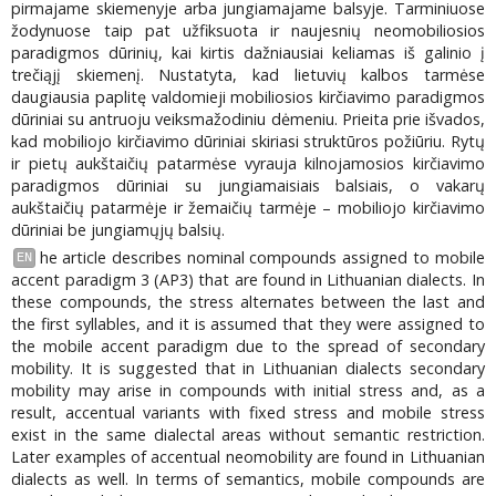
pirmajame skiemenyje arba jungiamajame balsyje. Tarminiuose
žodynuose taip pat užfiksuota ir naujesnių neomobiliosios
paradigmos dūrinių, kai kirtis dažniausiai keliamas iš galinio į
trečiąjį skiemenį. Nustatyta, kad lietuvių kalbos tarmėse
daugiausia paplitę valdomieji mobiliosios kirčiavimo paradigmos
dūriniai su antruoju veiksmažodiniu dėmeniu. Prieita prie išvados,
kad mobiliojo kirčiavimo dūriniai skiriasi struktūros požiūriu. Rytų
ir pietų aukštaičių patarmėse vyrauja kilnojamosios kirčiavimo
paradigmos dūriniai su jungiamaisiais balsiais, o vakarų
aukštaičių patarmėje ir žemaičių tarmėje – mobiliojo kirčiavimo
dūriniai be jungiamųjų balsių.
he article describes nominal compounds assigned to mobile
EN
accent paradigm 3 (AP3) that are found in Lithuanian dialects. In
these compounds, the stress alternates between the last and
the first syllables, and it is assumed that they were assigned to
the mobile accent paradigm due to the spread of secondary
mobility. It is suggested that in Lithuanian dialects secondary
mobility may arise in compounds with initial stress and, as a
result, accentual variants with fixed stress and mobile stress
exist in the same dialectal areas without semantic restriction.
Later examples of accentual neomobility are found in Lithuanian
dialects as well. In terms of semantics, mobile compounds are