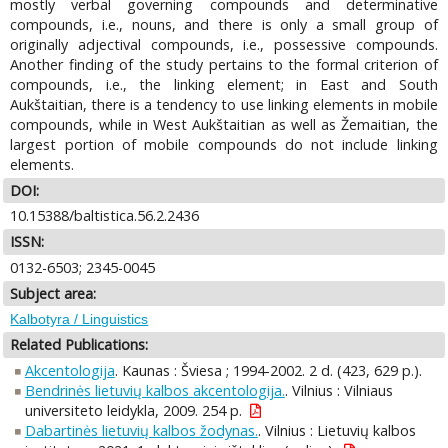
mostly verbal governing compounds and determinative
compounds, i.e., nouns, and there is only a small group of
originally adjectival compounds, i.e., possessive compounds.
Another finding of the study pertains to the formal criterion of
compounds, i.e., the linking element; in East and South
Aukštaitian, there is a tendency to use linking elements in mobile
compounds, while in West Aukštaitian as well as Žemaitian, the
largest portion of mobile compounds do not include linking
elements.
DOI:
10.15388/baltistica.56.2.2436
ISSN:
0132-6503; 2345-0045
Subject area:
Kalbotyra / Linguistics
Related Publications:
Akcentologija
. Kaunas : Šviesa ; 1994-2002. 2 d. (423, 629 p.).
Bendrinės lietuvių kalbos akcentologija.
. Vilnius : Vilniaus
universiteto leidykla, 2009. 254 p.
Dabartinės lietuvių kalbos žodynas.
. Vilnius : Lietuvių kalbos