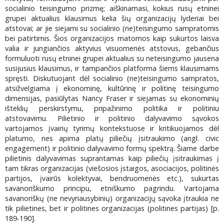
socialinio teisingumo prizmę; aiškinamasi, kokius rusų etninei
grupei aktualius klausimus kelia šių organizacijų lyderiai bei
atstovai; ar jie siejami su socialinio (ne)teisingumo sampratomis
bei patirtimis. Šios organizacijos matomos kaip sukurtos laisva
valia ir jungiančios aktyvius visuomenės atstovus, gebančius
formuluoti rusų etninei grupei aktualius su neteisingumo jausena
susijusius klausimus, ir tampančios platforma šiems klausimams
spręsti. Diskutuojant dėl socialinio (ne)teisingumo sampratos,
atsižvelgiama į ekonominę, kultūrinę ir politinę teisingumo
dimensijas, pasiūlytas Nancy Fraser ir siejamas su ekonominių
išteklių perskirstymu, pripažinimo politika ir politiniu
atstovavimu. Pilietinio ir politinio dalyvavimo sąvokos
vartojamos įvairių tyrimų kontekstuose ir kritikuojamos dėl
platumo, nes apima platų piliečių įsitraukimo (angl. civic
engagement) ir politinio dalyvavimo formų spektrą. Šiame darbe
pilietinis dalyvavimas suprantamas kaip piliečių įsitraukimas į
tam tikras organizacijas (viešosios įstaigos, asociacijos, politinės
partijos, įvairūs kolektyvai, bendruomenės etc.), sukurtas
savanoriškumo principu, etniškumo pagrindu. Vartojama
savanoriškų (ne nevyriausybinių) organizacijų sąvoka įtraukia ne
tik pilietines, bet ir politines organizacijas (politines partijas) [p.
189-190].