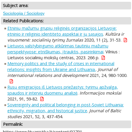
Subject area:
Sociologija / Sociology
Related Publications:
Etninių mažumų grupių religinės organizacijos Lietuvoje:
etninio ir religinio identiteto aspektai ir jų sąsajos
.
Kultūra ir
visuomenė: socialinių tyrimų žurnalas
2020, 11 (2), 31-53.
Lietuvos valstybingumo atkūrimas tautinių mažumų
perspektyvose: etniškumas, įtrauktis, pasirinkimai
. Vilnius :
Lietuvos socialinių mokslų centras, 2023. 266 p.
Memory politics and the study of crises in international
relations: insights from Ukraine and Lithuania.
.
Journal of
international relations and development
2021, 24, 980-1000.
Rusų emigracijos iš Lietuvos priežastys: tyrimų apžvalga,
spaudos ir interviu duomenų analizė
.
Informacijos mokslai
2021, 91, 59-82.
Sovereignty and political belonging in post-Soviet Lithuania:
ethnicity, migration, and historical justice
.
Journal of Baltic
studies
2021, 52, 3, 437-454.
Permalink:
https://www.lituanistika.lt/content/92791