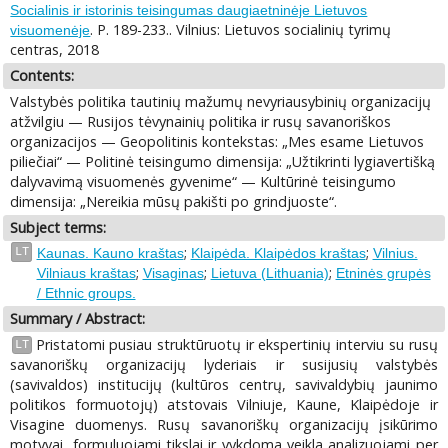
Socialinis ir istorinis teisingumas daugiaetninėje Lietuvos
. P. 189-233.. Vilnius: Lietuvos socialinių tyrimų
visuomenėje
centras, 2018
Contents:
Valstybės politika tautinių mažumų nevyriausybinių organizacijų
atžvilgiu — Rusijos tėvynainių politika ir rusų savanoriškos
organizacijos — Geopolitinis kontekstas: „Mes esame Lietuvos
piliečiai“ — Politinė teisingumo dimensija: „Užtikrinti lygiavertišką
dalyvavimą visuomenės gyvenime“ — Kultūrinė teisingumo
dimensija: „Nereikia mūsų pakišti po grindjuoste“.
Subject terms:
;
;
LT
Kaunas. Kauno kraštas
Klaipėda. Klaipėdos kraštas
Vilnius.
;
;
;
Vilniaus kraštas
Visaginas
Lietuva (Lithuania)
Etninės grupės
/ Ethnic groups.
Summary / Abstract:
Pristatomi pusiau struktūruotų ir ekspertinių interviu su rusų
LT
savanoriškų organizacijų lyderiais ir susijusių valstybės
(savivaldos) institucijų (kultūros centrų, savivaldybių jaunimo
politikos formuotojų) atstovais Vilniuje, Kaune, Klaipėdoje ir
Visagine duomenys. Rusų savanoriškų organizacijų įsikūrimo
motyvai, formuluojami tikslai ir vykdoma veikla analizuojami per