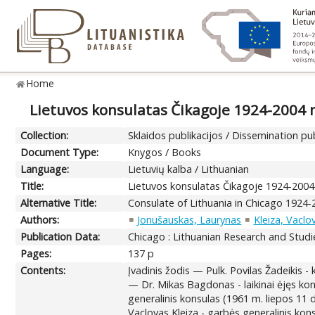
Home
Lietuvos konsulatas Čikagoje 1924-2004
Collection:
Sklaidos publikacijos / Dissemination pu
Document Type:
Knygos / Books
Language:
Lietuvių kalba / Lithuanian
Title:
Lietuvos konsulatas Čikagoje 1924-200
Alternative Title:
Consulate of Lithuania in Chicago 192
Authors:
Jonušauskas, Laurynas
Kleiza, Vaclo
Publication Data:
Chicago : Lithuanian Research and Studi
Pages:
137 p
Contents:
Įvadinis žodis — Pulk. Povilas Žadeikis -
— Dr. Mikas Bagdonas - laikinai ėjęs kon
generalinis konsulas (1961 m. liepos 11 
Vaclovas Kleiza - garbės generalinis kon