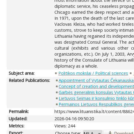
most information about the service of Dr
diplomatic service, his ceaseless propa
Chicago earned the deep respect and ad
In 1971, upon the death of the last car
Vaclovas Kleiza, who had worked tireles
customs, strove to keep society intimate
Lithuania having regained its independe
was designated Consul General. The activ
cultural (exhibits and various other 
organizations, etc.). On July 1, 2003, A
history of the Consulate of Lithuania wi
diplomacy as a whole.
Subject area:
Politikos mokslai / Political sciences
Related Publications:
Appointment of Vytautas Čekanauskas 
Concept of creation and development 
Garbės generalinis konsulas Vytautas
Lietuvos Seimas ir konsulinio tinklo 
Permainos Lietuvos Respublikos gene
Permalink:
https://www.lituanistika.lt/content/8862
Updated:
2026-04-16 09:50:20
Metrics:
Views: 244
Export:
Choose type:
Download