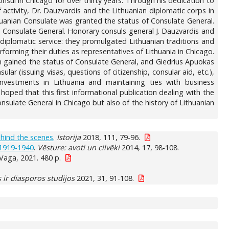
nsul in Chicago for over thirty years. Through his dedication to
activity, Dr. Dauzvardis and the Lithuanian diplomatic corps in
uanian Consulate was granted the status of Consulate General.
 Consulate General. Honorary consuls general J. Dauzvardis and
 diplomatic service: they promulgated Lithuanian traditions and
forming their duties as representatives of Lithuania in Chicago.
n gained the status of Consulate General, and Giedrius Apuokas
ar (issuing visas, questions of citizenship, consular aid, etc.),
investments in Lithuania and maintaining ties with business
hoped that this first informational publication dealing with the
nsulate General in Chicago but also of the history of Lithuanian
ehind the scenes
.
Istorija
2018, 111, 79-96.
 1919-1940
.
Vēsture: avoti un cilvēki
2014, 17, 98-108.
: Vaga, 2021. 480 p.
s ir diasporos studijos
2021, 31, 91-108.