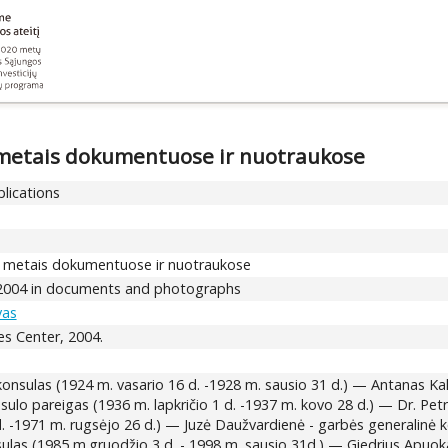
 metais dokumentuose ir nuotraukose
blications
4 metais dokumentuose ir nuotraukose
4-2004 in documents and photographs
vas
es Center, 2004.
 konsulas (1924 m. vasario 16 d. -1928 m. sausio 31 d.) — Antanas Kalva
sulo pareigas (1936 m. lapkričio 1 d. -1937 m. kovo 28 d.) — Dr. Pet
d. -1971 m. rugsėjo 26 d.) — Juzė Daužvardienė - garbės generalinė k
sulas (1985 m.gruodžio 3 d. - 1998 m. sausio 31d.) — Giedrius Apuokas