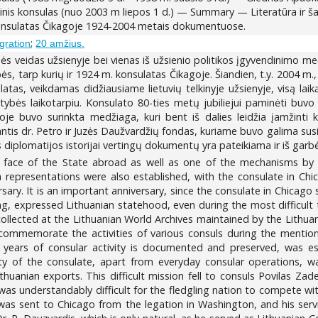
inis konsulas (nuo 2003 m liepos 1 d.) — Summary — Literatūra ir ša
onsulatas Čikagoje 1924-2004 metais dokumentuose.
;
igration
20 amžius.
ės veidas užsienyje bei vienas iš užsienio politikos įgyvendinimo 
s, tarp kurių ir 1924 m. konsulatas Čikagoje. Šiandien, t.y. 2004 m.,
latas, veikdamas didžiausiame lietuvių telkinyje užsienyje, visą l
ybės laikotarpiu. Konsulato 80-ties metų jubiliejui paminėti buvo 
agoje buvo surinkta medžiaga, kuri bent iš dalies leidžia įamžinti
antis dr. Petro ir Juzės Daužvardžių fondas, kuriame buvo galima sus
diplomatijos istorijai vertingų dokumentų yra pateikiama ir iš garbė
e face of the State abroad as well as one of the mechanisms by w
 representations were also established, with the consulate in Chi
ry. It is an important anniversary, since the consulate in Chicago 
ng, expressed Lithuanian statehood, even during the most difficult ti
ollected at the Lithuanian World Archives maintained by the Lithuan
 commemorate the activities of various consuls during the mentio
y years of consular activity is documented and preserved, was es
ity of the consulate, apart from everyday consular operations, w
thuanian exports. This difficult mission fell to consuls Povilas Za
 was understandably difficult for the fledgling nation to compete wit
s sent to Chicago from the legation in Washington, and his servi