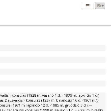
itis - konsulas (1928 m. vasario 1 d. - 1936 m. lapkričio 1 d.)
ras Daužvardis - konsulas (1937 m. balandžio 16 d. -1961 m.);
onsule (1971 m. lapkričio 12 d. -1985 m. gruodžio 3 d.) —
 - generalinis konsulas (1998 m. sausio 31 d. - 2003 m. birželio