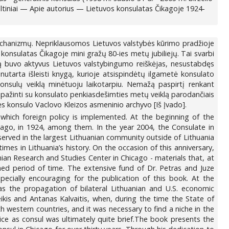
ltiniai — Apie autorius — Lietuvos konsulatas Čikagoje 1924-
mechanizmų. Nepriklausomos Lietuvos valstybės kūrimo pradžioje
 konsulatas Čikagoje mini gražų 80-ies metų jubiliejų. Tai svarbi
aiką buvo aktyvus Lietuvos valstybingumo reiškėjas, nesustabdęs
nutarta išleisti knygą, kurioje atsispindėtų ilgametė konsulato
 konsulų veiklą minėtuoju laikotarpiu. Nemažą paspirtį renkant
ipažinti su konsulato penkiasdešimties metų veiklą parodančiais
s konsulo Vaclovo Kleizos asmeninio archyvo [Iš Įvado].
hich foreign policy is implemented. At the beginning of the
cago, in 1924, among them. In the year 2004, the Consulate in
served in the largest Lithuanian community outside of Lithuania
mes in Lithuania’s history. On the occasion of this anniversary,
ian Research and Studies Center in Chicago - materials that, at
ned period of time. The extensive fund of Dr. Petras and Juze
pecially encouraging for the publication of this book. At the
as the propagation of bilateral Lithuanian and U.S. economic
deikis and Antanas Kalvaitis, when, during the time the State of
h western countries, and it was necessary to find a niche in the
ce as consul was ultimately quite brief.The book presents the