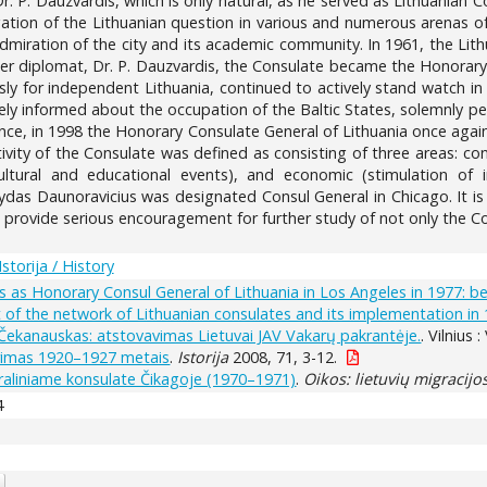
. P. Dauzvardis, which is only natural, as he served as Lithuanian Co
gation of the Lithuanian question in various and numerous arenas of 
miration of the city and its academic community. In 1961, the Lith
eer diplomat, Dr. P. Dauzvardis, the Consulate became the Honorary
sly for independent Lithuania, continued to actively stand watch in
ly informed about the occupation of the Baltic States, solemnly per
nce, in 1998 the Honorary Consulate General of Lithuania once agai
ity of the Consulate was defined as consisting of three areas: consul
cultural and educational events), and economic (stimulation of 
rvydas Daunoravicius was designated Consul General in Chicago. It is 
ll provide serious encouragement for further study of not only the Co
Istorija / History
as Honorary Consul General of Lithuania in Los Angeles in 1977: b
of the network of Lithuanian consulates and its implementation in
 Čekanauskas: atstovavimas Lietuvai JAV Vakarų pakrantėje.
. Vilnius 
kūrimas 1920–1927 metais
.
Istorija
2008, 71, 3-12.
raliniame konsulate Čikagoje (1970–1971)
.
Oikos: lietuvių migracijo
4