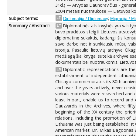
31d.) — Arvydas Daunoravičius - general
2004 metais nuotraukose — Lietuvos k
Subject terms:
;
LT
Diplomatija / Diplomacy
Migracija / M
Summary / Abstract:
Diplomatinės atstovybės yra valstyb
LT
buvo pradėtos steigti Lietuvos atstovybė
diplomatinė sukaktis, kadangi šis konsu
savo darbo net ir sunkiausiu mūsų valst
istorija. Pasaulio lietuvių archyve Čik
medžiagą šiai knygai suteikė archyve es
dokumentais bei nuotraukomis. Lietuvos 
Diplomatic representations are th
EN
establishment of independent Lithuania
Chicago commemorates its 80th anniversa
and over the years actively, never ceasi
various materials were researched and c
least in part, enable us to record and
Dauzvardis in the Archives, where fift
beginning of the XX century the prior
relations, including the promotion of Li
Lithuania was just being established, it
American market. Dr. Mikas Bagdonas wa