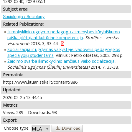
1392-0340; 2029-0551
Subject area:
Sociologija / Sociology
Related Publications:
Ikimokyklinio ugdymo pedagogų asmenybės kūrybiškumo
raiška plėtojant kultūrinę kompetenciją
.
Studijos - verslas -
visuomenė
2018, 3, 33-44.
Socializacija ir ugdymas vaikystėje: vadovėlis pedagogikos
specialybių studentams
. Vilnius : Petro ofsetas, 2002. 298 p.
Žaidimo svarba ikimokyklinio amžiaus vaiko socializacijai
.
Socialinis ugdymas (Šiaulių universitetas)
2014, 7, 33-38.
Permalink:
https://www.lituanistika.lt/content/886
Updated:
2026-02-25 13:44:45
Metrics:
Views: 289
Downloads: 98
Export:
Choose type:
Download