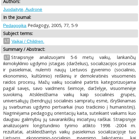
Authors:
Juodaitytė, Audronė
In the Journal:
Pedagogy, 2005, 77, 5-9
Pedagogika
Subject terms:
LT
Vaikai / Children.
Summary / Abstract:
Straipsnyje analizuojami 5-6 metų vaikų, lankančių
LT
ikimokyklinio ugdymo įstaigas (darželius), socializacijos procesai
ir pasiekimai, nulemti naujų Lietuvos gyvenimo (socialinio,
ekonominio, kultūrinio) reiškinių ir demokratinės visuomenės
raidos procesų. Mažų vaikų socialinė patirtis kategorizuojama
pagal savęs, savo vaidmens šeimoje, darželyje, visuomenėje
suvokimą. Atskleidžiama vaikų kaip socialinės grupės,
universaliųjų (bendrųjų) socialinės sampratų esmė, išryškinamas
jų svarbumas ugdymo pertvarkai (nuo tradicinio į humanistinį).
Nagrinėjama pedagogų orientacijų kaita, suteikiant vaikams kuo
daugiau galimybių jų savarankiškų iniciatyvų raiškai. Straipsnyje
analizuojami longitundinio tyrimo atlikto 1998 -2004 m.
rezultatai, atskleidžiantys vaikų pasiekimus socializacijoje tuo
Lietuvos ekonominio-socialinio gyvenimo laikotarpiu, kai