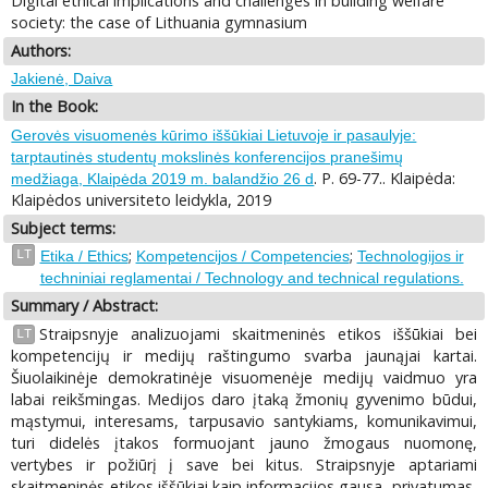
Digital ethical implications and challenges in building welfare
society: the case of Lithuania gymnasium
Authors:
Jakienė, Daiva
In the Book:
Gerovės visuomenės kūrimo iššūkiai Lietuvoje ir pasaulyje:
tarptautinės studentų mokslinės konferencijos pranešimų
. P. 69-77.. Klaipėda:
medžiaga, Klaipėda 2019 m. balandžio 26 d
Klaipėdos universiteto leidykla, 2019
Subject terms:
;
;
LT
Etika / Ethics
Kompetencijos / Competencies
Technologijos ir
techniniai reglamentai / Technology and technical regulations.
Summary / Abstract:
Straipsnyje analizuojami skaitmeninės etikos iššūkiai bei
LT
kompetencijų ir medijų raštingumo svarba jaunąjai kartai.
Šiuolaikinėje demokratinėje visuomenėje medijų vaidmuo yra
labai reikšmingas. Medijos daro įtaką žmonių gyvenimo būdui,
mąstymui, interesams, tarpusavio santykiams, komunikavimui,
turi didelės įtakos formuojant jauno žmogaus nuomonę,
vertybes ir požiūrį į save bei kitus. Straipsnyje aptariami
skaitmeninės etikos iššūkiai kaip informacijos gausa, privatumas,