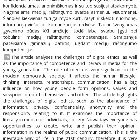
konfidencialumas, anonimiškumas ir su tuo susijusi atsakomybė.
Nagrinėjama medijų raštingumo svarba asmeniui, visuomenei.
Šiandien kiekvienas turi galimybę kurti, rašyti ir skelbti nuomonę,
informaciją viešosios komunikacijos erdvėse. Tai neišvengiamas
gyvenimo būdas XXI amžiuje, todėl labai svarbu įgyti bei
tobulinti medijų raštingumo kompetencijas. Straipsnyje
pateikiama gimnazijų patirtis, ugdant medijų raštingumo
kompetencijas.
The article analyses the challenges of digital ethics, as well
EN
as the importance of competence and literacy in media for the
young generation. The role of media is very significant in the
modem democratic society. It affects the human lifestyle,
thinking, interests, relationships, communication, has a big
influence on how young people form opinions, values and
viewpoint on both themselves and others. The article highlights
the challenges of digital ethics, such as the abundance of
information, privacy, confidentiality, anonymity and the
responsibility relating to it. It examines the importance of
literacy in media for individuals, society. Nowadays everyone has
opportunities to create, write and publish their opinion,
information in the realms of public communication. This is the
inevitable way of life in the 21st century, therefore it is very