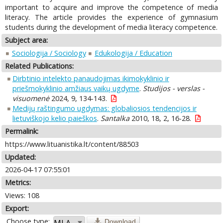
important to acquire and improve the competence of media
literacy. The article provides the experience of gymnasium
students during the development of media literacy competence.
Subject area:
Sociologija / Sociology
Edukologija / Education
Related Publications:
Dirbtinio intelekto panaudojimas ikimokyklinio ir
priešmokyklinio amžiaus vaikų ugdyme
.
Studijos - verslas -
visuomenė
2024, 9, 134-143.
Medijų raštingumo ugdymas: globaliosios tendencijos ir
lietuviškojo kelio paieškos
.
Santalka
2010, 18, 2, 16-28.
Permalink:
https://www.lituanistika.lt/content/88503
Updated:
2026-04-17 07:55:01
Metrics:
Views: 108
Export:
Choose type:
Download