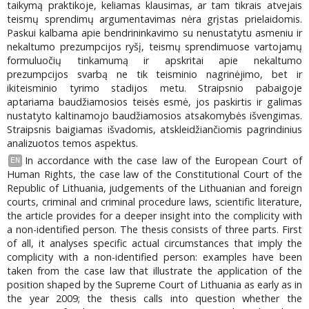
taikymą praktikoje, keliamas klausimas, ar tam tikrais atvejais
teismų sprendimų argumentavimas nėra grįstas prielaidomis.
Paskui kalbama apie bendrininkavimo su nenustatytu asmeniu ir
nekaltumo prezumpcijos ryšį, teismų sprendimuose vartojamų
formuluočių tinkamumą ir apskritai apie nekaltumo
prezumpcijos svarbą ne tik teisminio nagrinėjimo, bet ir
ikiteisminio tyrimo stadijos metu. Straipsnio pabaigoje
aptariama baudžiamosios teisės esmė, jos paskirtis ir galimas
nustatyto kaltinamojo baudžiamosios atsakomybės išvengimas.
Straipsnis baigiamas išvadomis, atskleidžiančiomis pagrindinius
analizuotos temos aspektus.
In accordance with the case law of the European Court of
EN
Human Rights, the case law of the Constitutional Court of the
Republic of Lithuania, judgements of the Lithuanian and foreign
courts, criminal and criminal procedure laws, scientific literature,
the article provides for a deeper insight into the complicity with
a non-identified person. The thesis consists of three parts. First
of all, it analyses specific actual circumstances that imply the
complicity with a non-identified person: examples have been
taken from the case law that illustrate the application of the
position shaped by the Supreme Court of Lithuania as early as in
the year 2009; the thesis calls into question whether the