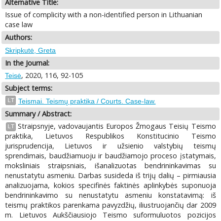
Alternative Title:
Issue of complicity with a non-identified person in Lithuanian
case law
Authors:
Skripkutė, Greta
In the Journal:
, 2020, 116, 92-105
Teisė
Subject terms:
LT
Teismai. Teismų praktika / Courts. Case-law.
Summary / Abstract:
Straipsnyje, vadovaujantis Europos Žmogaus Teisių Teismo
LT
praktika, Lietuvos Respublikos Konstitucinio Teismo
jurisprudencija, Lietuvos ir užsienio valstybių teismų
sprendimais, baudžiamuoju ir baudžiamojo proceso įstatymais,
moksliniais straipsniais, išanalizuotas bendrininkavimas su
nenustatytu asmeniu. Darbas susideda iš trijų dalių – pirmiausia
analizuojama, kokios specifinės faktinės aplinkybės suponuoja
bendrininkavimo su nenustatytu asmeniu konstatavimą: iš
teismų praktikos parenkama pavyzdžių, iliustruojančių dar 2009
m. Lietuvos Aukščiausiojo Teismo suformuluotos pozicijos