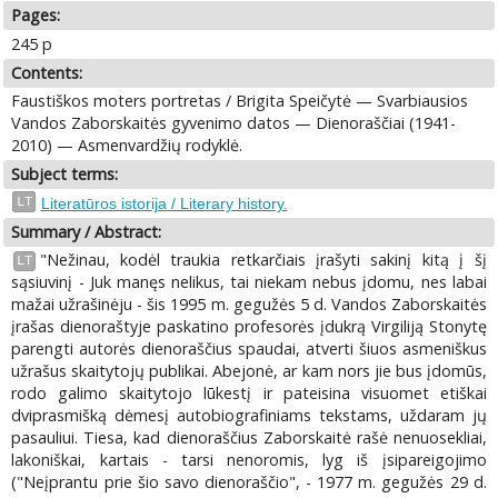
Pages:
245 p
Contents:
Faustiškos moters portretas / Brigita Speičytė — Svarbiausios
Vandos Zaborskaitės gyvenimo datos — Dienoraščiai (1941-
2010) — Asmenvardžių rodyklė.
Subject terms:
LT
Literatūros istorija / Literary history.
Summary / Abstract:
"Nežinau, kodėl traukia retkarčiais įrašyti sakinį kitą į šį
LT
sąsiuvinį - Juk manęs nelikus, tai niekam nebus įdomu, nes labai
mažai užrašinėju - šis 1995 m. gegužės 5 d. Vandos Zaborskaitės
įrašas dienoraštyje paskatino profesorės įdukrą Virgiliją Stonytę
parengti autorės dienoraščius spaudai, atverti šiuos asmeniškus
užrašus skaitytojų publikai. Abejonė, ar kam nors jie bus įdomūs,
rodo galimo skaitytojo lūkestį ir pateisina visuomet etiškai
dviprasmišką dėmesį autobiografiniams tekstams, uždaram jų
pasauliui. Tiesa, kad dienoraščius Zaborskaitė rašė nenuosekliai,
lakoniškai, kartais - tarsi nenoromis, lyg iš įsipareigojimo
("Neįprantu prie šio savo dienoraščio", - 1977 m. gegužės 29 d.