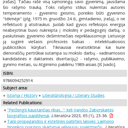
įrašas]. Tačiau rašė visą sąmoningą savo gyvenimą, jausdama
šio rašymo trauką. Toks rašymo stilius nulemtas autorės
temperamento - gyvenimo geismo, poreikio būti gyvenimo
"tėkmėje" (plg. 1975 m. gruodžio 24 d., gimtadienio, įrašą), o ne
reflektuoti jį atsitraukus. Juolab kad gyvos refleksijos energija
neabejotinai buvo nukreipta į mokslinį ir pedagoginį darbą, o
paskutiniais gyvenimo dešimtmečiais nepriklausomoje Lietuvoje
ją sugėrė viešasis profesorės balsas - intelektualiosios
publicistikos kūryba1. Tikriausiai neatsitiktinai kai kurie
dienoraščių pertrūkiai sutampa su mokslo darbų - vadinamosios
kandidatinės ir daktarinės disertacijų2 - rašymo, publikavimo,
gynimo metais, su Atgimimo pakilimu 1989-aisiais [Iš Įvado].
ISBN:
9786094252914
Subject area:
Istorija / History
Literatūrologija / Literary Studies
Related Publications:
"Peržengti kaustančias ribas...": keli Vandos Zaborskaitės
biografijos papildymai
.
Literatūra
2023, 65 (1), 23-36.
Tarp propagandos ir estetinės patirties laisvės: Laimono
Noreikos poezijos skaitymai vėlyvuoju sovietmečiu.
.
Literatūra