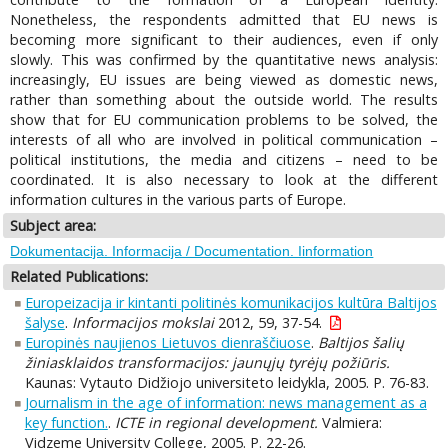
Nonetheless, the respondents admitted that EU news is
becoming more significant to their audiences, even if only
slowly. This was confirmed by the quantitative news analysis:
increasingly, EU issues are being viewed as domestic news,
rather than something about the outside world. The results
show that for EU communication problems to be solved, the
interests of all who are involved in political communication –
political institutions, the media and citizens – need to be
coordinated. It is also necessary to look at the different
information cultures in the various parts of Europe.
Subject area:
Dokumentacija. Informacija / Documentation. Iinformation
Related Publications:
Europeizacija ir kintanti politinės komunikacijos kultūra Baltijos
šalyse
.
Informacijos mokslai
2012, 59, 37-54.
Europinės naujienos Lietuvos dienraščiuose
.
Baltijos šalių
žiniasklaidos transformacijos: jaunųjų tyrėjų požiūris.
Kaunas: Vytauto Didžiojo universiteto leidykla, 2005. P. 76-83.
Journalism in the age of information: news management as a
key function.
.
ICTE in regional development.
Valmiera:
Vidzeme University College, 2005. P. 22-26.