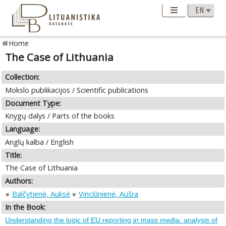
Home
The Case of Lithuania
Collection:
Mokslo publikacijos / Scientific publications
Document Type:
Knygų dalys / Parts of the books
Language:
Anglų kalba / English
Title:
The Case of Lithuania
Authors:
Balčytienė, Auksė
Vinciūnienė, Aušra
In the Book:
Understanding the logic of EU reporting in mass media: analysis of