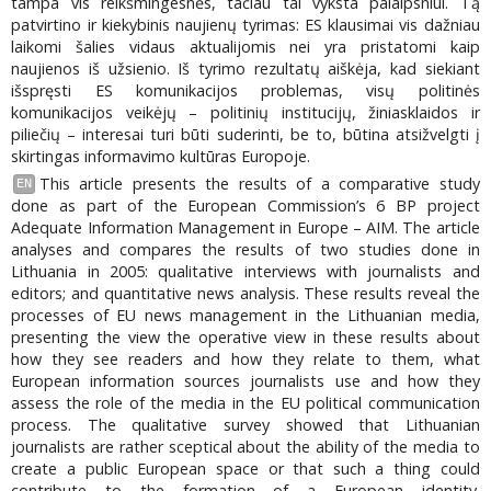
tampa vis reikšmingesnės, tačiau tai vyksta palaipsniui. Tą
patvirtino ir kiekybinis naujienų tyrimas: ES klausimai vis dažniau
laikomi šalies vidaus aktualijomis nei yra pristatomi kaip
naujienos iš užsienio. Iš tyrimo rezultatų aiškėja, kad siekiant
išspręsti ES komunikacijos problemas, visų politinės
komunikacijos veikėjų – politinių institucijų, žiniasklaidos ir
piliečių – interesai turi būti suderinti, be to, būtina atsižvelgti į
skirtingas informavimo kultūras Europoje.
This article presents the results of a comparative study
EN
done as part of the European Commission’s 6 BP project
Adequate Information Management in Europe – AIM. The article
analyses and compares the results of two studies done in
Lithuania in 2005: qualitative interviews with journalists and
editors; and quantitative news analysis. These results reveal the
processes of EU news management in the Lithuanian media,
presenting the view the operative view in these results about
how they see readers and how they relate to them, what
European information sources journalists use and how they
assess the role of the media in the EU political communication
process. The qualitative survey showed that Lithuanian
journalists are rather sceptical about the ability of the media to
create a public European space or that such a thing could
contribute to the formation of a European identity.