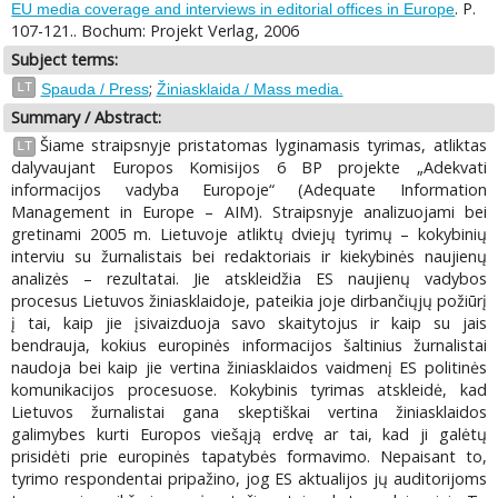
. P.
EU media coverage and interviews in editorial offices in Europe
107-121.. Bochum: Projekt Verlag, 2006
Subject terms:
;
LT
Spauda / Press
Žiniasklaida / Mass media.
Summary / Abstract:
Šiame straipsnyje pristatomas lyginamasis tyrimas, atliktas
LT
dalyvaujant Europos Komisijos 6 BP projekte „Adekvati
informacijos vadyba Europoje“ (Adequate Information
Management in Europe – AIM). Straipsnyje analizuojami bei
gretinami 2005 m. Lietuvoje atliktų dviejų tyrimų – kokybinių
interviu su žurnalistais bei redaktoriais ir kiekybinės naujienų
analizės – rezultatai. Jie atskleidžia ES naujienų vadybos
procesus Lietuvos žiniasklaidoje, pateikia joje dirbančiųjų požiūrį
į tai, kaip jie įsivaizduoja savo skaitytojus ir kaip su jais
bendrauja, kokius europinės informacijos šaltinius žurnalistai
naudoja bei kaip jie vertina žiniasklaidos vaidmenį ES politinės
komunikacijos procesuose. Kokybinis tyrimas atskleidė, kad
Lietuvos žurnalistai gana skeptiškai vertina žiniasklaidos
galimybes kurti Europos viešąją erdvę ar tai, kad ji galėtų
prisidėti prie europinės tapatybės formavimo. Nepaisant to,
tyrimo respondentai pripažino, jog ES aktualijos jų auditorijoms