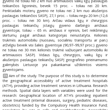
gyveno ne toliau nei 2 km nuo artimiausios vaikų ligų paslaugas
teikiančios ligoninės, beveik 15 proc. – toliau nei 20 km.
Penktadalis moterų gyveno ne toliau nei 2 km nuo akušerijos
paslaugas teikiančios SASPĮ, 27,1 proc. – toliau negu 20 km (12,6
proc. – toliau nei 30 km). Arčiau vidaus ligų ir chirurgijos
paslaugas teikiančių įstaigų gyveno darbingo amžiaus
gyventojai, toliau – 65 m. amžiaus ir vyresni, bet reikšmingų
skirtumų pagal amžiaus kategorijas nenustatyta. Kelionės
trukmės automobiliu (nuosavu, socialiniu transportu ar pan.)
atžvilgiu beveik visi šalies gyventojai (90,97–99,97 proc.) gyveno
ne toliau nei 30 min. kelionės trukmė važiuojant automobiliu iki
artimiausios SASPĮ. Vidaus ligų, chirurgijos, vaikų ligų ir
akušerijos paslaugas teikiančių SASPĮ geografinio prieinamumo
galimybės Lietuvoje yra pakankamai užtikrintos visiems
gyventojams.
Aim of the study. The purpose of this study is to determine
EN
the geographical accessibility of active treatment hospitals
(ATH), providing active treatment services in Lithuania. Research
methods. Spatial data layers with variables were used for the
research: Geographical location of ATH’s providing inpatient
active treatment (internal diseases, surgery, pediatric diseases,
obstetrics) funded by the Compulsory Health Insurance Fund;