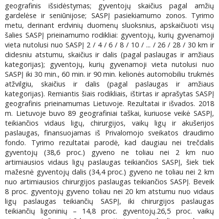
geografinis išsidėstymas; gyventojų skaičius pagal amžių
gardelėse ir seniūnijose; SASPĮ pasiekiamumo zonos. Tyrimo
metu, derinant erdvinių duomenų sluoksnius, apskaičiuoti visų
šalies SASPĮ prieinamumo rodikliai: gyventojų, kurių gyvenamoji
vieta nutolusi nuo SASPĮ 2 / 4 / 6 / 8 / 10 / ... / 26 / 28 / 30 km ir
didesniu atstumu, skaičius ir dalis (pagal paslaugas ir amžiaus
kategorijas); gyventojų, kurių gyvenamoji vieta nutolusi nuo
SASPĮ iki 30 min., 60 min. ir 90 min. kelionės automobiliu trukmės
atžvilgiu, skaičius ir dalis (pagal paslaugas ir amžiaus
kategorijas). Remiantis šiais rodikliais, ištirtas ir aprašytas SASPĮ
geografinis prieinamumas Lietuvoje. Rezultatai ir išvados. 2018
m. Lietuvoje buvo 89 geografiniai taškai, kuriuose veikė SASPĮ,
teikiančios vidaus ligų, chirurgijos, vaikų ligų ir akušerijos
paslaugas, finansuojamas iš Privalomojo sveikatos draudimo
fondo. Tyrimo rezultatai parodė, kad daugiau nei trečdalis
gyventojų (38,6 proc.) gyveno ne toliau nei 2 km nuo
artimiausios vidaus ligų paslaugas teikiančios SASPĮ, šiek tiek
mažesnė gyventojų dalis (34,4 proc.) gyveno ne toliau nei 2 km
nuo artimiausios chirurgijos paslaugas teikiančios SASPĮ. Beveik
8 proc. gyventojų gyveno toliau nei 20 km atstumu nuo vidaus
ligų paslaugas teikiančių SASPĮ, iki chirurgijos paslaugas
teikiančių ligoninių – 14,8 proc. gyventojų.26,5 proc. vaikų