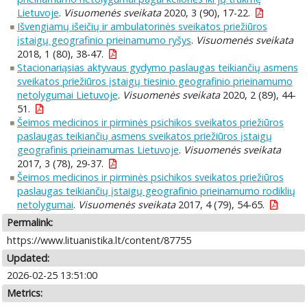
Lietuvoje
.
Visuomenės sveikata
2020, 3 (90), 17-22.
Išvengiamų išeičių ir ambulatorinės sveikatos priežiūros
įstaigų geografinio prieinamumo ryšys
.
Visuomenės sveikata
2018, 1 (80), 38-47.
Stacionariąsias aktyvaus gydymo paslaugas teikiančių asmens
sveikatos priežiūros įstaigų tiesinio geografinio prieinamumo
netolygumai Lietuvoje
.
Visuomenės sveikata
2020, 2 (89), 44-
51.
Šeimos medicinos ir pirminės psichikos sveikatos priežiūros
paslaugas teikiančių asmens sveikatos priežiūros įstaigų
geografinis prieinamumas Lietuvoje
.
Visuomenės sveikata
2017, 3 (78), 29-37.
Šeimos medicinos ir pirminės psichikos sveikatos priežiūros
paslaugas teikiančių įstaigų geografinio prieinamumo rodiklių
netolygumai
.
Visuomenės sveikata
2017, 4 (79), 54-65.
Permalink:
https://www.lituanistika.lt/content/87755
Updated:
2026-02-25 13:51:00
Metrics: