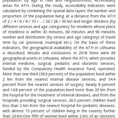
population by age in cells and neighborhoods; Accessibility
areas for ATH. During the study, accessibility indicators were
calculated by combining the spatial data layers: the number and
proportion of the population living at a distance from the ATH
of 2 / 4 / 6 / 8 / 10 / ... / 26 / 28 / 30 km and longer distance (by
different services and age categories); for residents whose place
of residence is within 30 minutes, 60 minutes and 90 minutes
number and distribution (by service and age category) of travel
time by car (personal, municipal etc.). On the basis of these
indicators, the geographical availability of the ATH in Lithuania
is described. Results and conclusions. In 2018 there were 89
geographical points in Lithuania, where the ATH, which provides
internal medicine, surgical, pediatric and obstetric services,
funded by the Compulsory Health Insurance Fund, operated.
More than one third (38.6 percent) of the population lived within
2 km from the nearest internal disease services, and 34.4
percent from the nearest services of surgery. Nearly 8 percent
and 14.8 percent of the population lived more than 20 km from
the hospital for the treatment of internal diseases, and from the
hospitals providing surgical services. 26.5 percent children lived
less than 2 km from the nearest hospital for pediatric diseases,
with almost 15 percent of children living in the country further
than 20 km.One fifth of women lived within 2 km of an obstetric