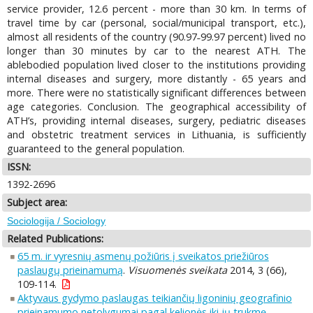
service provider, 12.6 percent - more than 30 km. In terms of
travel time by car (personal, social/municipal transport, etc.),
almost all residents of the country (90.97˗99.97 percent) lived no
longer than 30 minutes by car to the nearest ATH. The
ablebodied population lived closer to the institutions providing
internal diseases and surgery, more distantly - 65 years and
more. There were no statistically significant differences between
age categories. Conclusion. The geographical accessibility of
ATH’s, providing internal diseases, surgery, pediatric diseases
and obstetric treatment services in Lithuania, is sufficiently
guaranteed to the general population.
ISSN:
1392-2696
Subject area:
Sociologija / Sociology
Related Publications:
65 m. ir vyresnių asmenų požiūris į sveikatos priežiūros
paslaugų prieinamumą
.
Visuomenės sveikata
2014, 3 (66),
109-114.
Aktyvaus gydymo paslaugas teikiančių ligoninių geografinio
prieinamumo netolygumai pagal kelionės iki jų trukmę