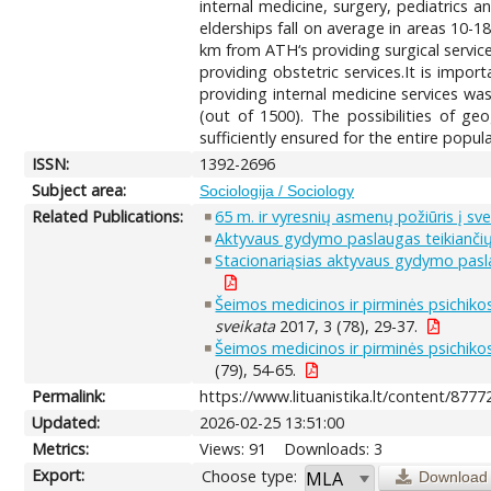
internal medicine, surgery, pediatrics an
elderships fall on average in areas 10-
km from ATH‘s providing surgical servic
providing obstetric services.It is impor
providing internal medicine services was
(out of 1500). The possibilities of geo
sufficiently ensured for the entire popula
ISSN:
1392-2696
Subject area:
Sociologija / Sociology
Related Publications:
65 m. ir vyresnių asmenų požiūris į s
Aktyvaus gydymo paslaugas teikiančių 
Stacionariąsias aktyvaus gydymo pasla
Šeimos medicinos ir pirminės psichiko
sveikata
2017, 3 (78), 29-37.
Šeimos medicinos ir pirminės psichiko
(79), 54-65.
Permalink:
https://www.lituanistika.lt/content/8777
Updated:
2026-02-25 13:51:00
Metrics:
Views: 91
Downloads: 3
Export:
Choose type:
Download