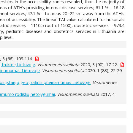
erships in the accessibility zones revealed, that the majority of
as of ATH‘s providing internal disease services; 61.1 % – 16-18
tment services; 47.1 % – to areas 20- 22 km away from the ATH‘s
a of accessibility. The linear TAI value calculated for hospitals
atric services – 1110.5 (out of 1500), obstetric services – 973.4
ry, pediatric diseases and obstetrics services in Lithuania are
p level.
 3 (66), 109-114.
ų trukmę Lietuvoje
.
Visuomenės sveikata
2020, 3 (90), 17-22.
ieinamumas Lietuvoje
.
Visuomenės sveikata
2020, 1 (88), 22-29.
ros įstaigų geografinis prieinamumas Lietuvoje
.
Visuomenės
inamumo rodiklių netolygumai
.
Visuomenės sveikata
2017, 4