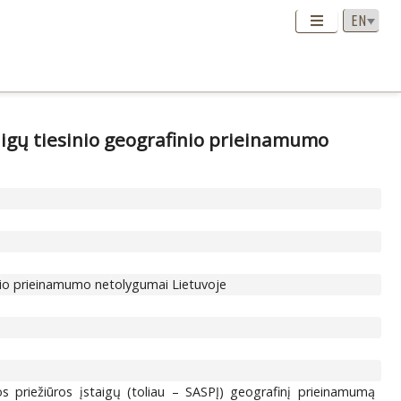
aigų tiesinio geografinio prieinamumo
inio prieinamumo netolygumai Lietuvoje
os priežiūros įstaigų (toliau – SASPĮ) geografinį prieinamumą