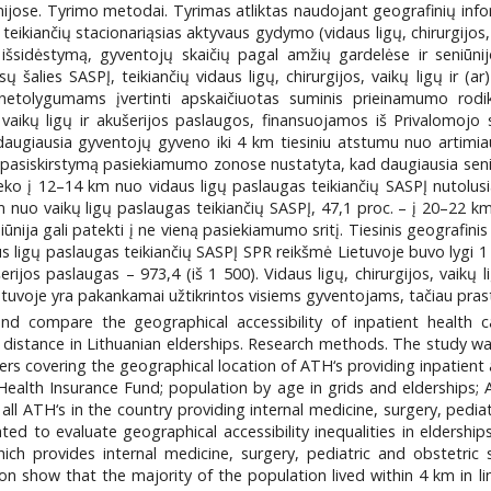
nijose. Tyrimo metodai. Tyrimas atliktas naudojant geografinių info
ikiančių stacionariąsias aktyvaus gydymo (vidaus ligų, chirurgijos,
 išsidėstymą, gyventojų skaičių pagal amžių gardelėse ir seniū
ų šalies SASPĮ, teikiančių vidaus ligų, chirurgijos, vaikų ligų ir (a
etolygumams įvertinti apskaičiuotas suminis prieinamumo rodikl
os, vaikų ligų ir akušerijos paslaugos, finansuojamos iš Privalomo
augiausia gyventojų gyveno iki 4 km tiesiniu atstumu nuo artimiausi
jų pasiskirstymą pasiekiamumo zonose nustatyta, kad daugiausia seniū
pateko į 12–14 km nuo vidaus ligų paslaugas teikiančių SASPĮ nutolu
m nuo vaikų ligų paslaugas teikiančių SASPĮ, 47,1 proc. – į 20–22 k
iūnija gali patekti į ne vieną pasiekiamumo sritį. Tiesinis geografin
s ligų paslaugas teikiančių SASPĮ SPR reikšmė Lietuvoje buvo lygi 1 2
rijos paslaugas – 973,4 (iš 1 500). Vidaus ligų, chirurgijos, vaikų l
tuvoje yra pakankamai užtikrintos visiems gyventojams, tačiau pras
 compare the geographical accessibility of inpatient health car
ar distance in Lithuanian elderships. Research methods. The study 
ers covering the geographical location of ATH‘s providing inpatient a
ealth Insurance Fund; population by age in grids and elderships; A
all ATH‘s in the country providing internal medicine, surgery, pediat
ated to evaluate geographical accessibility inequalities in eldersh
ich provides internal medicine, surgery, pediatric and obstetric
ion show that the majority of the population lived within 4 km in li