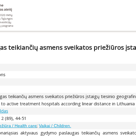
s teikiančių asmens sveikatos priežiūros įst
ons
as teikiančių asmens sveikatos priežiūros įstaigų tiesinio geograf
y to active treatment hospitals according linear distance in Lithuania
ldas
 2 (89), 44-51
;
ežiūra / Health care
Vaikai / Children.
acionariąsias aktyvaus gydymo paslaugas teikiančių asmens sveikat