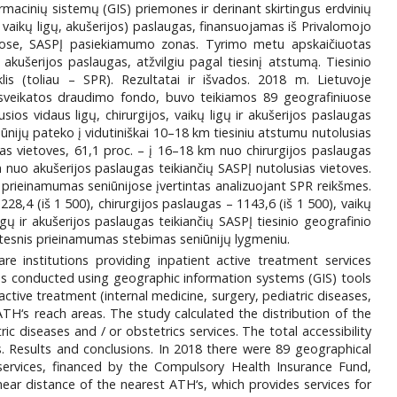
rmacinių sistemų (GIS) priemones ir derinant skirtingus erdvinių
 vaikų ligų, akušerijos) paslaugas, finansuojamas iš Privalomojo
nijose, SASPĮ pasiekiamumo zonas. Tyrimo metu apskaičiuotas
r) akušerijos paslaugas, atžvilgiu pagal tiesinį atstumą. Tiesinio
is (toliau – SPR). Rezultatai ir išvados. 2018 m. Lietuvoje
jo sveikatos draudimo fondo, buvo teikiamos 89 geografiniuose
os vidaus ligų, chirurgijos, vaikų ligų ir akušerijos paslaugas
nijų pateko į vidutiniškai 10–18 km tiesiniu atstumu nutolusias
sias vietoves, 61,1 proc. – į 16–18 km nuo chirurgijos paslaugas
m nuo akušerijos paslaugas teikiančių SASPĮ nutolusias vietoves.
is prieinamumas seniūnijose įvertintas analizuojant SPR reikšmes.
28,4 (iš 1 500), chirurgijos paslaugas – 1143,6 (iš 1 500), vaikų
igų ir akušerijos paslaugas teikiančių SASPĮ tiesinio geografinio
tesnis prieinamumas stebimas seniūnijų lygmeniu.
e institutions providing inpatient active treatment services
was conducted using geographic information systems (GIS) tools
ctive treatment (internal medicine, surgery, pediatric diseases,
TH‘s reach areas. The study calculated the distribution of the
ric diseases and / or obstetrics services. The total accessibility
ips. Results and conclusions. In 2018 there were 89 geographical
 services, financed by the Compulsory Health Insurance Fund,
near distance of the nearest ATH‘s, which provides services for