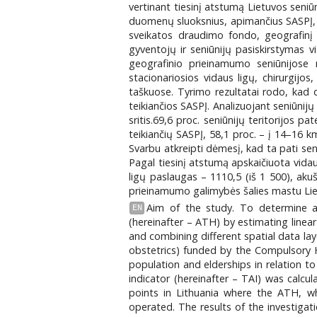
vertinant tiesinį atstumą Lietuvos seniū
duomenų sluoksnius, apimančius SASPĮ, te
sveikatos draudimo fondo, geografinį
gyventojų ir seniūnijų pasiskirstymas vis
geografinio prieinamumo seniūnijose n
stacionariosios vidaus ligų, chirurgij
taškuose. Tyrimo rezultatai rodo, kad d
teikiančios SASPĮ. Analizuojant seniūni
sritis.69,6 proc. seniūnijų teritorijos 
teikiančių SASPĮ, 58,1 proc. – į 14–16 k
Svarbu atkreipti dėmesį, kad ta pati sen
Pagal tiesinį atstumą apskaičiuota vidau
ligų paslaugas – 1110,5 (iš 1 500), akuše
prieinamumo galimybės šalies mastu Lie
Aim of the study. To determine and
EN
(hereinafter – ATH) by estimating line
and combining different spatial data lay
obstetrics) funded by the Compulsory H
population and elderships in relation to 
indicator (hereinafter – TAI) was calcul
points in Lithuania where the ATH, wh
operated. The results of the investigat