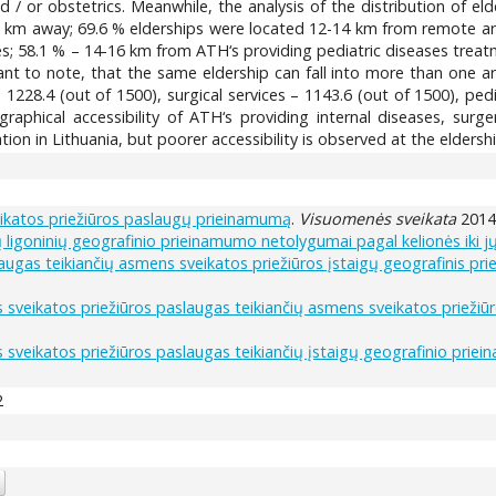
d / or obstetrics. Meanwhile, the analysis of the distribution of eld
18 km away; 69.6 % elderships were located 12-14 km from remote are
es; 58.1 % – 14-16 km from ATH‘s providing pediatric diseases trea
tant to note, that the same eldership can fall into more than one are
 1228.4 (out of 1500), surgical services – 1143.6 (out of 1500), pedi
graphical accessibility of ATH‘s providing internal diseases, surge
tion in Lithuania, but poorer accessibility is observed at the eldershi
veikatos priežiūros paslaugų prieinamumą
.
Visuomenės sveikata
2014,
ligoninių geografinio prieinamumo netolygumai pagal kelionės iki j
ugas teikiančių asmens sveikatos priežiūros įstaigų geografinis pr
s sveikatos priežiūros paslaugas teikiančių asmens sveikatos priežiū
s sveikatos priežiūros paslaugas teikiančių įstaigų geografinio prie
2