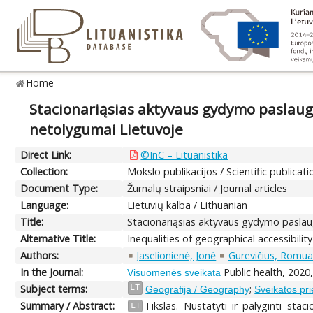
Home
Stacionariąsias aktyvaus gydymo paslauga
netolygumai Lietuvoje
Direct Link:
©InC – Lituanistika
Collection:
Mokslo publikacijos / Scientific publicati
Document Type:
Žurnalų straipsniai / Journal articles
Language:
Lietuvių kalba / Lithuanian
Title:
Stacionariąsias aktyvaus gydymo paslaug
Alternative Title:
Inequalities of geographical accessibilit
Authors:
Jaselionienė, Jonė
Gurevičius, Romua
In the Journal:
Public health, 2020,
Visuomenės sveikata
Subject terms:
;
LT
Geografija / Geography
Sveikatos pri
Summary / Abstract:
Tikslas. Nustatyti ir palyginti st
LT