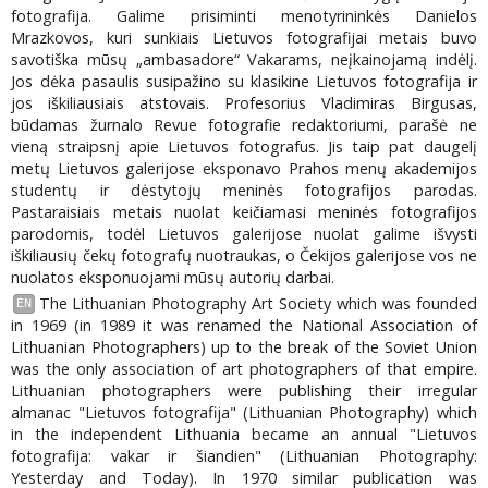
fotografija. Galime prisiminti menotyrininkės Danielos
Mrazkovos, kuri sunkiais Lietuvos fotografijai metais buvo
savotiška mūsų „ambasadore“ Vakarams, neįkainojamą indėlį.
Jos dėka pasaulis susipažino su klasikine Lietuvos fotografija ir
jos iškiliausiais atstovais. Profesorius Vladimiras Birgusas,
būdamas žurnalo Revue fotografie redaktoriumi, parašė ne
vieną straipsnį apie Lietuvos fotografus. Jis taip pat daugelį
metų Lietuvos galerijose eksponavo Prahos menų akademijos
studentų ir dėstytojų meninės fotografijos parodas.
Pastaraisiais metais nuolat keičiamasi meninės fotografijos
parodomis, todėl Lietuvos galerijose nuolat galime išvysti
iškiliausių čekų fotografų nuotraukas, o Čekijos galerijose vos ne
nuolatos eksponuojami mūsų autorių darbai.
The Lithuanian Photography Art Society which was founded
EN
in 1969 (in 1989 it was renamed the National Association of
Lithuanian Photographers) up to the break of the Soviet Union
was the only association of art photographers of that empire.
Lithuanian photographers were publishing their irregular
almanac "Lietuvos fotografija" (Lithuanian Photography) which
in the independent Lithuania became an annual "Lietuvos
fotografija: vakar ir šiandien" (Lithuanian Photography:
Yesterday and Today). In 1970 similar publication was