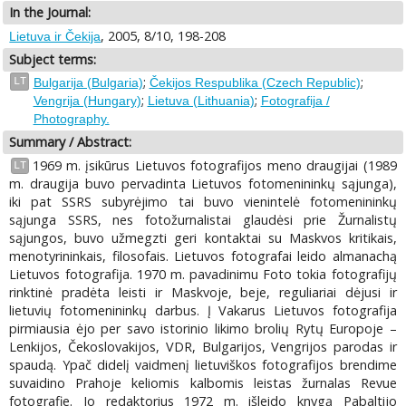
In the Journal:
, 2005, 8/10, 198-208
Lietuva ir Čekija
Subject terms:
;
;
LT
Bulgarija (Bulgaria)
Čekijos Respublika (Czech Republic)
;
;
Vengrija (Hungary)
Lietuva (Lithuania)
Fotografija /
Photography.
Summary / Abstract:
1969 m. įsikūrus Lietuvos fotografijos meno draugijai (1989
LT
m. draugija buvo pervadinta Lietuvos fotomenininkų sąjunga),
iki pat SSRS subyrėjimo tai buvo vienintelė fotomenininkų
sąjunga SSRS, nes fotožurnalistai glaudėsi prie Žurnalistų
sąjungos, buvo užmegzti geri kontaktai su Maskvos kritikais,
menotyrininkais, filosofais. Lietuvos fotografai leido almanachą
Lietuvos fotografija. 1970 m. pavadinimu Foto tokia fotografijų
rinktinė pradėta leisti ir Maskvoje, beje, reguliariai dėjusi ir
lietuvių fotomenininkų darbus. Į Vakarus Lietuvos fotografija
pirmiausia ėjo per savo istorinio likimo brolių Rytų Europoje –
Lenkijos, Čekoslovakijos, VDR, Bulgarijos, Vengrijos parodas ir
spaudą. Ypač didelį vaidmenį lietuviškos fotografijos brendime
suvaidino Prahoje keliomis kalbomis leistas žurnalas Revue
fotografie. Jo redaktorius 1972 m. išleido knygą Pabaltijo