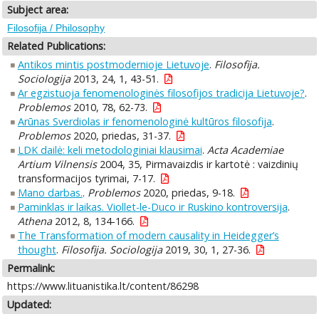
Subject area:
Filosofija / Philosophy
Related Publications:
Antikos mintis postmodernioje Lietuvoje
.
Filosofija.
Sociologija
2013, 24, 1, 43-51.
Ar egzistuoja fenomenologinės filosofijos tradicija Lietuvoje?
.
Problemos
2010, 78, 62-73.
Arūnas Sverdiolas ir fenomenologinė kultūros filosofija
.
Problemos
2020, priedas, 31-37.
LDK dailė: keli metodologiniai klausimai
.
Acta Academiae
Artium Vilnensis
2004, 35, Pirmavaizdis ir kartotė : vaizdinių
transformacijos tyrimai, 7-17.
Mano darbas.
.
Problemos
2020, priedas, 9-18.
Paminklas ir laikas. Viollet-le-Duco ir Ruskino kontroversija
.
Athena
2012, 8, 134-166.
The Transformation of modern causality in Heidegger’s
thought
.
Filosofija. Sociologija
2019, 30, 1, 27-36.
Permalink:
https://www.lituanistika.lt/content/86298
Updated: