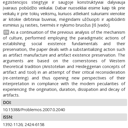
egzistencijos steigtyje ir saugoje konstruktyviai dalyvauja
įvairaus pobūdžio veikalai. Dabar nuosekliai eisime kaip tik prie
veikalų ir prie tokių veiksmų, kuriuos atliekant sukuriami vienokie
ar kitokie dirbtiniai buviniai, mėgindami užčiuopti ir apibūdinti
esminius jų rasties, tvermės ir nyksmo bruožus [Iš Įvado].
As a continuation of the previous analysis of the mechanism
EN
of culture, performed employing the paradigmatic actions of
establishing social existence fundamentals and their
preservation, the paper deals with a substantializing action such
as artifact manufacture and artifact existence preservation. The
arguments are based on the cornerstones of Western
theoretical tradition (Aristotelian and Heideggerian concepts of
artifact and tool) in an attempt of their critical reconsideration
(re-centering) and thus opening new perspectives of their
interpretation in compliance with the modern pecularities of
experiencing the origination, duration, dissipation and decay of
artifacts.
DOI:
10.15388/Problemos.2007.0.2040
ISSN:
1392-1126; 2424-6158