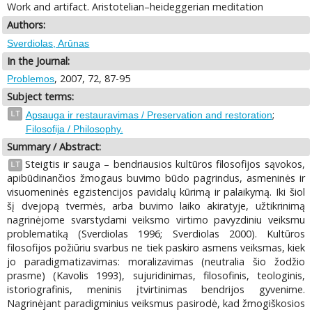
Work and artifact. Aristotelian–heideggerian meditation
Authors:
Sverdiolas, Arūnas
In the Journal:
, 2007, 72, 87-95
Problemos
Subject terms:
;
LT
Apsauga ir restauravimas / Preservation and restoration
Filosofija / Philosophy.
Summary / Abstract:
Steigtis ir sauga – bendriausios kultūros filosofijos sąvokos,
LT
apibūdinančios žmogaus buvimo būdo pagrindus, asmeninės ir
visuomeninės egzistencijos pavidalų kūrimą ir palaikymą. Iki šiol
šį dvejopą tvermės, arba buvimo laiko akiratyje, užtikrinimą
nagrinėjome svarstydami veiksmo virtimo pavyzdiniu veiksmu
problematiką (Sverdiolas 1996; Sverdiolas 2000). Kultūros
filosofijos požiūriu svarbus ne tiek paskiro asmens veiksmas, kiek
jo paradigmatizavimas: moralizavimas (neutralia šio žodžio
prasme) (Kavolis 1993), sujuridinimas, filosofinis, teologinis,
istoriografinis, meninis įtvirtinimas bendrijos gyvenime.
Nagrinėjant paradigminius veiksmus pasirodė, kad žmogiškosios