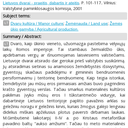
. P. 101-117.. Vilnius:
Lietuvos dvarai - praeitis, dabartis ir ateitis
Valstybinė paminklosaugos komisija, 2001
Subject terms:
;
;
LT
Dvarų kultūra / Manor culture
Žemėnauda / Land use
Žemės
ūkio gamyba / Agricultural production.
Summary / Abstract:
Dvaro, kaip ūkinio vieneto, užuomazga pastebima vėlyvųjų
LT
laikų Romos imperijoje. Tai stambaus žemvaldžio ūkis,
apdirbamas vergų ar išnuomojamas laisviesiems valstiečiams.
Lietuvoje dvarai atsirado dar gerokai prieš valstybės susikūrimą.
Jų atsiradimas sietinas su ariamosios žemdirbystės išsivystymu,
gyventojų skaičiaus padidėjimu ir gimininės bendruomenės
persiformavimu į teritorinę bendruomenę. Kaip teigia istorikai,
žemdirbystė jau mūsų eros pirmaisiais amžiais buvo pagrindinis
krašto gyventojų verslas. Tačiau smarkus materialinės kultūros
pakilimas įvyko mūsų eros I tūkstantmečio viduryje, kai
dabartinėje Lietuvos teritorijoje paplito pavažinis arklas su
geležiniu noragu ir geležinis kirvis, kuriais žmogus galėjo lengviau
didelius miškais apžėlusius plotus paversti dirbamais laukais.
M.Gimbutienė laikotarpį II-IV a. po Kristaus metaforiškai
pavadino baltų "aukso amžiumi". Tačiau to meto materialinės