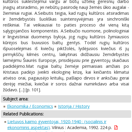
kultūros suklestėjimui vargu ar būtų užtekę geresnių darbo
įnagių atsiradimo, jei nebūtų pasirodę nauji žemės ūkio augalai -
žieminiai rugiai. A.Seibutis teigia, kad rugių kultūros atsiradimas
ir žemdirbystės šuoliškas suintensyvėjimas yra sinchroniški
reiškiniai. Tai veikiausiai to paties proceso dvi vieną kitą
sąlygojančios komponentės. A.Seibučio nuomone, polinologiniai
ir lingvistiniai duomenys byloja, jog rugių kultūros žymiausios
kūrėjos bus buvusios baltų gentys. Todėl rugių kultūros
išpuoselėjimas iš kviečių piktžolės, lydėjusios kviečius iš jų
pirmykščių kilmės centrų, laikytinas didžiausiu žemdirbystės
laimėjimu Šiaurės Europoje, prisidėjusiu prie gyventojų skaičiaus
padidėjimo.Mat rugiai baltų žemėje pirmaisiais amžiais po
Kristaus padėjo įveikti ekologinę krizę, kai keičiantis klimatui
atvėso orai, pagausėjo kritulių, pašlapo dirvos ir anksčiau gerai
derėję miežiai, kviečiai ir soros dažnai numirkdavo arba visai
žūdavo. [...] [p. 101].
Subject area:
Ekonomika / Economics
Istorija / History
Related Publications:
Lietuvos kaimo gyventojai, 1920-1940 : (socialinis ir
ekonominis aspektas)
. Vilnius : Academia, 1992. 224 p.