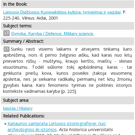
In the Book:
. P.
Lietuvos Didžiosios Kunigaikštijos kultūra: tyrinėjimai ir vaizdai
225-240.. Vilnius: Aidai, 2001
Subject terms:
LT
Gynyba. Karyba / Defence. Military science.
Summary / Abstract:
Sunku rasti visiems laikams ir atvejams tinkamą karo
LT
apibrėžimą, nors iš pirmo žvilgsnio aišku, kad karas nuo kitų
prievartos rūšių - muštynių, kraujo keršto, maištų - skiriasi
visuotinumu. Todėl siūlome tokį apibūdinimą: karas - tai
ginkluota priešų kova, kurios poveikis įtakoja visuomenę
apskritai, nes ja siekiama radikalių permainų net kitų žmonių
gyvybės kaina. Karo fenomeno tyrimas ne politinės istorijos
kontekste vadinamas karyba [p. 225].
Subject area:
Istorija / History
Related Publications:
Kariaunos samprata Lietuvos istoriografijoje: nuo
archeologijos iki istorijos
.
Acta historica universitatis