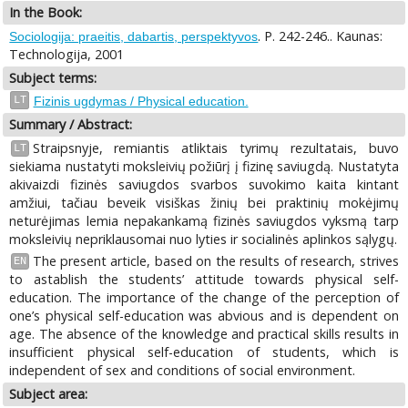
In the Book:
. P. 242-246.. Kaunas:
Sociologija: praeitis, dabartis, perspektyvos
Technologija, 2001
Subject terms:
LT
Fizinis ugdymas / Physical education.
Summary / Abstract:
Straipsnyje, remiantis atliktais tyrimų rezultatais, buvo
LT
siekiama nustatyti moksleivių požiūrį į fizinę saviugdą. Nustatyta
akivaizdi fizinės saviugdos svarbos suvokimo kaita kintant
amžiui, tačiau beveik visiškas žinių bei praktinių mokėjimų
neturėjimas lemia nepakankamą fizinės saviugdos vyksmą tarp
moksleivių nepriklausomai nuo lyties ir socialinės aplinkos sąlygų.
The present article, based on the results of research, strives
EN
to astablish the students’ attitude towards physical self-
education. The importance of the change of the perception of
one’s physical self-education was abvious and is dependent on
age. The absence of the knowledge and practical skills results in
insufficient physical self-education of students, which is
independent of sex and conditions of social environment.
Subject area: