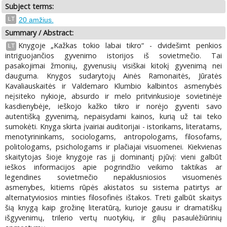
Subject terms:
LT
20 amžius.
Summary / Abstract:
Knygoje „Kažkas tokio labai tikro“ - dvidešimt penkios
LT
intriguojančios gyvenimo istorijos iš sovietmečio. Tai
pasakojimai žmonių, gyvenusių visiškai kitokį gyvenimą nei
dauguma. Knygos sudarytojų Ainės Ramonaitės, Jūratės
Kavaliauskaitės ir Valdemaro Klumbio kalbintos asmenybės
neįsiteko nykioje, absurdo ir melo pritvinkusioje sovietinėje
kasdienybėje, ieškojo kažko tikro ir norėjo gyventi savo
autentišką gyvenimą, nepaisydami kainos, kurią už tai teko
sumokėti. Knyga skirta įvairiai auditorijai - istorikams, literatams,
menotyrininkams, sociologams, antropologams, filosofams,
politologams, psichologams ir plačiajai visuomenei. Kiekvienas
skaitytojas šioje knygoje ras jį dominantį pjūvį: vieni galbūt
ieškos informacijos apie pogrindžio veikimo taktikas ar
legendines sovietmečio nepaklusniosios visuomenės
asmenybes, kitiems rūpės akistatos su sistema patirtys ar
alternatyviosios minties filosofinės ištakos. Treti galbūt skaitys
šią knygą kaip grožinę literatūrą, kurioje gausu ir dramatiškų
išgyvenimų, trilerio vertų nuotykių, ir gilių pasaulėžiūrinių