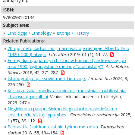
apmąstymų.
ISBN:
9786098120134
Subject area:
Etnologija / Ethnology
Istorija / History
Related Publications:
20-ųjų metų kartos liudijimai privačioje raštijoje: Alberto Dilio
(1920–2000) atvejis
.
Literatūra
2019, 61 (1), 51-77.
Formy dialogu pamięci i historii w humanistyce litewskiej po
roku 1990 (wykorzystanie metody "oral history")
.
Acta Baltico-
Slavica
2018, 42, 271-287.
Istoriografija apie sovietmetį Lietuvoje.
.
Lituanistica
2024, 3,
226-250.
Kur augo žalias medis: atsiminimai, moksliniai ir publicistiniai
straipsniai, pokalbiai
. Vilnius : Vilniaus universiteto leidykla,
2023. 247 p.
Neginkluoto pasipriešinimo Neginkluoto pasipriešinimo
sovietmečio Vilniuje ypatybės.
.
Genocidas ir rezistencija
2025,
1 (57), 89-112.
Paprasti laiškai: kontekstinio tyrimo metodika
.
Tautosakos
darbai
2018, 55, 134-154.