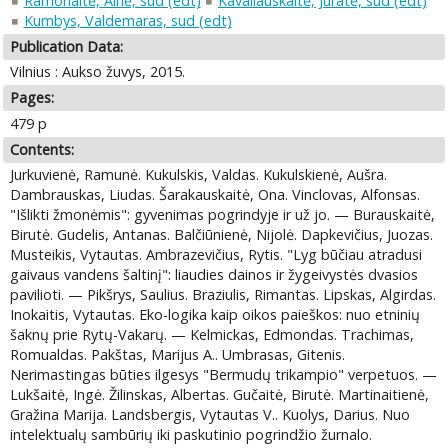
Ramonaitė, Ainė, sud (edt)
Kavaliauskaitė, Jūratė, sud (edt)
Kumbys, Valdemaras, sud (edt)
Publication Data:
Vilnius : Aukso žuvys, 2015.
Pages:
479 p
Contents:
Jurkuvienė, Ramunė. Kukulskis, Valdas. Kukulskienė, Aušra.
Dambrauskas, Liudas. Šarakauskaitė, Ona. Vinclovas, Alfonsas.
"Išlikti žmonėmis": gyvenimas pogrindyje ir už jo. — Burauskaitė,
Birutė. Gudelis, Antanas. Balčiūnienė, Nijolė. Dapkevičius, Juozas.
Musteikis, Vytautas. Ambrazevičius, Rytis. "Lyg būčiau atradusi
gaivaus vandens šaltinį": liaudies dainos ir žygeivystės dvasios
pavilioti. — Pikšrys, Saulius. Braziulis, Rimantas. Lipskas, Algirdas.
Inokaitis, Vytautas. Eko-logika kaip oikos paieškos: nuo etninių
šaknų prie Rytų-Vakarų. — Kelmickas, Edmondas. Trachimas,
Romualdas. Pakštas, Marijus A.. Umbrasas, Gitenis.
Nerimastingas būties ilgesys "Bermudų trikampio" verpetuos. —
Lukšaitė, Ingė. Žilinskas, Albertas. Gučaitė, Birutė. Martinaitienė,
Gražina Marija. Landsbergis, Vytautas V.. Kuolys, Darius. Nuo
intelektualų sambūrių iki paskutinio pogrindžio žurnalo.