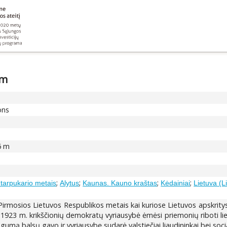
 m
ons
6 m
;
;
;
;
tarpukario metais
Alytus
Kaunas. Kauno kraštas
Kėdainiai
Lietuva (L
irmosios Lietuvos Respublikos metais kai kuriose Lietuvos apskritys
 1923 m. krikščionių demokratų vyriausybė ėmėsi priemonių riboti l
mą balsų gavo ir vyriausybę sudarė valstiečiai liaudininkai bei socia