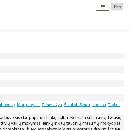
;
;
;
;
;
ithuania)
Marijampolė
Panevėžys
Šiauliai. Šiaulių kraštas
Trakai
e buvo vis dar paplitusi lenkų kalba. Nemaža sulenkintų lietuvių
ietuvių vaikų mokymąsi lenkų ir kitų tautinių mažumų mokyklose.
ldemokratai, buvo atsisakyta laikytis nuostatos drausti lietuvių