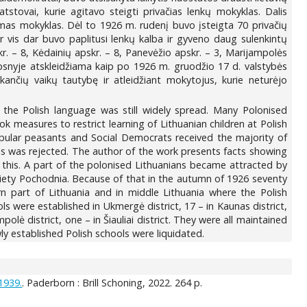
tovai, kurie agitavo steigti privačias lenkų mokyklas. Dalis
ikomas mokyklas. Dėl to 1926 m. rudenį buvo įsteigta 70 privačių
r vis dar buvo paplitusi lenkų kalba ir gyveno daug sulenkintų
r. – 8, Kėdainių apskr. – 8, Panevėžio apskr. – 3, Marijampolės
aipsnyje atskleidžiama kaip po 1926 m. gruodžio 17 d. valstybės
kančių vaikų tautybę ir atleidžiant mokytojus, kurie neturėjo
ia the Polish language was still widely spread. Many Polonised
 measures to restrict learning of Lithuanian children at Polish
opular peasants and Social Democrats received the majority of
ols was rejected. The author of the work presents facts showing
 this. A part of the polonised Lithuanians became attracted by
ociety Pochodnia. Because of that in the autumn of 1926 seventy
rn part of Lithuania and in middle Lithuania where the Polish
s were established in Ukmergė district, 17 – in Kaunas district,
ampolė district, one – in Šiauliai district. They were all maintained
y established Polish schools were liquidated.
1939.
. Paderborn : Brill Schoning, 2022. 264 p.