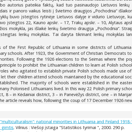
 autorius pateikia faktų, kad tuo pasinaudojo Lietuvos lenkų ats
žadais ir panoro vaikus leisti į švietimo draugijos „Pochodnia“ išla
ų buvo įsteigtos rytinėje Lietuvos dalyje ir vidurio Lietuvoje, ku
vo įsteigtos 22, Kauno apskr. – 17, Trakų apskr. – 10, Alytaus apsk
adžios mokykla, jas išlaikė lenkų švietimo draugija „Pochodnia“. Str
 įsteigtas lenkų mokyklas. Tai daryta tikrinant lenkų mokyklas lan
s of the First Republic of Lithuania in some districts of Lithuan
mary schools. After 1923, the Government of Christian Democrats took
norities. Following the 1926 elections to the Seimas where the p
inciple to prohibit the Lithuanian children to learn at Polish scho
Poles who agitated to establish private Polish schools made use of
 let their children attend schools maintained by the educational s
tablished. The majority of schools were established in the easte
any Polonised Lithuanians lived. In this way 22 Polish primary school
rict, 8 – in Kėdainiai district, 3 – in Panevėžys district, one – in Marij
he article reveals how, following the coup of 17 December 1926 newl
multiculturalism": national minorities in Lithuania and Finland 1918-
 gimtis
. Vilnius : Viešoji įstaiga "Statistikos tyrimai ", 2000. 290 p.