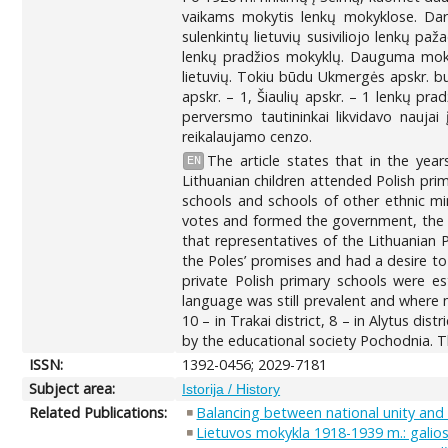
vaikams mokytis lenkų mokyklose. Darbo
sulenkintų lietuvių susiviliojo lenkų pa
lenkų pradžios mokyklų. Dauguma mokykl
lietuvių. Tokiu būdu Ukmergės apskr. bu
apskr. – 1, Šiaulių apskr. – 1 lenkų pr
perversmo tautininkai likvidavo naujai
reikalaujamo cenzo.
The article states that in the year
EN
Lithuanian children attended Polish pri
schools and schools of other ethnic mi
votes and formed the government, the pr
that representatives of the Lithuanian 
the Poles’ promises and had a desire to
private Polish primary schools were es
language was still prevalent and where m
10 – in Trakai district, 8 – in Alytus dist
by the educational society Pochodnia. T
ISSN:
1392-0456; 2029-7181
Subject area:
Istorija / History
Related Publications:
Balancing between national unity and "
Lietuvos mokykla 1918-1939 m.: galios