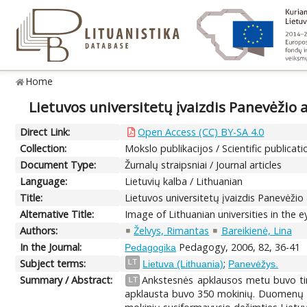
Home
Lietuvos universitetų įvaizdis Panevėžio 
Direct Link:
Open Access (CC) BY-SA 4.0
Collection:
Mokslo publikacijos / Scientific publicati
Document Type:
Žurnalų straipsniai / Journal articles
Language:
Lietuvių kalba / Lithuanian
Title:
Lietuvos universitetų įvaizdis Panevėžio 
Alternative Title:
Image of Lithuanian universities in the 
Authors:
Želvys, Rimantas
Bareikienė, Lina
In the Journal:
Pedagogy, 2006, 82, 36-41
Pedagogika
Subject terms:
;
LT
Lietuva (Lithuania)
Panevėžys.
Summary / Abstract:
Ankstesnės apklausos metu buvo tirt
LT
apklausta buvo 350 mokinių. Duomenų an