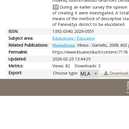
mokinių susiformavusio dešimties Lietuv
During an earlier survey the opinion
EN
of creating it were investigated. A tota
means of the method of descriptive stati
of Panevėžys district to be elucidated.
ISSN:
1392-0340; 2029-0551
Subject area:
Edukologija / Education
Related Publications:
. Vilnius : Garnelis, 2008. 602 
Marketingas
Permalink:
https://www.lituanistika.lt/content/7178
Updated:
2026-02-25 13:44:25
Metrics:
Views: 82
Downloads: 3
Export:
Choose type:
Download