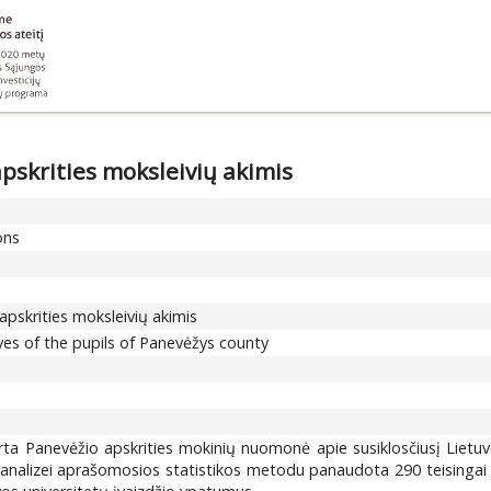
apskrities moksleivių akimis
ons
apskrities moksleivių akimis
eyes of the pupils of Panevėžys county
a Panevėžio apskrities mokinių nuomonė apie susiklosčiusį Lietuvos
alizei aprašomosios statistikos metodu panaudota 290 teisingai užp