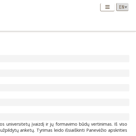
 universitetų įvaizdį ir jų formavimo būdų vertinimas. Iš viso
ildytų anketų. Tyrimas leido išsiaiškinti Panevėžio apskrities