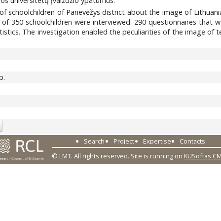
os universitetų įvaizdžio ypatumus.
 of schoolchildren of Panevėžys district about the image of Lithuan
l of 350 schoolchildren were interviewed. 290 questionnaires that we
stics. The investigation enabled the peculiarities of the image of t
p.
Search
Project
Expertise
Contacts
© LMT. All rights reserved.
Site is running on
KUSoftas C