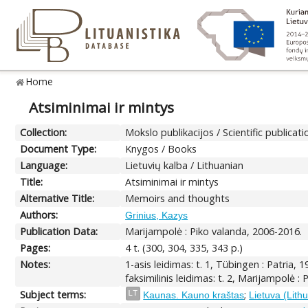
Home
Atsiminimai ir mintys
Collection:
Mokslo publikacijos / Scientific publicati
Document Type:
Knygos / Books
Language:
Lietuvių kalba / Lithuanian
Title:
Atsiminimai ir mintys
Alternative Title:
Memoirs and thoughts
Authors:
Grinius, Kazys
Publication Data:
Marijampolė : Piko valanda, 2006-2016.
Pages:
4 t. (300, 304, 335, 343 p.)
Notes:
1-asis leidimas: t. 1, Tübingen : Patria, 1
faksimilinis leidimas: t. 2, Marijampolė :
Subject terms:
;
LT
Kaunas. Kauno kraštas
Lietuva (Lith