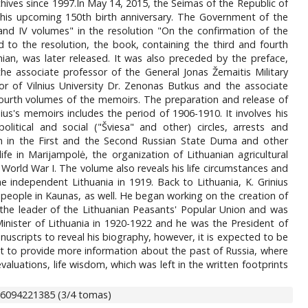
hives since 1997.In May 14, 2015, the Seimas of the Republic of
 his upcoming 150th birth anniversary. The Government of the
 and IV volumes" in the resolution "On the confirmation of the
 to the resolution, the book, containing the third and fourth
ian, was later released. It was also preceded by the preface,
d the associate professor of the General Jonas Žemaitis Military
r of Vilnius University Dr. Zenonas Butkus and the associate
 fourth volumes of the memoirs. The preparation and release of
ius's memoirs includes the period of 1906-1910. It involves his
olitical and social ("Šviesa" and other) circles, arrests and
tion in the First and the Second Russian State Duma and other
ife in Marijampolė, the organization of Lithuanian agricultural
 World War I. The volume also reveals his life circumstances and
e independent Lithuania in 1919. Back to Lithuania, K. Grinius
the people in Kaunas, as well. He began working on the creation of
s the leader of the Lithuanian Peasants' Popular Union and was
 Minister of Lithuania in 1920-1922 and he was the President of
nuscripts to reveal his biography, however, it is expected to be
ught to provide more information about the past of Russia, where
evaluations, life wisdom, which was left in the written footprints
86094221385 (3/4 tomas)