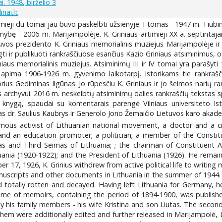
i. 1948, birželio 3
nai.lt
rmieji du tomai jau buvo paskelbti užsienyje: I tomas - 1947 m. Tiubi
somybę - 2006 m. Marijampolėje. K. Griniaus artimieji XX a. septinta
uvos prezidento K. Griniaus memorialinis muziejus Marijampolėje ir
i ir publikuoti rankraščiuose esančius Kazio Griniaus atsiminimus, o
iniaus memorialinis muziejus. Atsiminimų III ir IV tomai yra parašyti
 apima 1906-1926 m. gyvenimo laikotarpį. Istorikams tie rankraščia
orius Gediminas Ilgūnas. Jo rūpesčiu K. Griniaus ir jo šeimos narių r
 archyvui. 2016 m. neskelbtų atsiminimų dalies rankraščių tekstas s
ą knygą, spaudai su komentarais parengė Vilniaus universiteto Isto
s dr. Saulius Kaubrys ir Generolo Jono Žemaičio Lietuvos karo akadem
mous activist of Lithuanian national movement, a doctor and a cr
 and an education promoter; a politician; a member of the Constit
 and Third Seimas of Lithuania; ; the chairman of Constituent A
huania (1920-1922); and the President of Lithuania (1926). He remain
er 17, 1926, K. Grinius withdrew from active political life to writin
uscripts and other documents in Lithuania in the summer of 1944. A
 totally rotten and decayed. Having left Lithuania for Germany,
olume of memoirs, containing the period of 1894-1900, was publishe
 his family members - his wife Kristina and son Liutas. The second
them were additionally edited and further released in Marijampolė, L