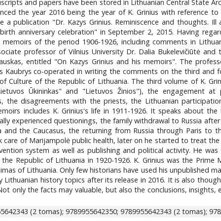
uscripts and papers have been stored in Lithuanian Central State Arc
ced the year 2016 being the year of K. Grinius with reference to
e a publication "Dr. Kazys Grinius. Reminiscence and thoughts. Ill
birth anniversary celebration" in September 2, 2015. Having regard
s memoirs of the period 1906-1926, including comments in Lithuan
ssociate professor of Vilnius University Dr. Dalia Bukelevičiūtė an
uskas, entitled "On Kazys Grinius and his memoirs". The professo
ulius Kaubrys co-operated in writing the comments on the third and
f Culture of the Republic of Lithuania. The third volume of K. Grin
"Lietuvos Ūkininkas" and "Lietuvos Žinios"), the engagement at p
us, the disagreements with the priests, the Lithuanian participa
irs includes K. Grinius's life in 1911-1926. It speaks about the l
nally experienced questionings, the family withdrawal to Russia after
ia and the Caucasus, the returning from Russia through Paris to th
took care of Marijampolė public health, later on he started to treat 
vention system as well as publishing and political activity. He wa
f the Republic of Lithuania in 1920-1926. K. Grinius was the Prime
Seimas of Lithuania. Only few historians have used his unpublished ma
Lithuanian history topics after its release in 2016. It is also tho
. Not only the facts may valuable, but also the conclusions, insights, 
55642343 (2 tomas); 9789955642350; 9789955642343 (2 tomas); 97