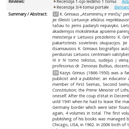
Reviews:
Recenzija 1-ojo leidimo 1 tomui
Aida
Recenzija 3/4 tomui portale
Bernardi
Summary / Abstract:
K. Griniaus „Atsiminimų ir minčių" pi
LT
jie išleisti Lietuvoje atkūrus nepriklau
tačiau to jiems padaryti nepavyko. Liet
akademijos mokslininkai apsiėmė parengt
ministerija ir Lietuvos prezidento K. Gr
pakartotinės sovietinės okupacijos. Jie
išsamiausios K. Griniaus biografijos aut
perduotas Lietuvos centriniam valstybės
III ir IV tomo tekstus, sudėjus į vien
profesorius dr. Zenonas Butkus, docenta
Kazys Grinius (1866-1950) was a fa
EN
publicist and a publisher; an educator
member of First Seimas, Second Seimas
Constitution; the Prime Minister of Lit
oneself. After the coup d'ėtat in Decemb
until 1941 when he had to leave the man
Germany border which were later found
again, 4 volumes in total. The first v
publishing of his books was managed by
Chicago, USA, in 1962. In 2006 both of 