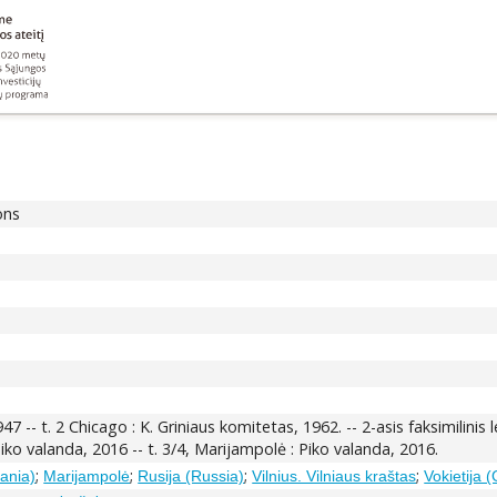
ons
947 -- t. 2 Chicago : K. Griniaus komitetas, 1962. -- 2-asis faksimilinis
 Piko valanda, 2016 -- t. 3/4, Marijampolė : Piko valanda, 2016.
;
;
;
;
uania)
Marijampolė
Rusija (Russia)
Vilnius. Vilniaus kraštas
Vokietija 