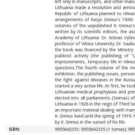
left only in manuscripts, and other man
Lithuania made a resolution and announ
Republic of Lithuania planned to releas
arrangements of Kazys Grinius's 150th 
volumes of the unpublished K. Grinius'
written by its scientific editors, the a
Academy of Lithuania Dr. Arūnas Vyšnia
professor of Vilnius University Dr. Sa
the book was financed by the Ministry o
publicist activity (the publishing of 
imprisonments, temporary life in Vilni
questions.The fourth volume of the memo
exhibition, the publishing issues, perso
the fight against diseases in the Russ
started a very active life. At first, he 
Lithuanian medical prophylaxis and pre
elected into all parliaments (Seimas) o
Lithuania in 1926 in the reign of Third 
an important material dealing with many 
K. Grinius lived until the spring of 1919
by K. Grinius in the sunset of his life.
ISBN:
9955642351; 9955642335 (1 tomas); 99