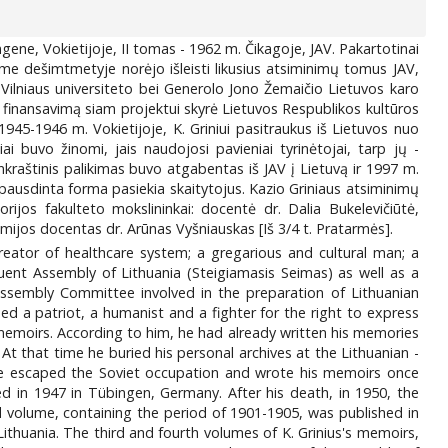
ngene, Vokietijoje, II tomas - 1962 m. Čikagoje, JAV. Pakartotinai
jame dešimtmetyje norėjo išleisti likusius atsiminimų tomus JAV,
 Vilniaus universiteto bei Generolo Jono Žemaičio Lietuvos karo
 finansavimą siam projektui skyrė Lietuvos Respublikos kultūros
 1945-1946 m. Vokietijoje, K. Griniui pasitraukus iš Lietuvos nuo
i buvo žinomi, jais naudojosi pavieniai tyrinėtojai, tarp jų -
ankraštinis palikimas buvo atgabentas iš JAV į Lietuvą ir 1997 m.
pausdinta forma pasiekia skaitytojus. Kazio Griniaus atsiminimų
rijos fakulteto mokslininkai: docentė dr. Dalia Bukelevičiūtė,
ijos docentas dr. Arūnas Vyšniauskas [Iš 3/4 t. Pratarmės].
eator of healthcare system; a gregarious and cultural man; a
uent Assembly of Lithuania (Steigiamasis Seimas) as well as a
ssembly Committee involved in the preparation of Lithuanian
ed a patriot, a humanist and a fighter for the right to express
g memoirs. According to him, he had already written his memories
t that time he buried his personal archives at the Lithuanian -
 he escaped the Soviet occupation and wrote his memoirs once
d in 1947 in Tübingen, Germany. After his death, in 1950, the
 volume, containing the period of 1901-1905, was published in
ithuania. The third and fourth volumes of K. Grinius's memoirs,