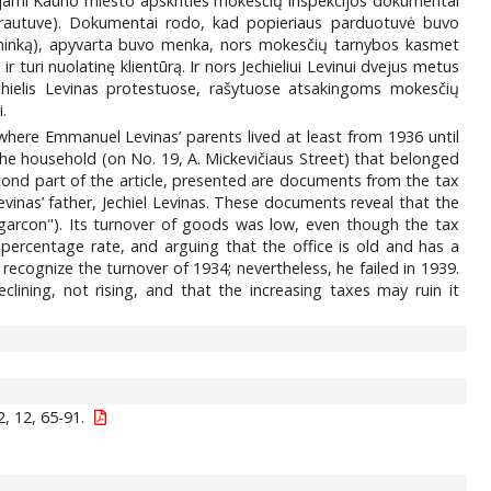
inėjami Kauno miesto apskrities mokesčių inspekcijos dokumentai
 krautuve). Dokumentai rodo, kad popieriaus parduotuvė buvo
lbininką), apyvarta buvo menka, nors mokesčių tarnybos kasmet
uri nuolatinę klientūrą. Ir nors Jechieliui Levinui dvejus metus
chielis Levinas protestuose, rašytuose atsakingoms mokesčių
.
where Emmanuel Levinas’ parents lived at least from 1936 until
he household (on No. 19, A. Mickevičiaus Street) that belonged
second part of the article, presented are documents from the tax
evinas’ father, Jechiel Levinas. These documents reveal that the
garcon"). Its turnover of goods was low, even though the tax
x percentage rate, and arguing that the office is old and has a
recognize the turnover of 1934; nevertheless, he failed in 1939.
clining, not rising, and that the increasing taxes may ruin it
, 12, 65-91.