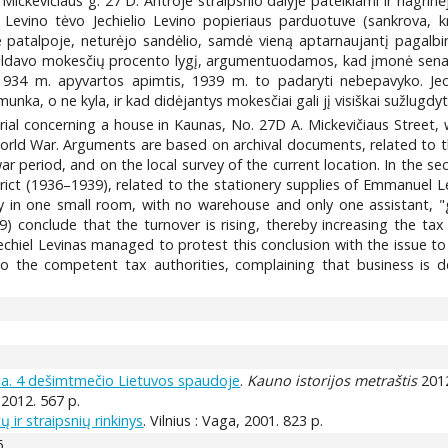
 Mickevičiaus g. 27 D. Antroje straipsnio dalyje pateikiami ir nagr
 Levino tėvo Jechielio Levino popieriaus parduotuve (sankrova,
lėje patalpoje, neturėjo sandėlio, samdė vieną aptarnaujantį paga
eldavo mokesčių procento lygį, argumentuodamos, kad įmonė sena ir t
 1934 m. apyvartos apimtis, 1939 m. to padaryti nebepavyko. Je
munka, o ne kyla, ir kad didėjantys mokesčiai gali jį visiškai sužlugdyti
ial concerning a house in Kaunas, No. 27D A. Mickevičiaus Street, 
World War. Arguments are based on archival documents, related to t
war period, and on the local survey of the current location. In the 
trict (1936–1939), related to the stationery supplies of Emmanuel L
y in one small room, with no warehouse and only one assistant, "
9) conclude that the turnover is rising, thereby increasing the ta
Jechiel Levinas managed to protest this conclusion with the issue to 
 to the competent tax authorities, complaining that business is de
 a. 4 dešimtmečio Lietuvos spaudoje
.
Kauno istorijos metraštis
2012
, 2012. 567 p.
ir straipsnių rinkinys
. Vilnius : Vaga, 2001. 823 p.
6