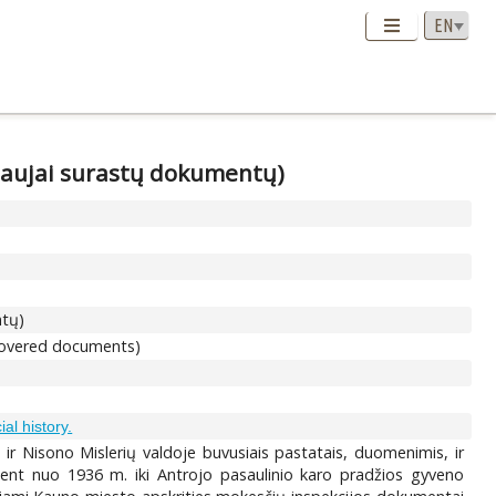
 naujai surastų dokumentų)
ntų)
scovered documents)
ial history.
 ir Nisono Mislerių valdoje buvusiais pastatais, duomenimis, ir
bent nuo 1936 m. iki Antrojo pasaulinio karo pradžios gyveno