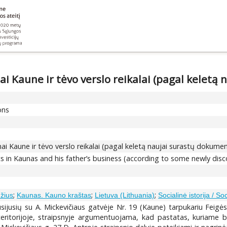
 Kaune ir tėvo verslo reikalai (pagal keletą
ons
i Kaune ir tėvo verslo reikalai (pagal keletą naujai surastų dokume
s in Kaunas and his father’s business (according to some newly di
;
;
;
žius
Kaunas. Kauno kraštas
Lietuva (Lithuania)
Socialinė istorija / Soc
ijusių su A. Mickevičiaus gatvėje Nr. 19 (Kaune) tarpukariu Feigės
teritorijoje, straipsnyje argumentuojama, kad pastatas, kuriame 