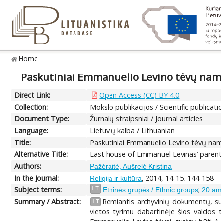
Home
Paskutiniai Emmanuelio Levino tėvų namai
Direct Link:
Open Access (CC) BY 4.0
Collection:
Mokslo publikacijos / Scientific publicati
Document Type:
Žurnalų straipsniai / Journal articles
Language:
Lietuvių kalba / Lithuanian
Title:
Paskutiniai Emmanuelio Levino tėvų nama
Alternative Title:
Last house of Emmanuel Levinas’ parent
Authors:
Pažėraitė, Aušrelė Kristina
In the Journal:
, 2014, 14-15, 144-158
Religija ir kultūra
Subject terms:
;
LT
Etninės grupės / Ethnic groups
20 am
Summary / Abstract:
Remiantis archyvinių dokumentų, sus
LT
vietos tyrimu dabartinėje šios valdos 