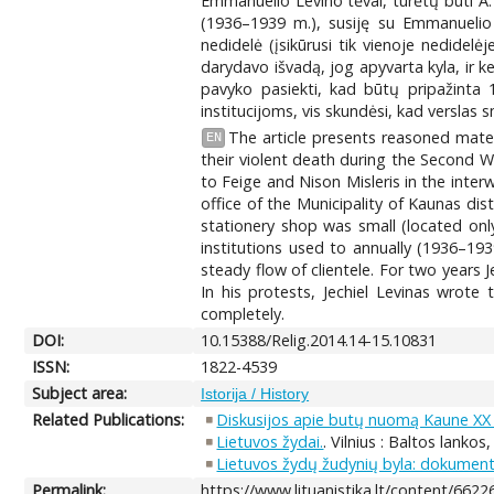
Emmanuelio Levino tėvai, turėtų būti A.
(1936–1939 m.), susiję su Emmanuelio
nedidelė (įsikūrusi tik vienoje nedide
darydavo išvadą, jog apyvarta kyla, ir k
pavyko pasiekti, kad būtų pripažinta
institucijoms, vis skundėsi, kad verslas s
The article presents reasoned mater
EN
their violent death during the Second 
to Feige and Nison Misleris in the inter
office of the Municipality of Kaunas dis
stationery shop was small (located onl
institutions used to annually (1936–193
steady flow of clientele. For two years 
In his protests, Jechiel Levinas wrote
completely.
DOI:
10.15388/Relig.2014.14-15.10831
ISSN:
1822-4539
Subject area:
Istorija / History
Related Publications:
Diskusijos apie butų nuomą Kaune XX
Lietuvos žydai.
. Vilnius : Baltos lankos
Lietuvos žydų žudynių byla: dokumentų 
Permalink:
https://www.lituanistika.lt/content/6622