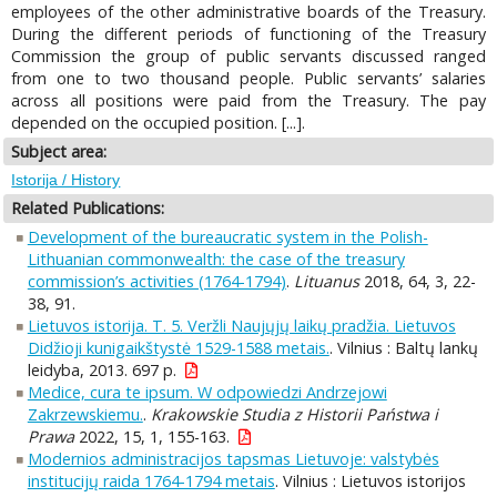
employees of the other administrative boards of the Treasury.
During the different periods of functioning of the Treasury
Commission the group of public servants discussed ranged
from one to two thousand people. Public servants’ salaries
across all positions were paid from the Treasury. The pay
depended on the occupied position. [...].
Subject area:
Istorija / History
Related Publications:
Development of the bureaucratic system in the Polish-
Lithuanian commonwealth: the case of the treasury
commission’s activities (1764-1794)
.
Lituanus
2018, 64, 3, 22-
38, 91.
Lietuvos istorija. T. 5. Veržli Naujųjų laikų pradžia. Lietuvos
Didžioji kunigaikštystė 1529-1588 metais.
. Vilnius : Baltų lankų
leidyba, 2013. 697 p.
Medice, cura te ipsum. W odpowiedzi Andrzejowi
Zakrzewskiemu.
.
Krakowskie Studia z Historii Państwa i
Prawa
2022, 15, 1, 155-163.
Modernios administracijos tapsmas Lietuvoje: valstybės
institucijų raida 1764-1794 metais
. Vilnius : Lietuvos istorijos