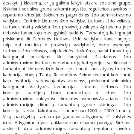
atsakyti j klausimą, ar ją galima laikyti atskira socialine grupe.
Išskiriant socialinę grupę taikomi narystės, reguliarios sąveikos ir
tapatumo kriterijai. Išskiriamos pagrindinės iždo administravimo
valdybos: Centrinė Lietuvos iždo valdyba, Lietuvos iždo vėliava,
Lietuvos muitų valdyba Iždo provincijų valdyba. Aptariama jose
dirbusių tarnautojų pareigybinė sudėtis. Tarnautojų kategorijai
priskiriami tik Centrinės Lietuvos iždo valdybos kanceliarijoje,
taip pat muitinių ir provincijų valdybose, dirbę asmenys.
Lietuvos iždo vėliavos, kaip karinės struktūros, nariai tarnautojų
kategorijai priskiriami tik santykinai. Išskiriamos iždo
administravimo institucijos darbuotojų kategorijos: valdininkai ir
tarnautojai. Lietuvos iždo komisijos nariai - nustatytos trukmės
kadencijai Abiejų Tautų Respublikos Seime renkami komisarai,
kaip institucijai vadovaujantys asmenys, priskiriami valdininkų
kategorijai. Valstybės tarnautojais laikomi Lietuvos iždo
komisijos padėjėjų biuro darbuotojai ir kitose iždo
administravimo valdybose dirbantys asmenys.Aptariamą iždo
administracijoje dirbusių tarnautojų grupę skirtingais Iždo
komisijos veiklos laikotarpiais sudarė nuo 1000 iki 2000 žmonių.
Visų pareigybių tarnautojai gaudavo atlyginimą iš valstybės
iždo. Atlyginimo dydis priklausė nuo einamų pareigų. Siekiant
atskleisti iždo administracijos tarnautojų reguliarią sąveiką,