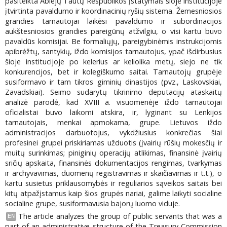
pasitelkta Abiejų Tautų Respublikos įstatymais šioje institucijoje
įtvirtinta pavaldumo ir koordinacinių ryšių sistema. Žemesniosios
grandies tarnautojai laikėsi pavaldumo ir subordinacijos
aukštesniosios grandies pareigūnų atžvilgiu, o visi kartu buvo
pavaldūs komisijai. Be formaliųjų, pareigybinėmis instrukcijomis
apibrėžtų, santykių, iždo komisijos tarnautojus, ypač išdirbusius
šioje institucijoje po kelerius ar keliolika metų, siejo ne tik
konkurencijos, bet ir kolegiškumo saitai. Tarnautojų grupėje
susiformavo ir tam tikros giminių dinastijos (pvz., Laskovskiai,
Zavadskiai). Seimo sudarytų tikrinimo deputacijų ataskaitų
analizė parodė, kad XVIII a. visuomenėje iždo tarnautojai
oficialistai buvo laikomi atskira, ir, lyginant su Lenkijos
tarnautojais, menkai apmokama, grupe. Lietuvos iždo
administracijos darbuotojus, vykdžiusius konkrečias šiai
profesinei grupei priskiriamas užduotis (įvairių rūšių mokesčių ir
muitų surinkimas; piniginių operacijų atlikimas, finansinė įvairių
sričių apskaita, finansinės dokumentacijos rengimas, tvarkymas
ir archyvavimas, duomenų registravimas ir skaičiavimas ir t.t.), o
kartu susietus priklausomybės ir reguliarios sąveikos saitais bei
kitų atpažįstamus kaip šios grupės nariai, galime laikyti socialine
socialine grupe, susiformavusia bajorų luomo viduje.
The article analyzes the group of public servants that was a
EN
part of an administrative structure of the Treasury Commission