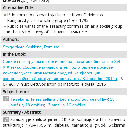
Litewskiego (1764-1795)
Alternative Title:
Iždo komisijos tarnautojai kaip Lietuvos Didžiosios
Kunigaikštystės socialinė grupė (1764-1795)
Public servants of the Treasury commission as a social group
in the Grand Duchy of Lithuania 1764-1795
Authors:
Šmigelskytė-Stukienė, Ramunė
In the Book:
Социальные группы и их влияние на развитие общества в XVI-
XIX веках: сборник научных статей подготовлен на основе
докладов участников международной конференции,
. P.
состоявшейся в Институте истории Литвы 8-9 октября 2014 г
67-86.. Vilnius: Lietuvos istorijos instituto leidykla, 2015
Subject terms:
;
LT
Teisėkūra. Teisės šaltiniai / Legislation. Sources of law
19
;
;
;
amžius
18 amžius
17 amžius
16 amžius.
Summary / Abstract:
Straipsnyje analizuojama LDK iždo komisijos administravimo
LT
struktūroje 1764-1795 m. dirbusių tarnautojų grupė. Siekiama