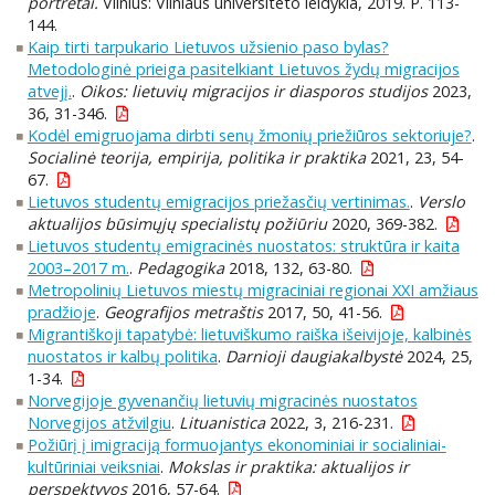
portretai.
Vilnius: Vilniaus universiteto leidykla, 2019. P. 113-
144.
Kaip tirti tarpukario Lietuvos užsienio paso bylas?
Metodologinė prieiga pasitelkiant Lietuvos žydų migracijos
atvejį.
.
Oikos: lietuvių migracijos ir diasporos studijos
2023,
36, 31-346.
Kodėl emigruojama dirbti senų žmonių priežiūros sektoriuje?
.
Socialinė teorija, empirija, politika ir praktika
2021, 23, 54-
67.
Lietuvos studentų emigracijos priežasčių vertinimas.
.
Verslo
aktualijos būsimųjų specialistų požiūriu
2020, 369-382.
Lietuvos studentų emigracinės nuostatos: struktūra ir kaita
2003–2017 m.
.
Pedagogika
2018, 132, 63-80.
Metropolinių Lietuvos miestų migraciniai regionai XXI amžiaus
pradžioje
.
Geografijos metraštis
2017, 50, 41-56.
Migrantiškoji tapatybė: lietuviškumo raiška išeivijoje, kalbinės
nuostatos ir kalbų politika
.
Darnioji daugiakalbystė
2024, 25,
1-34.
Norvegijoje gyvenančių lietuvių migracinės nuostatos
Norvegijos atžvilgiu
.
Lituanistica
2022, 3, 216-231.
Požiūrį į imigraciją formuojantys ekonominiai ir socialiniai-
kultūriniai veiksniai
.
Mokslas ir praktika: aktualijos ir
perspektyvos
2016, 57-64.