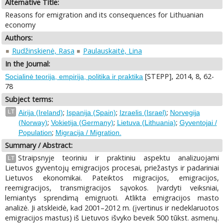
Alternative Title:
Reasons for emigration and its consequences for Lithuanian
economy
Authors:
Rudžinskienė, Rasa
Paulauskaitė, Lina
In the Journal:
[STEPP], 2014, 8, 62-
Socialinė teorija, empirija, politika ir praktika
78
Subject terms:
;
;
;
LT
Airija (Ireland)
Ispanija (Spain)
Izraelis (Israel)
Norvegija
;
;
;
(Norway)
Vokietija (Germany)
Lietuva (Lithuania)
Gyventojai /
;
Population
Migracija / Migration.
Summary / Abstract:
Straipsnyje teoriniu ir praktiniu aspektu analizuojami
LT
Lietuvos gyventojų emigracijos procesai, priežastys ir padariniai
Lietuvos ekonomikai. Pateiktos migracijos, emigracijos,
reemigracijos, transmigracijos sąvokos. Įvardyti veiksniai,
lemiantys sprendimą emigruoti. Atlikta emigracijos masto
analizė. Ji atskleidė, kad 2001–2012 m. (įvertinus ir nedeklaruotos
emigracijos mastus) iš Lietuvos išvyko beveik 500 tūkst. asmenų.