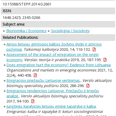
10.15388/STEPP.2014.0.2661
ISSN:
1648-2425; 2345-0266
Subject area:
Ekonomika / Economics
Sociologija / Sociology
Related Publications:
Airijos lietuvių gimtosios kalbos žodyno dydis ir atricijos
požymiai
.
Taikomoji kalbotyra
2020, 14, 116-132.
Assessment of the impact of emigration on the origin
economy
.
Verslas: teorija ir praktika
2019, 20, 187-195.
Does emigration hurt the economy? Evidence from Lithuania
.
Organizations and markets in emerging economies
2021, 12,
2(24), 440-458.
Emigracijos priežasčių Lietuvoje vertinimas.
.
Verslo aktualijos
būsimųjų specialistų požiūriu
2020, 286-296.
Emigracijos tendencijos Lietuvoje. Priežasčių ir krypčių
analizė.
.
Verslo aktualijos būsimųjų specialistų požiūriu
2017, 94-100.
Jungtinės Karalystės lietuvių etninė tapatybė ir kalba
.
Emigrantai: kalba ir tapatybė II: keturi sociolingvistiniai