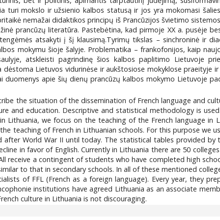
ultūrinis, bet ir politinis, apimantis tarptautinį judėjimą, susiformav
au čia turi mokslo ir užsienio kalbos statusą ir jos yra mokomasi šal
ritaikė nemažai didaktikos principų iš Prancūzijos švietimo sistemos.
ožinė prancūzų literatūra. Pastebėtina, kad pirmoje XX a. pusėje b
stengėmės atsakyti į šį klausimą.Tyrimų tikslas – sinchroninė ir di
lbos mokymu šioje šalyje. Problematika – frankofonijos, kaip naujo, X
ulyje, atskleisti pagrindinę šios kalbos paplitimo Lietuvoje p
dėstoma Lietuvos vidurinėse ir aukštosiose mokyklose praeityje ir ši
niai duomenys apie šių dienų prancūzų kalbos mokymo Lietuvoje padė
scribe the situation of the dissemination of French language and cul
ure and education. Descriptive and statistical methodology is used
in Lithuania, we focus on the teaching of the French language in L
 the teaching of French in Lithuanian schools. For this purpose we us
after World War II until today. The statistical tables provided by
ine in favor of English. Currently in Lithuania there are 50 colleges 
 All receive a contingent of students who have completed high school,
similar to that in secondary schools. In all of these mentioned colle
pecialists of FFL (French as a foreign language). Every year, they 
ancophonie institutions have agreed Lithuania as an associate membe
ench culture in Lithuania is not discouraging.