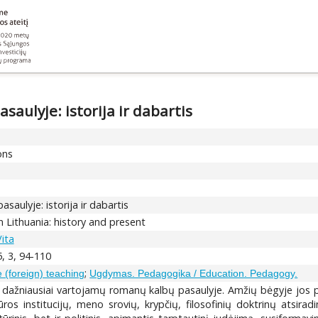
saulyje: istorija ir dabartis
ons
saulyje: istorija ir dabartis
 Lithuania: history and present
Vita
, 3, 94-110
;
(foreign) teaching
Ugdymas. Pedagogika / Education. Pedagogy.
š dažniausiai vartojamų romanų kalbų pasaulyje. Amžių bėgyje jos p
ros institucijų, meno srovių, krypčių, filosofinių doktrinų atsirad