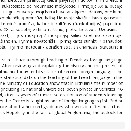
imui. Lietuvoje prancūzų kalba įsivyrauja nuo XVI a. kaip elito ir
ies aukštosiose bei vidurinėse mokyklose. Pirmojoje XX a. pusėje
 Taigi Lietuvos jaunoji karta buvo auklėjama idealais, prie kurių
esimokančiųjų prancūzų kalbą Lietuvoje skaičius buvo gausesnis
achroninė prancūzų kalbos ir kultūros (frankofonijos) papilitimo
XI a. sociolingvistinio reiškinio, plėtra Lietuvoje. Uždaviniai –
riežastį – jos mokymą / mokymąsį šalies švietimo sistemoje.
andien. Tyrimai novatoriški – pirmą kartą surinkti ir panaudoti
tį. Tyrimo metodai – aprašomasis, aiškinamasis, statistinis ir
ture in Lithuania through teaching of French as foreign language
. After reviewing and explaining the history and the present of
ithuania today and its status of second foreign language. The
e statistical data on the teaching of the French language in the
 the Ministry of Education show that in Lithuania the number of
(including 15 national universities, seven private universities, 16
 after 12 years of studies. So distribution of students learning
ges the French is taught as one of foreign languages (1st, 2nd or
prepare about a hundred graduates who work in different cultural
r. Hopefully, in the face of global Anglomania, the outlook for