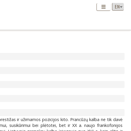
restižas ir užimamos pozicijos kito. Prancūzų kalba ne tik davė
imui, susikūrimui bei plėtotei, bet ir XX a. naujo frankofonijos