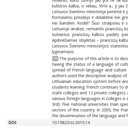
reiškinio, kurio turinys jau yra ne tik k
kultūros kalba, o vėliau, XVIII a., ji j
Lietuvos švietimo ministerija perėmė ir p
formavimo prisidėjo ir didaktinė bei gr
nei šiandien. Kodėl? Šiuo straipsniu ir 
Lietuvoje analizė, remiantis prancūzų ka
nušvietus prancūzų kalbos padėtį pasa
Apibrėžiamas objektas – prancūzų kalba 
Lietuvos Švietimo ministerijos statisti
lyginamasis.
The purpose of this article is to de
EN
having the status of a language of cult
spread of French language and culture 
authors used the descriptive analysis of
Lithuanian education system before and 
students learning French continues to decl
state colleges and 12 private colleges).
various foreign languages in colleges is 
3rd). Five national universities train s
sectors of the country. In 2005, the Fr
the dissemination of the language and Fr
DOI:
10.15823/zz.2015.14