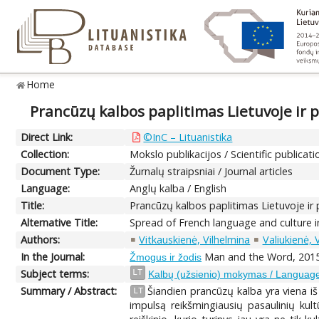
Home
Prancūzų kalbos paplitimas Lietuvoje ir pa
Direct Link:
©InC – Lituanistika
Collection:
Mokslo publikacijos / Scientific publicati
Document Type:
Žurnalų straipsniai / Journal articles
Language:
Anglų kalba / English
Title:
Prancūzų kalbos paplitimas Lietuvoje ir pa
Alternative Title:
Spread of French language and culture in
Authors:
Vitkauskienė, Vilhelmina
Valiukienė, 
In the Journal:
Man and the Word, 2015
Žmogus ir žodis
Subject terms:
LT
Kalbų (užsienio) mokymas / Language 
Summary / Abstract:
Šiandien prancūzų kalba yra viena i
LT
impulsą reikšmingiausių pasaulinių kultū