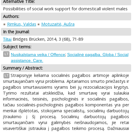
Alternative Title:
Possibilities of social work support for domesticall violent males
Authors:
Rimkus, Valdas
Motuzaitė, Aušra
In the Journal:
Bridges Brücken, 2014, 3 (68), 71-89
Tiltai
Subject terms:
;
LT
Nusikalstama veika / Offence
Socialinė pagalba. Globa / Social
assistance. Care.
Summary / Abstract:
Straipsnyje keliama socialinės pagalbos artimoje aplinkoje
LT
smurtaujančiam vyrui problema. Aptariamos smurto priežastys ir
pagalbos smurtavusiems vyrams bei jų rezocializacijos kryptys.
Tyrimo rezultatai atskleidžia, kad smurtavę vyrai sulaukia
informacinės, teisinės, psichologinės ir socialinės pagalbos,
tačiau socialinės-psichologinės pagalbos komponentas yra per
menkai išplėtotas, stokojama specialistų, socialinių darbuotojų
įtraukimo į šį procesą. Socialinių darbuotojų pagalbos
smurtaujančiam vyrui galimybės neišnaudojamos, jie retai
visavertiškai įsitraukia į pagalbos teikimo procesą. Dažniausiai