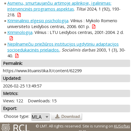
Asmenų, smurtaujančių artimoje aplinkoje, įgalinimas:
intervencinės programos aspektas
.
Tiltai
2024, 1 (92), 193-
218.
Kriminalinio elgesio psichologija
. Vilnius : Mykolo Romerio
universiteto Leidybos centras, 2006. 601 p.
Kriminologija
. Vilnius : LTU Leidybos centras, 2001-2004. 2 d.
Nepilnamečių priežiūros institucijos ugdytinių adaptacijos
socioedukacinės prielaidos.
.
Socialinis darbas
2003, 1 (3), 30-
40.
Permalink:
https://www.lituanistika.lt/content/62299
Updated:
2026-02-25 13:49:57
Metrics:
Views: 122
Downloads: 15
Export:
Choose type:
Download
© LMT. All rights reserved.
Site is running on
KUSoftas