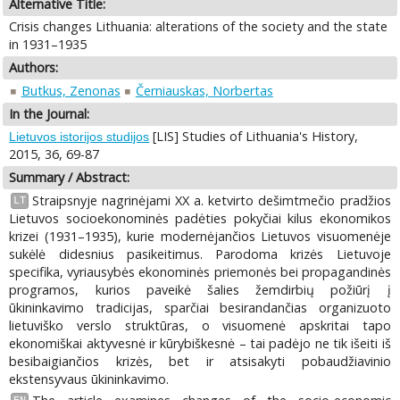
Alternative Title:
Crisis changes Lithuania: alterations of the society and the state
in 1931–1935
Authors:
Butkus, Zenonas
Černiauskas, Norbertas
In the Journal:
[LIS] Studies of Lithuania's History,
Lietuvos istorijos studijos
2015, 36, 69-87
Summary / Abstract:
Straipsnyje nagrinėjami XX a. ketvirto dešimtmečio pradžios
LT
Lietuvos socioekonominės padėties pokyčiai kilus ekonomikos
krizei (1931–1935), kurie modernėjančios Lietuvos visuomenėje
sukėlė didesnius pasikeitimus. Parodoma krizės Lietuvoje
specifika, vyriausybės ekonominės priemonės bei propagandinės
programos, kurios paveikė šalies žemdirbių požiūrį į
ūkininkavimo tradicijas, sparčiai besirandančias organizuoto
lietuviško verslo struktūras, o visuomenė apskritai tapo
ekonomiškai aktyvesnė ir kūrybiškesnė – tai padėjo ne tik išeiti iš
besibaigiančios krizės, bet ir atsisakyti pobaudžiavinio
ekstensyvaus ūkininkavimo.