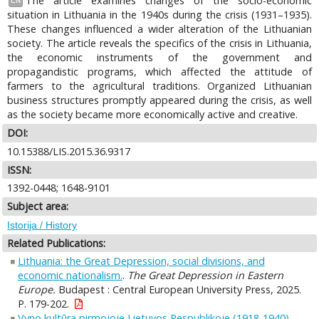
The article examines changes of the socio-economic
EN
situation in Lithuania in the 1940s during the crisis (1931–1935).
These changes influenced a wider alteration of the Lithuanian
society. The article reveals the specifics of the crisis in Lithuania,
the economic instruments of the government and
propagandistic programs, which affected the attitude of
farmers to the agricultural traditions. Organized Lithuanian
business structures promptly appeared during the crisis, as well
as the society became more economically active and creative.
DOI:
10.15388/LIS.2015.36.9317
ISSN:
1392-0448; 1648-9101
Subject area:
Istorija / History
Related Publications:
Lithuania: the Great Depression, social divisions, and
economic nationalism.
.
The Great Depression in Eastern
Europe.
Budapest : Central European University Press, 2025.
P. 179-202.
Vyno kultūra pirmojoje Lietuvos Respublikoje (1918-1940).
.