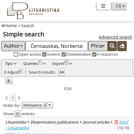
Home
Search
Simple search
Advanced search
Open access
Science
Dissemination
E-resources
Tips
Queries
Export
1
0
Adjusted by criteria
Adjust
Search results:
0
24
0
Year
–
2011
2025
1/24
Refine
:
1
Open access
14
Relevance
Order by:
Scientific publications
20
Dissemination publications
4
Show
entries
Document Type
:
Lituanistika
Dissemination publications
Journal articles
©InC
Books & books parts
10
– Lituanistika
[
18.19
]
Journal articles
13