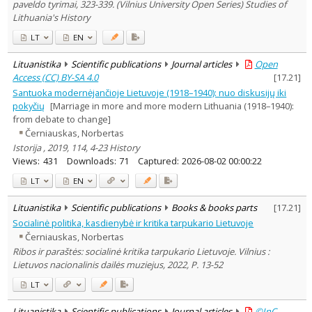
paveldo tyrimai, 323-339. (Vilnius University Open Series) Studies of
Lithuania's History
LT
EN
Lituanistika
Scientific publications
Journal articles
Open
Access (CC) BY-SA 4.0
[
17.21
]
Santuoka modernėjančioje Lietuvoje (1918–1940): nuo diskusijų iki
pokyčių
[Marriage in more and more modern Lithuania (1918–1940):
from debate to change]
Černiauskas, Norbertas
Istorija , 2019, 114, 4-23 History
Views:
431
Downloads:
71
Captured:
2026-08-02 00:00:22
LT
EN
Lituanistika
Scientific publications
Books & books parts
[
17.21
]
Socialinė politika, kasdienybė ir kritika tarpukario Lietuvoje
Černiauskas, Norbertas
Ribos ir paraštės: socialinė kritika tarpukario Lietuvoje. Vilnius :
Lietuvos nacionalinis dailės muziejus, 2022, P. 13-52
LT
Lituanistika
Scientific publications
Journal articles
©InC –