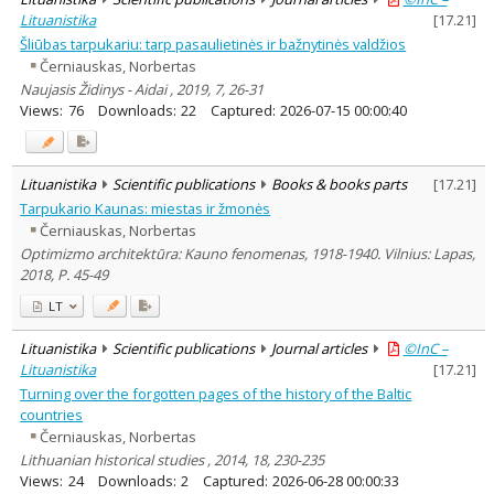
Lituanistika
[
17.21
]
Šliūbas tarpukariu: tarp pasaulietinės ir bažnytinės valdžios
Černiauskas, Norbertas
Naujasis Židinys - Aidai , 2019, 7, 26-31
Views:
76
Downloads:
22
Captured:
2026-07-15 00:00:40
Lituanistika
Scientific publications
Books & books parts
[
17.21
]
Tarpukario Kaunas: miestas ir žmonės
Černiauskas, Norbertas
Optimizmo architektūra: Kauno fenomenas, 1918-1940. Vilnius: Lapas,
2018, P. 45-49
LT
Lituanistika
Scientific publications
Journal articles
©InC –
Lituanistika
[
17.21
]
Turning over the forgotten pages of the history of the Baltic
countries
Černiauskas, Norbertas
Lithuanian historical studies , 2014, 18, 230-235
Views:
24
Downloads:
2
Captured:
2026-06-28 00:00:33