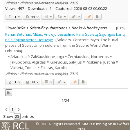
Vilnius : Vilniaus universiteto leidykla, 2016
Views:
497
Downloads:
5
Captured:
2026-08-02 00:00:22
LT
EN
Lituanistika
Scientific publications
Books & books parts
[
8.65
]
Kariai. Betonas. Mitas. Antrojo pasaulinio karo Sovietų Sąjungos karių
palaidojimo vietos Lietuvoje
[Soldiers. Concrete. Myth. The burial
places of Soviet Union soldiers from the Second World War in
Lithuania]
Arlauskaitė-Zakšauskienė, Inga
Černiauskas, Norbertas
Jakubčionis, Algirdas
Kulevičius, Salvijus
Poškienė, Justina
Vaiseta, Tomas
Zikaras, Karolis
Vilnius : Vilniaus universiteto leidykla, 2016
LT
EN
1/24
1
Show
entries
© LMT. All rights reserved.
Site is running on
KUSoftas
CMS
.