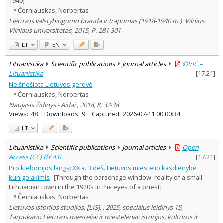
1940]
Černiauskas, Norbertas
Lietuvos valstybingumo branda ir trapumas (1918-1940 m.). Vilnius:
Vilniaus universitetas, 2015, P. 281-301
LT
EN
Lituanistika
Scientific publications
Journal articles
©InC –
Lituanistika
[
17.21
]
Neišnešiota Lietuvos gerovė
Černiauskas, Norbertas
Naujasis Židinys - Aidai , 2018, 8, 32-38
Views:
48
Downloads:
9
Captured:
2026-07-11 00:00:34
LT
Lituanistika
Scientific publications
Journal articles
Open
Access (CC) BY 4.0
[
17.21
]
Pro klebonijos langą: XX a. 3 deš. Lietuvos miestelio kasdienybė
kunigo akimis
[Through the parsonage window: reality of a small
Lithuanian town in the 1920s in the eyes of a priest]
Černiauskas, Norbertas
Lietuvos istorijos studijos. [LIS]. , 2025, specialus leidinys 15,
Tarpukario Lietuvos miesteliai ir miestelėnai: istorijos, kultūros ir