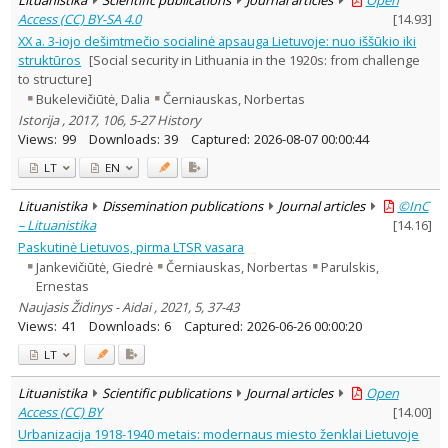
Access (CC) BY-SA 4.0
[
14.93
]
XX a. 3-iojo dešimtmečio socialinė apsauga Lietuvoje: nuo iššūkio iki
struktūros
[Social security in Lithuania in the 1920s: from challenge
to structure]
Bukelevičiūtė, Dalia
Černiauskas, Norbertas
Istorija , 2017, 106, 5-27 History
Views:
99
Downloads:
39
Captured:
2026-08-07 00:00:44
LT
EN
Lituanistika
Dissemination publications
Journal articles
©InC
– Lituanistika
[
14.16
]
Paskutinė Lietuvos, pirma LTSR vasara
Jankevičiūtė, Giedrė
Černiauskas, Norbertas
Parulskis,
Ernestas
Naujasis Židinys - Aidai , 2021, 5, 37-43
Views:
41
Downloads:
6
Captured:
2026-06-26 00:00:20
LT
Lituanistika
Scientific publications
Journal articles
Open
Access (CC) BY
[
14.00
]
Urbanizacija 1918-1940 metais: modernaus miesto ženklai Lietuvoje