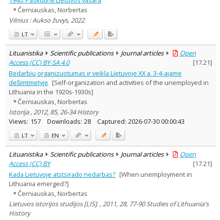
Černiauskas, Norbertas
Vilnius : Aukso žuvys, 2022
LT
Lituanistika
Scientific publications
Journal articles
Open
Access (CC) BY-SA 4.0
[
17.21
]
Bedarbių organizuotumas ir veikla Lietuvoje XX a. 3-4-ajame
dešimtmetyje
[Self-organization and activities of the unemployed in
Lithuania in the 1920s-1930s]
Černiauskas, Norbertas
Istorija , 2012, 85, 26-34 History
Views:
157
Downloads:
28
Captured:
2026-07-30 00:00:43
LT
EN
Lituanistika
Scientific publications
Journal articles
Open
Access (CC) BY
[
17.21
]
Kada Lietuvoje atstsirado nedarbas?
[When unemployment in
Lithuania emerged?]
Černiauskas, Norbertas
Lietuvos istorijos studijos [LIS]. , 2011, 28, 77-90 Studies of Lithuania's
History