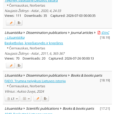
1940-ieji: paskutinė Lietuvos vasara
Dissertations
1
Černiauskas, Norbertas
Subject area
:
Naujasis Židinys - Aidai , 2020, 4, 24-33
History
23
Views:
111
Downloads:
35
Captured:
2026-07-03 00:00:35
Arts
1
Text language
Country of publication
Lituanistika
Dissemination publications
Journal articles
©InC
Historical periods
– Lituanistika
[
18.19
]
Lithuanian place names
Basketbolas, krepšiasvydis ir krepšinis
Černiauskas, Norbertas
Subject
Naujasis Židinys - Aidai , 2011, 6, 365-367
Journal
Views:
70
Downloads:
20
Captured:
2026-07-26 00:00:13
Lituanistika
Dissemination publications
Books & books parts
[
18.19
]
FADO. Trumpa neįvykusi Lietuvos istorija
Černiauskas, Norbertas
Vilnius : Aukso žuvys, 2024
LT
Lituanistika
Scientific publications
Books & books parts
[
17.21
]
1940. Paskutinė Lietuvos vasara