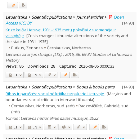
Lituanistika
Scientific publications
Journal articles
Open
Access (CC) BY
[
14.93
]
Krizė keičia Lietuvą: 1931–1935 metų pokyčiai visuomenėje ir
valstybėje
[Crisis changes Lithuania: alterations of the society and
the state in 1931–1935]
Butkus, Zenonas
Černiauskas, Norbertas
Lietuvos istorijos studijos [LIS]. , 2015, 36, 69-87 Studies of Lithuania's
History
Views:
86
Downloads:
28
Captured:
2026-08-06 00:00:33
LT
EN
Lituanistika
Scientific publications
Books & books parts
[
14.93
]
Ribos ir paraštės: socialinė kritika tarpukario Lietuvoje
[Margins and
boundaries: social critique in interwar Lithuania]
Černiauskas, Norbertas, sud. (edt)
Radzevičiūtė, Gabrielė, sud.
(edt)
Vilnius : Lietuvos nacionalinis dailės muziejus, 2022
LT
EN
Lituanistika
Scientific publications
Journal articles
Open