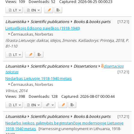
Views:
109
Downloads:
52
Captured:
2026-06-25 00:00:23
LT
EN
Lituanistika
Scientific publications
Books & books parts
[
17.21
]
Lietuviškojo Edisono paieškos (1918-1940)
Černiauskas, Norbertas
Išrasta Lietuvoje: daiktai, idėjos, žmonės. Kaišiadorys: Printėja, 2018, P.
81-110
LT
Lituanistika
Scientific publications
Dissertations
disertacijos
tekstas
[
17.21
]
Nedarbas Lietuvoje 1918-1940 metais
Černiauskas, Norbertas
Vilnius, 2014
Views:
398
Downloads:
128
Captured:
2026-08-07 00:00:44
LT
EN
Lituanistika
Scientific publications
Books & books parts
[
17.21
]
Nedarbo įveikos galimybės begimstančioje moderniojoje Lietuvoje
1918-1940 metais
[Harnessing unemployment in Lithuania, 1918-