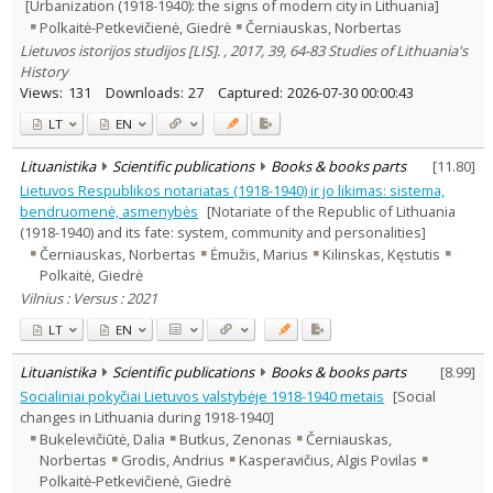
[Urbanization (1918-1940): the signs of modern city in Lithuania]
Polkaitė-Petkevičienė, Giedrė
Černiauskas, Norbertas
Lietuvos istorijos studijos [LIS]. , 2017, 39, 64-83 Studies of Lithuania's
History
Views:
131
Downloads:
27
Captured:
2026-07-30 00:00:43
LT
EN
Lituanistika
Scientific publications
Books & books parts
[
11.80
]
Lietuvos Respublikos notariatas (1918-1940) ir jo likimas: sistema,
bendruomenė, asmenybės
[Notariate of the Republic of Lithuania
(1918-1940) and its fate: system, community and personalities]
Černiauskas, Norbertas
Ėmužis, Marius
Kilinskas, Kęstutis
Polkaitė, Giedrė
Vilnius : Versus : 2021
LT
EN
Lituanistika
Scientific publications
Books & books parts
[
8.99
]
Socialiniai pokyčiai Lietuvos valstybėje 1918-1940 metais
[Social
changes in Lithuania during 1918-1940]
Bukelevičiūtė, Dalia
Butkus, Zenonas
Černiauskas,
Norbertas
Grodis, Andrius
Kasperavičius, Algis Povilas
Polkaitė-Petkevičienė, Giedrė