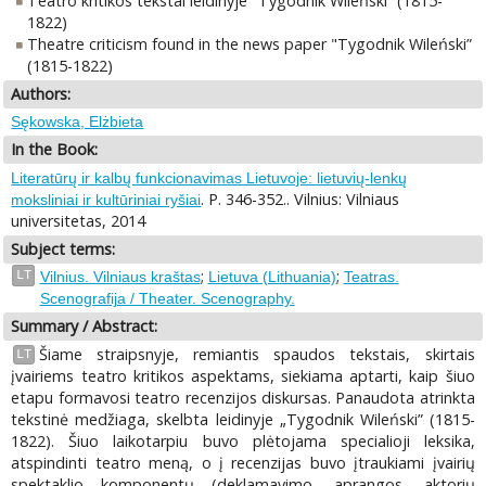
Teatro kritikos tekstai leidinyje "Tygodnik Wileński” (1815-
1822)
Theatre criticism found in the news paper "Tygodnik Wileński”
(1815-1822)
Authors:
Sękowska, Elżbieta
In the Book:
Literatūrų ir kalbų funkcionavimas Lietuvoje: lietuvių-lenkų
. P. 346-352.. Vilnius: Vilniaus
moksliniai ir kultūriniai ryšiai
universitetas, 2014
Subject terms:
;
;
LT
Vilnius. Vilniaus kraštas
Lietuva (Lithuania)
Teatras.
Scenografija / Theater. Scenography.
Summary / Abstract:
Šiame straipsnyje, remiantis spaudos tekstais, skirtais
LT
įvairiems teatro kritikos aspektams, siekiama aptarti, kaip šiuo
etapu formavosi teatro recenzijos diskursas. Panaudota atrinkta
tekstinė medžiaga, skelbta leidinyje „Tygodnik Wileński” (1815-
1822). Šiuo laikotarpiu buvo plėtojama specialioji leksika,
atspindinti teatro meną, o į recenzijas buvo įtraukiami įvairių
spektaklio komponentų (deklamavimo, aprangos, aktorių