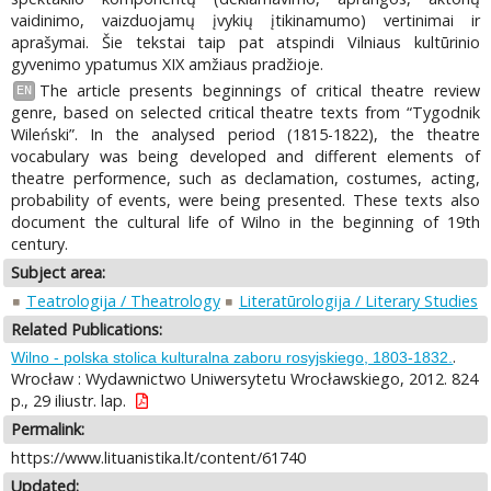
vaidinimo, vaizduojamų įvykių įtikinamumo) vertinimai ir
aprašymai. Šie tekstai taip pat atspindi Vilniaus kultūrinio
gyvenimo ypatumus XIX amžiaus pradžioje.
The article presents beginnings of critical theatre review
EN
genre, based on selected critical theatre texts from “Tygodnik
Wileński”. In the analysed period (1815-1822), the theatre
vocabulary was being developed and different elements of
theatre performence, such as declamation, costumes, acting,
probability of events, were being presented. These texts also
document the cultural life of Wilno in the beginning of 19th
century.
Subject area:
Teatrologija / Theatrology
Literatūrologija / Literary Studies
Related Publications:
.
Wilno - polska stolica kulturalna zaboru rosyjskiego, 1803-1832.
Wrocław : Wydawnictwo Uniwersytetu Wrocławskiego, 2012. 824
p., 29 iliustr. lap.
Permalink:
https://www.lituanistika.lt/content/61740
Updated: