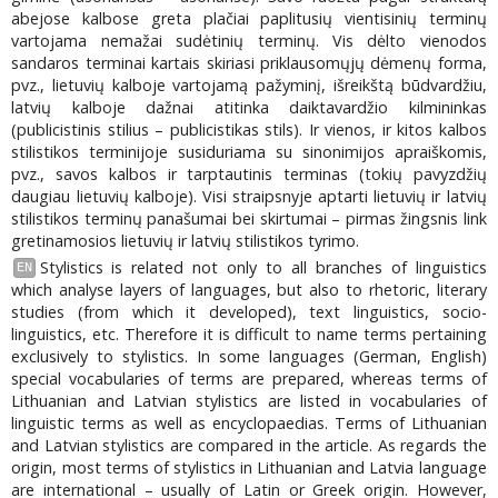
abejose kalbose greta plačiai paplitusių vientisinių terminų
vartojama nemažai sudėtinių terminų. Vis dėlto vienodos
sandaros terminai kartais skiriasi priklausomųjų dėmenų forma,
pvz., lietuvių kalboje vartojamą pažyminį, išreikštą būdvardžiu,
latvių kalboje dažnai atitinka daiktavardžio kilmininkas
(publicistinis stilius – publicistikas stils). Ir vienos, ir kitos kalbos
stilistikos terminijoje susiduriama su sinonimijos apraiškomis,
pvz., savos kalbos ir tarptautinis terminas (tokių pavyzdžių
daugiau lietuvių kalboje). Visi straipsnyje aptarti lietuvių ir latvių
stilistikos terminų panašumai bei skirtumai – pirmas žingsnis link
gretinamosios lietuvių ir latvių stilistikos tyrimo.
Stylistics is related not only to all branches of linguistics
EN
which analyse layers of languages, but also to rhetoric, literary
studies (from which it developed), text linguistics, socio-
linguistics, etc. Therefore it is difficult to name terms pertaining
exclusively to stylistics. In some languages (German, English)
special vocabularies of terms are prepared, whereas terms of
Lithuanian and Latvian stylistics are listed in vocabularies of
linguistic terms as well as encyclopaedias. Terms of Lithuanian
and Latvian stylistics are compared in the article. As regards the
origin, most terms of stylistics in Lithuanian and Latvia language
are international – usually of Latin or Greek origin. However,