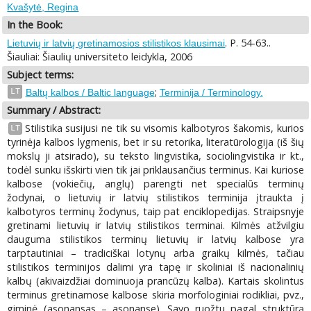
Kvašytė, Regina
In the Book:
. P. 54-63..
Lietuvių ir latvių gretinamosios stilistikos klausimai
Šiauliai: Šiaulių universiteto leidykla, 2006
Subject terms:
;
LT
Baltų kalbos / Baltic language
Terminija / Terminology.
Summary / Abstract:
Stilistika susijusi ne tik su visomis kalbotyros šakomis, kurios
LT
tyrinėja kalbos lygmenis, bet ir su retorika, literatūrologija (iš šių
mokslų ji atsirado), su teksto lingvistika, sociolingvistika ir kt.,
todėl sunku išskirti vien tik jai priklausančius terminus. Kai kuriose
kalbose (vokiečių, anglų) parengti net specialūs terminų
žodynai, o lietuvių ir latvių stilistikos terminija įtraukta į
kalbotyros terminų žodynus, taip pat enciklopedijas. Straipsnyje
gretinami lietuvių ir latvių stilistikos terminai. Kilmės atžvilgiu
dauguma stilistikos terminų lietuvių ir latvių kalbose yra
tarptautiniai – tradiciškai lotynų arba graikų kilmės, tačiau
stilistikos terminijos dalimi yra tapę ir skoliniai iš nacionalinių
kalbų (akivaizdžiai dominuoja prancūzų kalba). Kartais skolintus
terminus gretinamose kalbose skiria morfologiniai rodikliai, pvz.,
giminė (asonansas – asonanse). Savo ruožtu pagal struktūrą