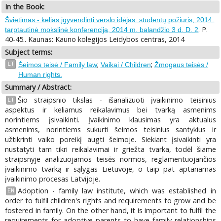
In the Book:
Švietimas - kelias įgyvendinti verslo idėjas: studentų požiūris, 2014:
. P.
tarptautinė mokslinė konferencija, 2014 m. balandžio 3 d. D. 2
40-45.. Kaunas: Kauno kolegijos Leidybos centras, 2014
Subject terms:
;
;
LT
Šeimos teisė / Family law
Vaikai / Children
Žmogaus teisės /
Human rights.
Summary / Abstract:
Šio straipsnio tikslas - išanalizuoti įvaikinimo teisinius
LT
aspektus ir keliamus reikalavimus bei tvarką asmenims
norintiems įsivaikinti. Įvaikinimo klausimas yra aktualus
asmenims, norintiems sukurti šeimos teisinius santykius ir
užtikrinti vaiko poreikį augti šeimoje. Siekiant įsivaikinti yra
nustatyti tam tikri reikalavimai ir griežta tvarka, todėl šiame
straipsnyje analizuojamos teisės normos, reglamentuojančios
įvaikinimo tvarką ir sąlygas Lietuvoje, o taip pat aptariamas
įvaikinimo procesas Latvijoje.
Adoption - family law institute, which was established in
EN
order to fulfil children's rights and requirements to grow and be
fostered in family. On the other hand, it is important to fulfil the
requirements for adoptive parents to have family relationships