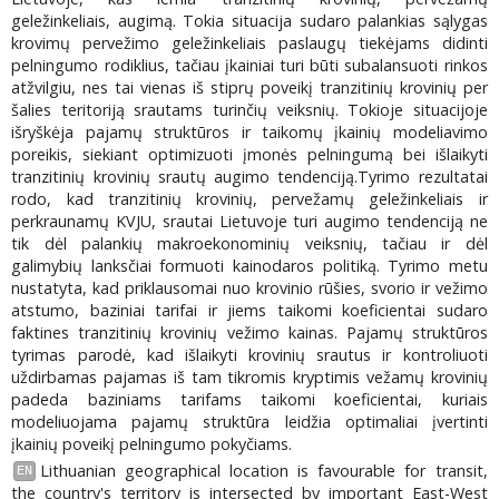
geležinkeliais, augimą. Tokia situacija sudaro palankias sąlygas
krovimų pervežimo geležinkeliais paslaugų tiekėjams didinti
pelningumo rodiklius, tačiau įkainiai turi būti subalansuoti rinkos
atžvilgiu, nes tai vienas iš stiprų poveikį tranzitinių krovinių per
šalies teritoriją srautams turinčių veiksnių. Tokioje situacijoje
išryškėja pajamų struktūros ir taikomų įkainių modeliavimo
poreikis, siekiant optimizuoti įmonės pelningumą bei išlaikyti
tranzitinių krovinių srautų augimo tendenciją.Tyrimo rezultatai
rodo, kad tranzitinių krovinių, pervežamų geležinkeliais ir
perkraunamų KVJU, srautai Lietuvoje turi augimo tendenciją ne
tik dėl palankių makroekonominių veiksnių, tačiau ir dėl
galimybių lanksčiai formuoti kainodaros politiką. Tyrimo metu
nustatyta, kad priklausomai nuo krovinio rūšies, svorio ir vežimo
atstumo, baziniai tarifai ir jiems taikomi koeficientai sudaro
faktines tranzitinių krovinių vežimo kainas. Pajamų struktūros
tyrimas parodė, kad išlaikyti krovinių srautus ir kontroliuoti
uždirbamas pajamas iš tam tikromis kryptimis vežamų krovinių
padeda baziniams tarifams taikomi koeficientai, kuriais
modeliuojama pajamų struktūra leidžia optimaliai įvertinti
įkainių poveikį pelningumo pokyčiams.
Lithuanian geographical location is favourable for transit,
EN
the country's territory is intersected by important East-West