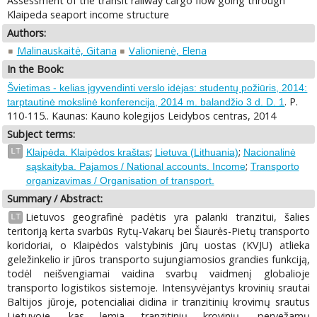
Assessment of the transit railway cargo flow going through
Klaipeda seaport income structure
Authors:
Malinauskaitė, Gitana
Valionienė, Elena
In the Book:
Švietimas - kelias įgyvendinti verslo idėjas: studentų požiūris, 2014:
. P.
tarptautinė mokslinė konferencija, 2014 m. balandžio 3 d. D. 1
110-115.. Kaunas: Kauno kolegijos Leidybos centras, 2014
Subject terms:
;
;
LT
Klaipėda. Klaipėdos kraštas
Lietuva (Lithuania)
Nacionalinė
;
sąskaityba. Pajamos / National accounts. Income
Transporto
organizavimas / Organisation of transport.
Summary / Abstract:
Lietuvos geografinė padėtis yra palanki tranzitui, šalies
LT
teritoriją kerta svarbūs Rytų-Vakarų bei Šiaurės-Pietų transporto
koridoriai, o Klaipėdos valstybinis jūrų uostas (KVJU) atlieka
geležinkelio ir jūros transporto sujungiamosios grandies funkciją,
todėl neišvengiamai vaidina svarbų vaidmenį globalioje
transporto logistikos sistemoje. Intensyvėjantys krovinių srautai
Baltijos jūroje, potencialiai didina ir tranzitinių krovimų srautus
Lietuvoje, kas lemia tranzitinių krovinių, pervežamų