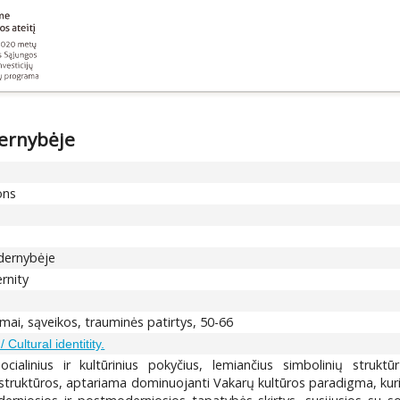
ernybėje
ons
dernybėje
rnity
mai, sąveikos, trauminės patirtys, 50-66
/ Cultural identitity.
ialinius ir kultūrinius pokyčius, lemiančius simbolinių strukt
ruktūros, aptariama dominuojanti Vakarų kultūros paradigma, kuri at