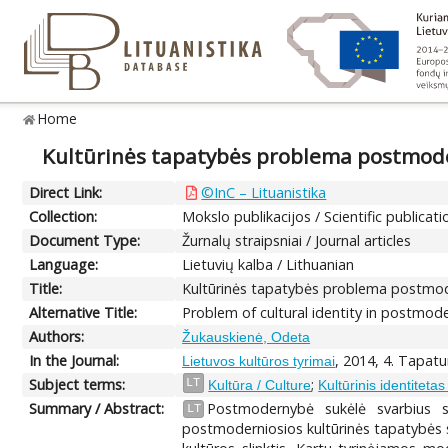
Home
Kultūrinės tapatybės problema postmod
Direct Link:
©InC – Lituanistika
Collection:
Mokslo publikacijos / Scientific publicati
Document Type:
Žurnalų straipsniai / Journal articles
Language:
Lietuvių kalba / Lithuanian
Title:
Kultūrinės tapatybės problema postmo
Alternative Title:
Problem of cultural identity in postmode
Authors:
Žukauskienė, Odeta
In the Journal:
, 2014, 4. Tapatu
Lietuvos kultūros tyrimai
Subject terms:
;
LT
Kultūra / Culture
Kultūrinis identitetas 
Summary / Abstract:
Postmodernybė sukėlė svarbius soc
LT
postmoderniosios kultūrinės tapatybės st