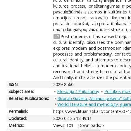
kultūros slinktis. Kartu tyrinėjamos m
kultūros procesų prieštaringumas ir p
pasaulėžiūrinės sistemos ir kultūrinės
emocijos, eroso, iracionalių tikėjimų 
prarasties bruožai, taip pat atitinkamai s
naujų daugialypių vaizduotės struktūrų a
Postmodernism has caused major soc
EN
cultural identity, discusses the domina
explores modern and postmodern identit
processes and problematicity, contextu
cultural identity, and attempts to desc
and irrational beliefs in modern societ
reconstruct and strengthen cultural trad
And finally, it characterizes the potent
ISSN:
2029-8560
Subject area:
Filosofija / Philosophy
Politikos moks
Related Publications:
Ričardo Gavelio „Vilniaus pokerio“ kultū
World literature and mythology: guar
Permalink:
https://www.lituanistika.lt/content/6074
Updated:
2026-02-25 13:49:11
Metrics:
Views: 101
Downloads: 7