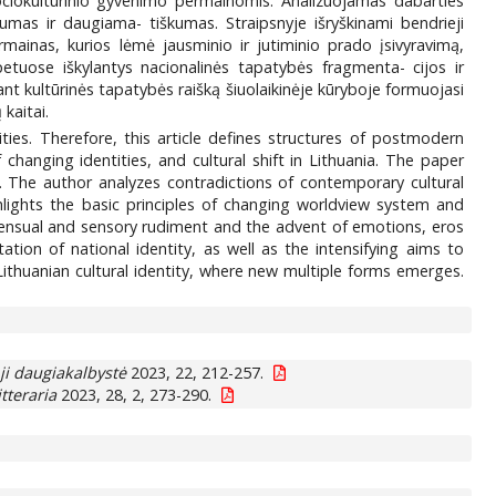
sociokultūrinio gyvenimo permainomis. Analizuojamas dabarties
mas ir daugiama- tiškumas. Straipsnyje išryškinami bendrieji
mainas, kurios lėmė jausminio ir jutiminio prado įsivyravimą,
petuose iškylantys nacionalinės tapatybės fragmenta- cijos ir
giant kultūrinės tapatybės raišką šiuolaikinėje kūryboje formuojasi
kaitai.
ies. Therefore, this article defines structures of postmodern
changing identities, and cultural shift in Lithuania. The paper
. The author analyzes contradictions of contemporary cultural
ghlights the basic principles of changing worldview system and
 sensual and sensory rudiment and the advent of emotions, eros
tion of national identity, as well as the intensifying aims to
 Lithuanian cultural identity, where new multiple forms emerges.
ji daugiakalbystė
2023, 22, 212-257.
itteraria
2023, 28, 2, 273-290.