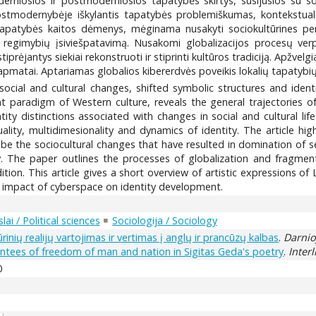
oderniosios ir postmoderniosios tapatybės skirtys, susijusios su 
ostmodernybėje iškylantis tapatybės problemiškumas, kontekstualu
 tapatybės kaitos dėmenys, mėginama nusakyti sociokultūrines per
ir regimybių įsiviešpatavimą. Nusakomi globalizacijos procesų ver
tiprėjantys siekiai rekonstruoti ir stiprinti kultūros tradiciją. Apžvel
pmatai. Aptariamas globalios kibererdvės poveikis lokalių tapatybių 
ial and cultural changes, shifted symbolic structures and identit
nt paradigm of Western culture, reveals the general trajectories of 
y distinctions associated with changes in social and cultural life
ality, multidimesionality and dynamics of identity. The article hi
ribe the sociocultural changes that have resulted in domination of
y. The paper outlines the processes of globalization and fragmenta
ition. This article gives a short overview of artistic expressions of
ial impact of cyberspace on identity development.
lai / Political sciences
Sociologija / Sociology
rinių realijų vartojimas ir vertimas į anglų ir prancūzų kalbas
.
Darnio
antees of freedom of man and nation in Sigitas Geda's poetry
.
Interl
0