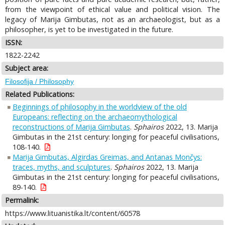
from the viewpoint of ethical value and political vision. The
legacy of Marija Gimbutas, not as an archaeologist, but as a
philosopher, is yet to be investigated in the future.
ISSN:
1822-2242
Subject area:
Filosofija / Philosophy
Related Publications:
Beginnings of philosophy in the worldview of the old
Europeans: reflecting on the archaeomythological
reconstructions of Marija Gimbutas
.
Sphairos
2022, 13. Marija
Gimbutas in the 21st century: longing for peaceful civilisations,
108-140.
Marija Gimbutas, Algirdas Greimas, and Antanas Mončys:
traces, myths, and sculptures
.
Sphairos
2022, 13. Marija
Gimbutas in the 21st century: longing for peaceful civilisations,
89-140.
Permalink:
https://www.lituanistika.lt/content/60578