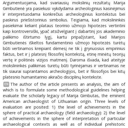
Argumentuojama, kad svariausių mokslinių rezultatų Marija
Gimbutienė yra pasiekusi vykdydama archeologinius kasinėjimus
ir interpretuodama konkrečius archeologinius kontekstus bei
paskirus priešistorinius simbolius. Teigiama, kad mokslininkės
pasiekimai keliant plataus teorinio užmojo hipotezes vertintini
kaip kontroversiški, ypač atsižvelgiant į dabartinį jos akademinio
palikimo ištirtumo lygį, kartu pripažįstant, kad Marijos
Gimbutienės iškeltos fundamentinio užmojo hipotezės turėtų
būti vertinamos kreipiant dėmesį ne tik į grynuosius empirinius
faktus, bet ir į platesnį filosofinį kontekstą, etinę minėtų teorijų
vertę ir politinės vizijos matmenį. Daroma išvada, kad ateityje
mokslininkės palikimas turėtų būti tyrinėjamas ir vertinamas ne
tik siaurai suprantamos archeologijos, bet ir filosofijos bei kitų
platesnio humanitarinio akiračio disciplinų kontekste.
The author of the article presents an analysis, the aim of
EN
which is to formulate some methodological guidelines helping
evaluate the scholarly legacy of Marija Gimbutas, the eminent
American archaeologist of Lithuanian origin. Three levels of
evaluation are posited: 1) the level of achievements in the
sphere of practical archaeology (field archaeology): 2) the level
of achievements in the sphere of interpretation of particular
archaeological contexts as well as of individual prehistoric