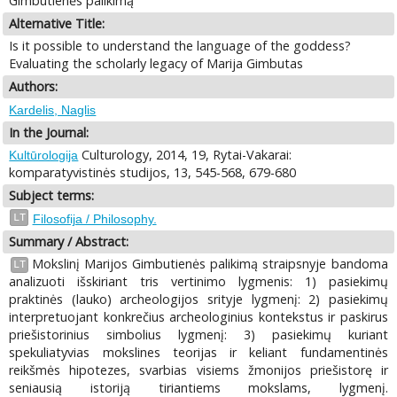
Gimbutienės palikimą
Alternative Title:
Is it possible to understand the language of the goddess?
Evaluating the scholarly legacy of Marija Gimbutas
Authors:
Kardelis, Naglis
In the Journal:
Culturology, 2014, 19, Rytai-Vakarai:
Kultūrologija
komparatyvistinės studijos, 13, 545-568, 679-680
Subject terms:
LT
Filosofija / Philosophy.
Summary / Abstract:
Mokslinį Marijos Gimbutienės palikimą straipsnyje bandoma
LT
analizuoti išskiriant tris vertinimo lygmenis: 1) pasiekimų
praktinės (lauko) archeologijos srityje lygmenį: 2) pasiekimų
interpretuojant konkrečius archeologinius kontekstus ir paskirus
priešistorinius simbolius lygmenį: 3) pasiekimų kuriant
spekuliatyvias mokslines teorijas ir keliant fundamentinės
reikšmės hipotezes, svarbias visiems žmonijos priešistorę ir
seniausią istoriją tiriantiems mokslams, lygmenį.