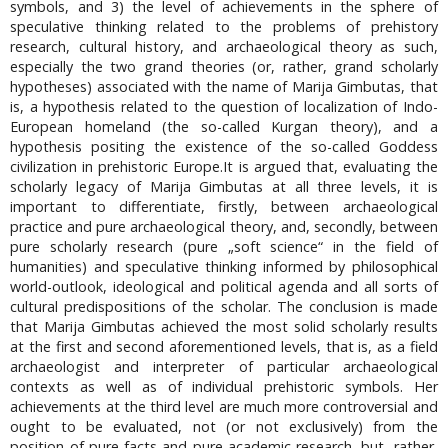
symbols, and 3) the level of achievements in the sphere of
speculative thinking related to the problems of prehistory
research, cultural history, and archaeological theory as such,
especially the two grand theories (or, rather, grand scholarly
hypotheses) associated with the name of Marija Gimbutas, that
is, a hypothesis related to the question of localization of Indo-
European homeland (the so-called Kurgan theory), and a
hypothesis positing the existence of the so-called Goddess
civilization in prehistoric Europe.It is argued that, evaluating the
scholarly legacy of Marija Gimbutas at all three levels, it is
important to differentiate, firstly, between archaeological
practice and pure archaeological theory, and, secondly, between
pure scholarly research (pure „soft science“ in the field of
humanities) and speculative thinking informed by philosophical
world-outlook, ideological and political agenda and all sorts of
cultural predispositions of the scholar. The conclusion is made
that Marija Gimbutas achieved the most solid scholarly results
at the first and second aforementioned levels, that is, as a field
archaeologist and interpreter of particular archaeological
contexts as well as of individual prehistoric symbols. Her
achievements at the third level are much more controversial and
ought to be evaluated, not (or not exclusively) from the
position of pure facts and pure academic research, but, rather,