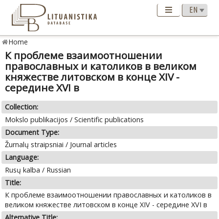
Home
К проблеме взаимоотношении
православных и католиков в великом
княжестве литовском в конце XIV -
середине XVI в
Collection:
Mokslo publikacijos / Scientific publications
Document Type:
Žurnalų straipsniai / Journal articles
Language:
Rusų kalba / Russian
Title:
К проблеме взаимоотношении православных и католиков в
великом княжестве литовском в конце XIV - середине XVI в
Alternative Title: