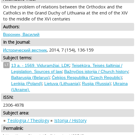
On the problem of relations between the Orthodox and the
Catholics in the Grand Duchy of Lithuania at the end of the XIV
to the middle of the XVI centuries
Authors:
Воронин, Василий
In the Journal:
, 2014, 7 (154), 136-159
Исторический вестник
Subject terms:
;
LT
13 a. - 1569. Viduramžiai. LDK
Teisėkūra. Teisės šaltiniai /
;
;
Legislation. Sources of law
Bažnyčios istorija / Church history
;
;
Baltarusija (Belarus)
Čekijos Respublika (Czech Republic)
;
;
;
Lenkija (Poland)
Lietuva (Lithuania)
Rusija (Russia)
Ukraina
(Ukraine).
ISSN:
2306-4978
Subject area:
Teologija / Theology
Istorija / History
Permalink: