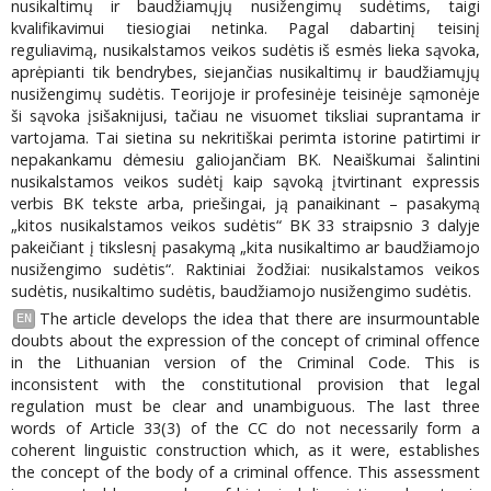
nusikaltimų ir baudžiamųjų nusižengimų sudėtims, taigi
kvalifikavimui tiesiogiai netinka. Pagal dabartinį teisinį
reguliavimą, nusikalstamos veikos sudėtis iš esmės lieka sąvoka,
aprėpianti tik bendrybes, siejančias nusikaltimų ir baudžiamųjų
nusižengimų sudėtis. Teorijoje ir profesinėje teisinėje sąmonėje
ši sąvoka įsišaknijusi, tačiau ne visuomet tiksliai suprantama ir
vartojama. Tai sietina su nekritiškai perimta istorine patirtimi ir
nepakankamu dėmesiu galiojančiam BK. Neaiškumai šalintini
nusikalstamos veikos sudėtį kaip sąvoką įtvirtinant expressis
verbis BK tekste arba, priešingai, ją panaikinant – pasakymą
„kitos nusikalstamos veikos sudėtis“ BK 33 straipsnio 3 dalyje
pakeičiant į tikslesnį pasakymą „kita nusikaltimo ar baudžiamojo
nusižengimo sudėtis“. Raktiniai žodžiai: nusikalstamos veikos
sudėtis, nusikaltimo sudėtis, baudžiamojo nusižengimo sudėtis.
The article develops the idea that there are insurmountable
EN
doubts about the expression of the concept of criminal offence
in the Lithuanian version of the Criminal Code. This is
inconsistent with the constitutional provision that legal
regulation must be clear and unambiguous. The last three
words of Article 33(3) of the CC do not necessarily form a
coherent linguistic construction which, as it were, establishes
the concept of the body of a criminal offence. This assessment