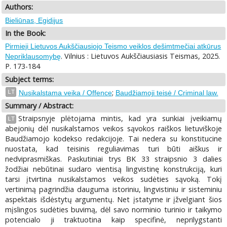
Authors:
Bieliūnas, Egidijus
In the Book:
Pirmieji Lietuvos Aukščiausiojo Teismo veiklos dešimtmečiai atkūrus
. Vilnius : Lietuvos Aukščiausiasis Teismas, 2025.
Nepriklausomybę
P. 173-184
Subject terms:
;
LT
Nusikalstama veika / Offence
Baudžiamoji teisė / Criminal law.
Summary / Abstract:
Straipsnyje plėtojama mintis, kad yra sunkiai įveikiamų
LT
abejonių dėl nusikalstamos veikos sąvokos raiškos lietuviškoje
Baudžiamojo kodekso redakcijoje. Tai nedera su konstitucine
nuostata, kad teisinis reguliavimas turi būti aiškus ir
nedviprasmiškas. Paskutiniai trys BK 33 straipsnio 3 dalies
žodžiai nebūtinai sudaro vientisą lingvistinę konstrukciją, kuri
tarsi įtvirtina nusikalstamos veikos sudėties sąvoką. Tokį
vertinimą pagrindžia dauguma istoriniu, lingvistiniu ir sisteminiu
aspektais išdėstytų argumentų. Net įstatyme ir įžvelgiant šios
mįslingos sudėties buvimą, dėl savo norminio turinio ir taikymo
potencialo ji traktuotina kaip specifinė, neprilygstanti