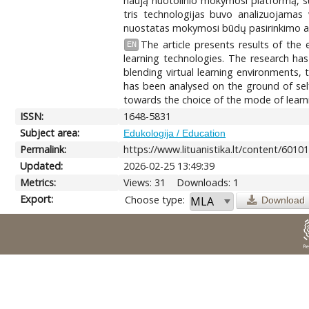
naują nuotolinio mokymosi platformą, sus
tris technologijas buvo analizuojamas
nuostatas mokymosi būdų pasirinkimo at
The article presents results of the 
EN
learning technologies. The research ha
blending virtual learning environments, 
has been analysed on the ground of self
towards the choice of the mode of learn
ISSN:
1648-5831
Subject area:
Edukologija / Education
Permalink:
https://www.lituanistika.lt/content/6010
Updated:
2026-02-25 13:49:39
Metrics:
Views: 31
Downloads: 1
Export:
Choose type:
Download