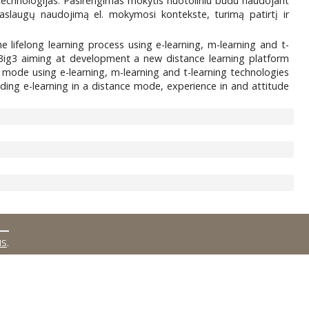
s technologijas. Pasirengimas mokytis nuotoliniu būdu naudojant
aslaugų naudojimą el. mokymosi kontekste, turimą patirtį ir
he lifelong learning process using e-learning, m-learning and t-
 eBig3 aiming at development a new distance learning platform
e mode using e-learning, m-learning and t-learning technologies
ding e-learning in a distance mode, experience in and attitude
MS
.