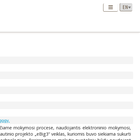
gogy.
ančiame mokymosi procese, naudojantis elektroninio mokymosi,
autinio projekto „eBig3“ veiklas, kuriomis buvo siekiama sukurti