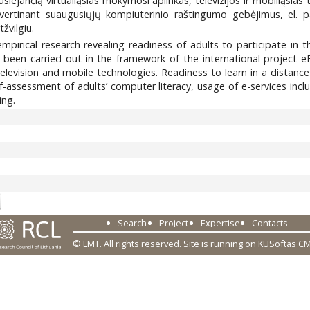
iejančią virtualiąsias mokymosi aplinkas, televizijos ir mobiliąsia
 vertinant suaugusiųjų kompiuterinio raštingumo gebėjimus, el. p
žvilgiu.
empirical research revealing readiness of adults to participate in t
s been carried out in the framework of the international project
television and mobile technologies. Readiness to learn in a distanc
-assessment of adults’ computer literacy, usage of e-services inclu
ing.
1
Search
Project
Expertise
Contacts
© LMT. All rights reserved.
Site is running on
KUSoftas C