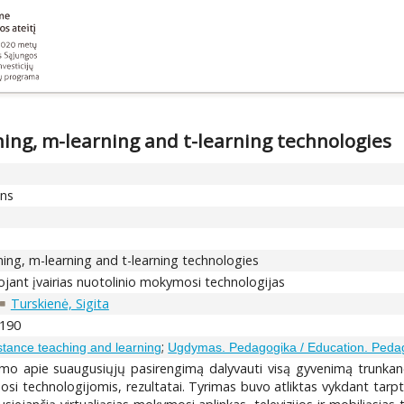
ning, m-learning and t-learning technologies
ons
ning, m-learning and t-learning technologies
ant įvairias nuotolinio mokymosi technologijas
Turskienė, Sigita
-190
;
stance teaching and learning
Ugdymas. Pedagogika / Education. Peda
yrimo apie suaugusiųjų pasirengimą dalyvauti visą gyvenimą trunk
si technologijomis, rezultatai. Tyrimas buvo atliktas vykdant tarpt