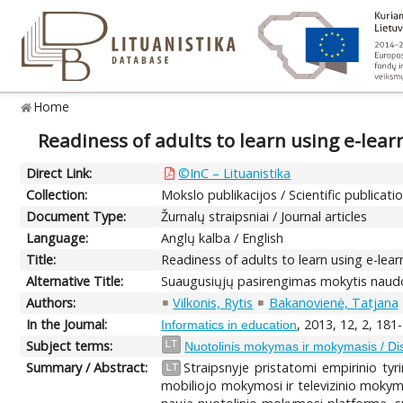
Home
Readiness of adults to learn using e-lear
Direct Link:
©InC – Lituanistika
Collection:
Mokslo publikacijos / Scientific publicati
Document Type:
Žurnalų straipsniai / Journal articles
Language:
Anglų kalba / English
Title:
Readiness of adults to learn using e-lear
Alternative Title:
Suaugusiųjų pasirengimas mokytis naudoj
Authors:
Vilkonis, Rytis
Bakanovienė, Tatjana
In the Journal:
, 2013, 12, 2, 181
Informatics in education
Subject terms:
LT
Nuotolinis mokymas ir mokymasis / Di
Summary / Abstract:
Straipsnyje pristatomi empirinio t
LT
mobiliojo mokymosi ir televizinio mokymo