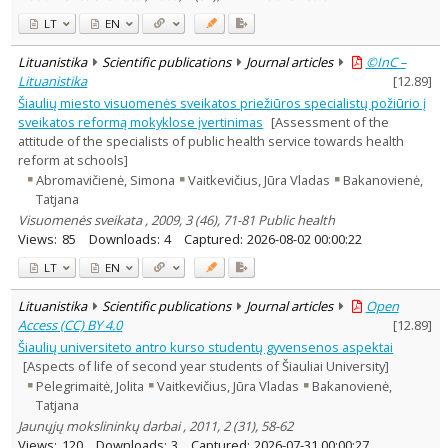
LT
EN
Lituanistika
Scientific publications
Journal articles
©InC –
Lituanistika
[
12.89
]
Šiaulių miesto visuomenės sveikatos priežiūros specialistų požiūrio į
sveikatos reformą mokyklose įvertinimas
[Assessment of the
attitude of the specialists of public health service towards health
reform at schools]
Abromavičienė, Simona
Vaitkevičius, Jūra Vladas
Bakanovienė,
Tatjana
Visuomenės sveikata , 2009, 3 (46), 71-81 Public health
Views:
85
Downloads:
4
Captured:
2026-08-02 00:00:22
LT
EN
Lituanistika
Scientific publications
Journal articles
Open
Access (CC) BY 4.0
[
12.89
]
Šiaulių universiteto antro kurso studentų gyvensenos aspektai
[Aspects of life of second year students of Šiauliai University]
Pelegrimaitė, Jolita
Vaitkevičius, Jūra Vladas
Bakanovienė,
Tatjana
Jaunųjų mokslininkų darbai , 2011, 2 (31), 58-62
Views:
120
Downloads:
3
Captured:
2026-07-31 00:00:27