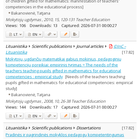
of children gifted for mathematics: manifestation of teachers'
competencies in the educational process]
Bakanovienė, Tatjana
Mokytojų ugdymas , 2010, 15, 120-131 Teacher Education
Views:
106
Downloads:
13
Captured:
2026-07-31 00:00:27
LT
EN
Lituanistika
Scientific publications
Journal articles
©InC –
Lituanistika
[
17.82
]
Mokytojų, ugdančių matematikai gabius mokinius, pedagoginių
kompetencijų poreikiai: empirinis tyrimas = The needs of the
teachers teaching pupils gifted in mathematics for educational
competencies : empirical study
[Needs of the teachers teaching
pupils gifted in mathematics for educational competencies: empirical
study]
Bakanovienė, Tatjana
Mokytojų ugdymas , 2008, 10, 26-38 Teacher Education
Views:
144
Downloads:
17
Captured:
2026-07-31 00:00:27
LT
EN
Lituanistika
Scientific publications
Dissertations
[
17.82
]
Pradinės ir pagrindinės mokyklos pedagogų kompetentingumas