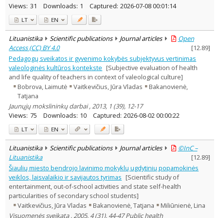
Views:
31
Downloads:
1
Captured:
2026-07-08 00:01:14
LT
EN
Lituanistika
Scientific publications
Journal articles
Open
Access (CC) BY 4.0
[
12.89
]
Pedagogų sveikatos ir gyvenimo kokybės subjektyvus vertinimas
valeologinės kultūros kontekste
[Subjective evaluation of health
and life quality of teachers in context of valeological culture]
Bobrova, Laimutė
Vaitkevičius, Jūra Vladas
Bakanovienė,
Tatjana
Jaunųjų mokslininkų darbai , 2013, 1 (39), 12-17
Views:
75
Downloads:
10
Captured:
2026-08-02 00:00:22
LT
EN
Lituanistika
Scientific publications
Journal articles
©InC –
Lituanistika
[
12.89
]
Šiaulių miesto bendrojo lavinimo mokyklų ugdytinių popamokinės
veiklos, laisvalaikio ir savijautos tyrimas
[Scientific study of
entertainment, out-of-school activities and state self-health
particularities of secondary school students]
Vaitkevičius, Jūra Vladas
Bakanovienė, Tatjana
Miliūnienė, Lina
Visuomenės sveikata , 2005, 4 (31), 44-47 Public health