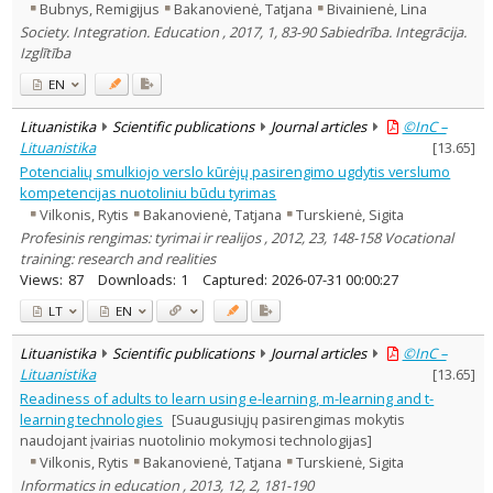
Bubnys, Remigijus
Bakanovienė, Tatjana
Bivainienė, Lina
Society. Integration. Education , 2017, 1, 83-90 Sabiedrība. Integrācija.
Izglītība
EN
Lituanistika
Scientific publications
Journal articles
©InC –
Lituanistika
[
13.65
]
Potencialių smulkiojo verslo kūrėjų pasirengimo ugdytis verslumo
kompetencijas nuotoliniu būdu tyrimas
Vilkonis, Rytis
Bakanovienė, Tatjana
Turskienė, Sigita
Profesinis rengimas: tyrimai ir realijos , 2012, 23, 148-158 Vocational
training: research and realities
Views:
87
Downloads:
1
Captured:
2026-07-31 00:00:27
LT
EN
Lituanistika
Scientific publications
Journal articles
©InC –
Lituanistika
[
13.65
]
Readiness of adults to learn using e-learning, m-learning and t-
learning technologies
[Suaugusiųjų pasirengimas mokytis
naudojant įvairias nuotolinio mokymosi technologijas]
Vilkonis, Rytis
Bakanovienė, Tatjana
Turskienė, Sigita
Informatics in education , 2013, 12, 2, 181-190