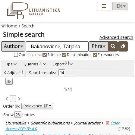
Home
Search
Simple search
Advanced search
Open access
Science
Dissemination
E-resources
Tips
Queries
Export
1
0
Adjusted by criteria
Adjust
Search results:
0
14
0
Year
–
2005
2017
1/14
Refine
:
1
Open access
12
Relevance
Order by:
Scientific publications
13
Dissemination publications
1
Show
entries
Document Type
:
Lituanistika
Scientific publications
Journal articles
Open
Books & books parts
1
Access (CC) BY 4.0
[
17.82
]
Journal articles
12