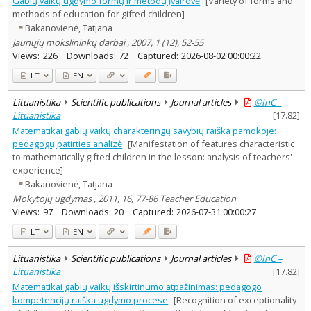
Gabių vaikų ugdymo formų ir metodų įvairovė
[Variety of forms and
Dissertations
1
methods of education for gifted children]
Subject area
:
Bakanovienė, Tatjana
Education
13
Jaunųjų mokslininkų darbai , 2007, 1 (12), 52-55
Psychology
4
Views:
226
Downloads:
72
Captured:
2026-08-02 00:00:22
Sociology
4
Management
2
LT
EN
Text language
Lituanistika
Scientific publications
Journal articles
©InC –
Country of publication
Lituanistika
[
17.82
]
Historical periods
Matematikai gabių vaikų charakteringų savybių raiška pamokoje:
Lithuanian place names
pedagogų patirties analizė
[Manifestation of features characteristic
Subject
to mathematically gifted children in the lesson: analysis of teachers'
experience]
Journal
Bakanovienė, Tatjana
Mokytojų ugdymas , 2011, 16, 77-86 Teacher Education
Views:
97
Downloads:
20
Captured:
2026-07-31 00:00:27
LT
EN
Lituanistika
Scientific publications
Journal articles
©InC –
Lituanistika
[
17.82
]
Matematikai gabių vaikų išskirtinumo atpažinimas: pedagogo
kompetencijų raiška ugdymo procese
[Recognition of exceptionality