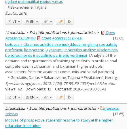
ugdant matematikai gabius vaikus
Bakanovienė, Tatjana
Šiauliai, 2010
LT
EN
Lituanistika
Scientific publications
Journal articles
Open
Access (CC) BY 4.0
Open Access (CC) BY 4.0
[
13.65
]
Lietuvos ir Ukrainos aukštosiose mokyklose rengiamų specialistų
profesinių kompetencijų ypatumų ir poreikio analizė: akademinės
bendruomenės ir socialinių partnerių vertinimai
[Analysis of the
demand and requirements of training specialist’s in professional
competences in Lithuanian and Ukrainian higher schools:
assessment from the academic community and social partners]
Gerulaitis, Darius
Bakanovienė, Tatjana
Povilaitienė, Neringa
Specialusis ugdymas , 2012, 1 (26), 78-88, 89-100 Special Education
Views:
62
Downloads:
12
Captured:
2026-07-30 00:00:43
LT
EN
Lituanistika
Scientific publications
Journal articles
straipsnio
tekstas
[
13.65
]
Motives of prospective students’ resolve to study at the higher
education institution