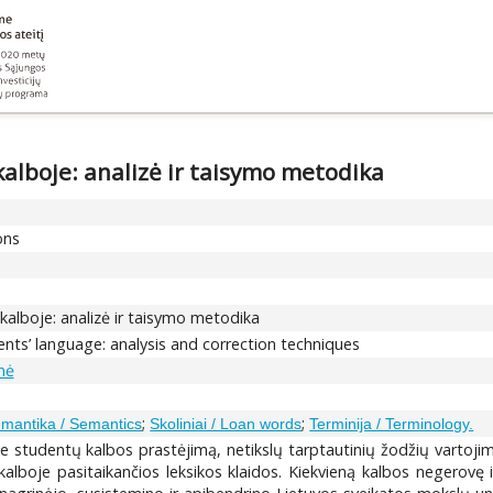
kalboje: analizė ir taisymo metodika
ons
kalboje: analizė ir taisymo metodika
dents’ language: analysis and correction techniques
nė
;
;
mantika / Semantics
Skoliniai / Loan words
Terminija / Terminology.
studentų kalbos prastėjimą, netikslų tarptautinių žodžių vartojimą,
lboje pasitaikančios leksikos klaidos. Kiekvieną kalbos negerovę i