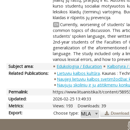
įvairių jų raštų, pratybų ir kt. Autorės
kurso studentų socialiai motyvuotos ka
leksikos klaidų (terminų) vartojimą. Buv
klaidas ir rūpintis jų prevencija.
Currently, worsening of students’ 
EN
common topics of discussion. This artic
students’ spoken language, their writte
2nd-year students of the Faculties of 
generalization of the aforementioned i
language. The study included only a li
various lexical errors, and how to preve
Subject area:
Edukologija / Education
Kalbotyra / 
Related Publications:
Lietuvių kalbos kultūra
. Kaunas : Techn
Naujieji lietuvių kalbos svetimžodžiai: 
Naujųjų skolinių ir jų atitikmenų konk
Permalink:
https://www.lituanistika.lt/content/5895
Updated:
2026-02-25 13:49:33
Metrics:
Views: 193
Downloads: 39
Export:
Choose type:
Download