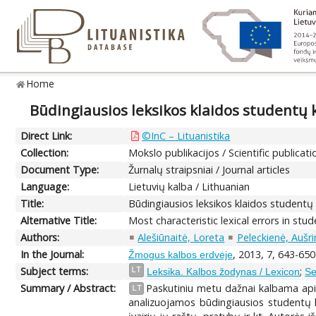
Home
Būdingiausios leksikos klaidos studentų 
Direct Link:
©InC – Lituanistika
Collection:
Mokslo publikacijos / Scientific publicati
Document Type:
Žurnalų straipsniai / Journal articles
Language:
Lietuvių kalba / Lithuanian
Title:
Būdingiausios leksikos klaidos studentų 
Alternative Title:
Most characteristic lexical errors in stu
Authors:
Alešiūnaitė, Loreta
Peleckienė, Aušri
In the Journal:
, 2013, 7, 643-650
Žmogus kalbos erdvėje
Subject terms:
;
LT
Leksika. Kalbos žodynas / Lexicon
Se
Summary / Abstract:
Paskutiniu metu dažnai kalbama apie 
LT
analizuojamos būdingiausios studentų ka