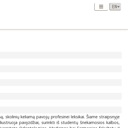
 skolinių keliamą pavojų profesinei leksikai. Šiame straipsnyje
liustruoja pavyzdžiai, surinkti iš studentų šnekamosios kalbos,