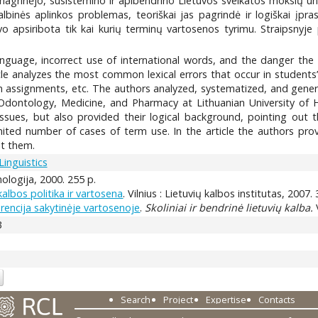
 išnagrinėjo, susistemino ir apibendrino Lietuvos sveikatos mokslų u
lbinės aplinkos problemas, teoriškai jas pagrindė ir logiškai įp
o apsiribota tik kai kurių terminų vartosenos tyrimu. Straipsnyje pa
language, incorrect use of international words, and the danger t
le analyzes the most common lexical errors that occur in students’
n assignments, etc. The authors analyzed, systematized, and general
Odontology, Medicine, and Pharmacy at Lithuanian University of H
ssues, but also provided their logical background, pointing out 
mited number of cases of term use. In the article the authors pro
nt them.
Linguistics
ologija, 2000. 255 p.
kalbos politika ir vartosena
. Vilnius : Lietuvių kalbos institutas, 2007.
urencija sakytinėje vartosenoje
.
Skoliniai ir bendrinė lietuvių kalba.
V
3
Search
Project
Expertise
Contacts