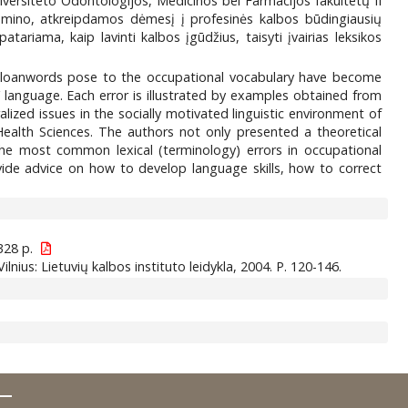
niversiteto Odontologijos, Medicinos bei Farmacijos fakultetų II
rasmino, atkreipdamos dėmesį į profesinės kalbos būdingiausių
tariama, kaip lavinti kalbos įgūdžius, taisyti įvairias leksikos
he loanwords pose to the occupational vocabulary have become
 language. Each error is illustrated by examples obtained from
ized issues in the socially motivated linguistic environment of
ealth Sciences. The authors not only presented a theoretical
the most common lexical (terminology) errors in occupational
vide advice on how to develop language skills, how to correct
 328 p.
ilnius: Lietuvių kalbos instituto leidykla, 2004. P. 120-146.