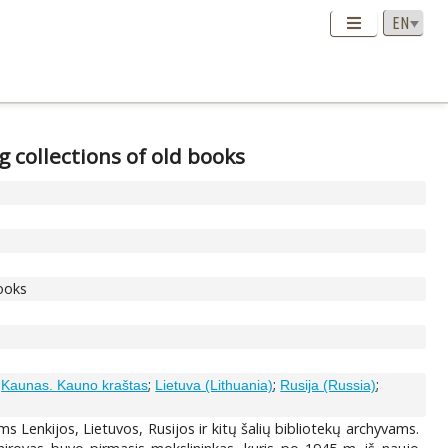
 collections of old books
books
;
;
;
;
Kaunas. Kauno kraštas
Lietuva (Lithuania)
Rusija (Russia)
ems Lenkijos, Lietuvos, Rusijos ir kitų šalių bibliotekų archyvams.