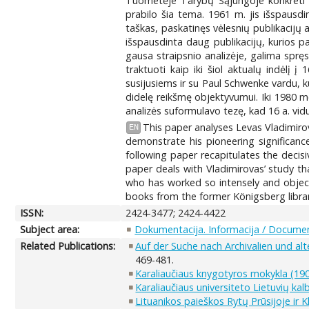
Tuometėje Tarybų Sąjungoje konkreti in
prabilo šia tema. 1961 m. jis išspausdin
taškas, paskatinęs vėlesnių publikacijų 
išspausdinta daug publikacijų, kurios p
gausa straipsnio analizėje, galima spręs
traktuoti kaip iki šiol aktualų indėlį 
susijusiems ir su Paul Schwenke vardu, k
didelę reikšmę objektyvumui. Iki 1980 me
analizės suformulavo tezę, kad 16 a. vidur
This paper analyses Levas Vladimirova
EN
demonstrate his pioneering significanc
following paper recapitulates the decisi
paper deals with Vladimirovas’ study tha
who has worked so intensely and object
books from the former Königsberg librar
ISSN:
2424-3477; 2424-4422
Subject area:
Dokumentacija. Informacija / Documen
Related Publications:
Auf der Suche nach Archivalien und a
469-481.
Karaliaučiaus knygotyros mokykla (19
Karaliaučiaus universiteto Lietuvių kalb
Lituanikos paieškos Rytų Prūsijoje ir 