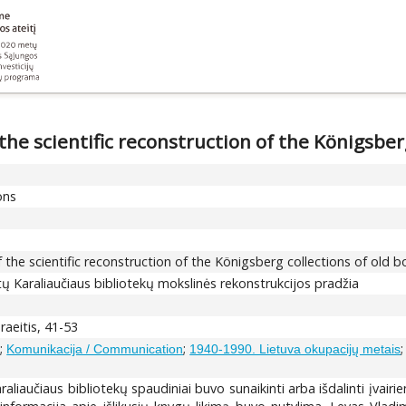
he scientific reconstruction of the Königsberg
ons
the scientific reconstruction of the Königsberg collections of old 
ų Karaliaučiaus bibliotekų mokslinės rekonstrukcijos pradžia
raeitis, 41-53
;
;
s
Komunikacija / Communication
1940-1990. Lietuva okupacijų metais
aliaučiaus bibliotekų spaudiniai buvo sunaikinti arba išdalinti įvairi