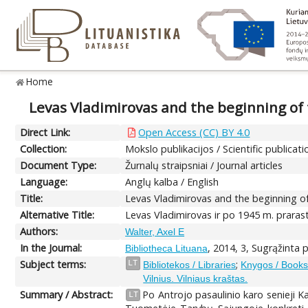
Home
Levas Vladimirovas and the beginning of t
Direct Link:
Open Access (CC) BY 4.0
Collection:
Mokslo publikacijos / Scientific publicati
Document Type:
Žurnalų straipsniai / Journal articles
Language:
Anglų kalba / English
Title:
Levas Vladimirovas and the beginning of 
Alternative Title:
Levas Vladimirovas ir po 1945 m. prarast
Authors:
Walter, Axel E
In the Journal:
, 2014, 3, Sugrąžinta p
Bibliotheca Lituana
Subject terms:
;
LT
Bibliotekos / Libraries
Knygos / Book
Vilnius. Vilniaus kraštas.
Summary / Abstract:
Po Antrojo pasaulinio karo senieji Kar
LT