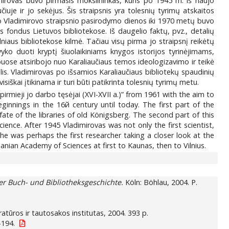
mirovas buvo pirmasis mokslininkas, kuris po 1945 m. iš naujo
iuje ir jo sekėjus. Šis straipsnis yra tolesnių tyrimų atskaitos
 Nuo Vladimirovo straipsnio pasirodymo dienos iki 1970 metų buvo
 fondus Lietuvos bibliotekose. Iš daugelio faktų, pvz., detalių
niaus bibliotekose kilmė. Tačiau visų pirma jo straipsnį reikėtų
vyko duoti kryptį šiuolaikiniams knygos istorijos tyrinėjimams,
rbuose atsiribojo nuo Karaliaučiaus temos ideologizavimo ir teikė
lis. Vladimirovas po išsamios Karaliaučiaus bibliotekų spaudinių
isiškai įtikinama ir turi būti patikrinta tolesnių tyrimų metu.
irmieji jo darbo tęsėjai (XVI-XVII a.)” from 1961 with the aim to
ginnings in the 16й century until today. The first part of the
fate of the libraries of old Königsberg. The second part of this
ience. After 1945 Vladimirovas was not only the first scientist,
e was perhaps the first researcher taking a closer look at the
nian Academy of Sciences at first to Kaunas, then to Vilnius.
r Buch- und Bibliotheksgeschichte.
Köln: Böhlau, 2004. P.
iteratūros ir tautosakos institutas, 2004. 393 p.
-194.