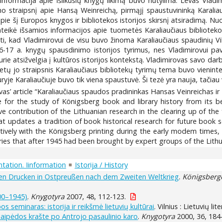
formacija apie išlikusių knygų likimą buvo nutylima. Levas Vladi
o straipsnį apie Hansą Weinreichą, pirmąjį spaustuvininką Karaliauč
apie šį Europos knygos ir bibliotekos istorijos skirsnį atsiradimą.
ateikė išsamios informacijos apie tuometės Karaliaučiaus bibliotekos
ti, kad Vladimirovui de visu buvo žinoma Karaliaučiaus spaudinių Vil
į 16-17 a. knygų spausdinimo istorijos tyrimus, nes Vladimirovui pa
urie atsižvelgia į kultūros istorijos kontekstą. Vladimirovas savo da
tų jo straipsnis Karaliaučiaus bibliotekų tyrimų tema buvo vieninte
yje Karaliaučiuje buvo tik viena spaustuvė. Ši tezė yra nauja, tačiau v
s’ article “Karaliaučiaus spaudos pradininkas Hansas Veinreichas ir p
e for the study of Königsberg book and library history from its be
ve contribution of the Lithuanian research in the clearing up of the 
t updates a tradition of book historical research for future book sc
ively with the Königsberg printing during the early modem times, h
ies that after 1945 had been brought by expert groups of the Lithua
tation. Iinformation
Istorija / History
lten Drucken in Ostpreußen nach dem Zweiten Weltkrieg
.
Königsberge
00–1945)
.
Knygotyra
2007, 48, 112-123.
os seminaras: istorija ir reikšmė lietuvių kultūrai
. Vilnius : Lietuvių l
Klaipėdos krašte po Antrojo pasaulinio karo
.
Knygotyra
2000, 36, 184